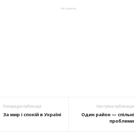
На замітку
Попередні публікації
Наступна публікація
За мир і спокій в Україні
Один район — спільні
проблеми