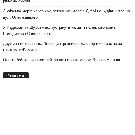
річному синові
Львівська мерія через суд оскаржить дозвіл ДІАМ на будівництво на
вул. Олесницького
У Радехові та Щуровичах зустрінуть на щиті полеглого воїна
Володимира Свідерського
Дружина ветерана на Львівщині розвиває лавандовий простір за
грантом «єРобота»
Олега Рибака визнали найкращим спортсменом Львова у липні
Реклама