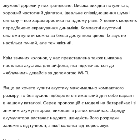
звукової доріжки у них грандіозне. Висока вихідна потужність,
хороший частотний діапазон, ідеальне співвідношення шуму і
сигналу – все характеристики на гідному рівні. У деяких моделях
передбачено екранування динаміків. Компактні акустичні
системи купити можна за більш доступною ціною. Їх звук не
настільки гучний, але теж якісний.
Крім звичних колонок, у нас представлена ​​також шикарна
настільна акустика для айфона, яка підключається до
«яблучним» девайсів за допомогою Wi-Fi.
Якщо ви хочете купити акустику максимально компактного
розміру, то без зусиль підберете оптимальний для себе варіант
в нашому каталозі. Серед пропозицій є моделі на батарейках і зі
знімним акумулятором, виконані в різних дизайнах. Заряду
акумулятора вистачає надовго, швидкість його розрядки
залежить від гучності, з якої колонка відтворює звук.