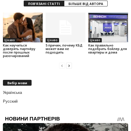
ПОВ'ЯЗАНІ СТАТТІ
БІЛЬШЕ ВІД АВТОРА
Цікаво
Цікаво
Цікаво
Как научиться
5 причин, почему КБД
Как правильно
доверять партнёру
может вам не
подобрать бойлер для
после прошлых
подходить
квартиры и дома
разочарований
Вибір мови
Українська
Русский