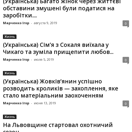
(Українська) Багато жінок через життєві
обставини змушені були податися на
заробітки....
Марченко Ігор
-
августа 9, 2019
0
Жизнь
(Українська) Сім’я з Сокаля виїхала у
Чикаго та зуміла прищепити любов...
Марченко Ігор
-
июля 5, 2019
0
Жизнь
(Українська) Жовків’янин успішно
розводить кроликів — захоплення, яке
стало матеріальним заохоченням
Марченко Ігор
-
июня 13, 2019
0
Жизнь
На Львовщине стартовал охотничий