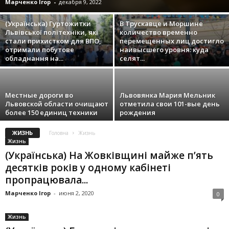
Марченко Ігор
-
декабря 9, 2022
(Українська) Гуртожитки
В Трускавце и Моршине
Львівської політехніки, які
количество временно
стали прихистком для ВПО,
перемещенных лиц достигло
отримали побутове
наивысшего уровня: куда
обладнання на...
селят...
Местные дороги во
Львовянка Мария Мельник
Львовской области очищают
отметила свои 101-вые день
более 150 единиц техники
рождения
ЖИЗНЬ
Головна
Жизнь
Жизнь
(Українська) На Жовківщині майже п’ять
десятків років у одному кабінеті
пропрацювала...
Марченко Ігор
-
июня 2, 2020
0
Жизнь