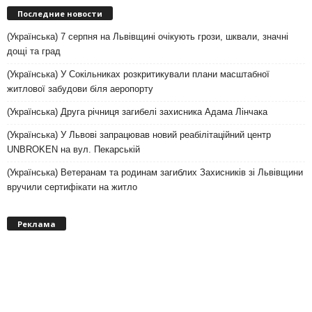
Последние новости
(Українська) 7 серпня на Львівщині очікують грози, шквали, значні
дощі та град
(Українська) У Сокільниках розкритикували плани масштабної
житлової забудови біля аеропорту
(Українська) Друга річниця загибелі захисника Адама Лінчака
(Українська) У Львові запрацював новий реабілітаційний центр
UNBROKEN на вул. Пекарській
(Українська) Ветеранам та родинам загиблих Захисників зі Львівщини
вручили сертифікати на житло
Реклама