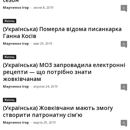
сезон
Марченко Ігор
-
июня 8, 2019
0
Жизнь
(Українська) Померла відома писанкарка
Ганна Косів
Марченко Ігор
-
мая 29, 2019
0
Жизнь
(Українська) МОЗ запровадила електронні
рецепти — що потрібно знати
жовківчанам
Марченко Ігор
-
апреля 24, 2019
0
Жизнь
(Українська) Жовківчани мають змогу
створити патронатну сім’ю
Марченко Ігор
-
марта 29, 2019
0