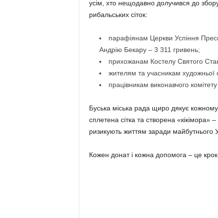
усім, хто нещодавно долучився до збору 
рибальських сіток:
парафіянам Церкви Успіння Пресв
Андрію Бекару – 3 311 гривень;
прихожанам Костелу Святого Стані
жителям та учасникам художньої с
працівникам виконавчого комітету 
Буська міська рада щиро дякує кожному, 
сплетена сітка та створена «кікімора» –
ризикують життям заради майбутнього У
Кожен донат і кожна допомога – це крок