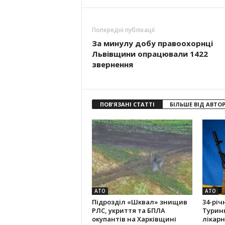
Попередні публікації
За минулу добу правоохорнці
Львівщини опрацювали 1422
звернення
ПОВ'ЯЗАНІ СТАТТІ
БІЛЬШЕ ВІД АВТО
АТО
АТО
Підрозділ «Шквал» знищив
34-річ
РЛС, укриття та БПЛА
Туринк
окупантів на Харківщині
лікарн