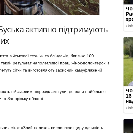
Буська активно підтримують
вих
тя військової техніки та бліндажів, близько 100
такий результат наполегливої праці жінок-волонтерок із
плетуть сітки та виготовляють захисний камуфляжний
яють військовим підрозділам туди, де вони найбільше
 та Запорізьку області.
льних сіток «Злий лелека» висловлює щиру вдячність