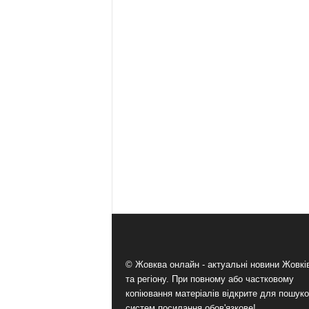
© Жовква онлайн - актуальні новини Жовк
та регіону. При повному або частковому
копіювання матеріалів відкрите для пошук
систем посилання обов'язкове!