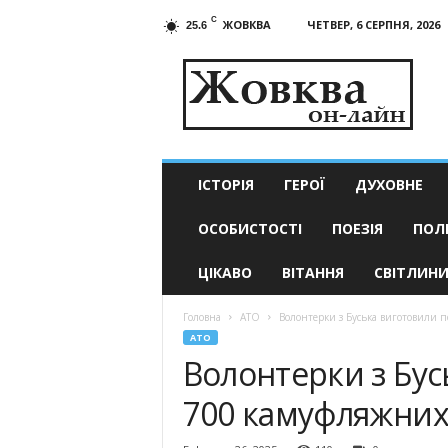
C
ЖОВКВА
ЧЕТВЕР, 6 СЕРПНЯ, 2026
25.6
Жовква
он-
лайн
–
актуальні
новини
ІСТОРІЯ
ГЕРОЇ
ДУХОВНЕ
ОСОБИСТОСТІ
ПОЕЗІЯ
ПОЛ
ЦІКАВО
ВІТАННЯ
СВІТЛИН
Головна
АТО
Волонтерки з Буська виготовили п
АТО
Волонтерки з Бус
700 камуфляжних 