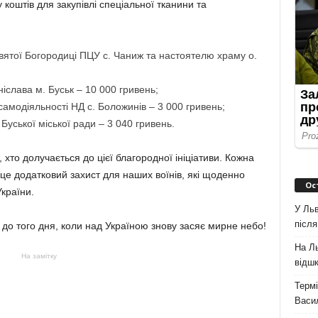
коштів для закупівлі спеціальної тканини та
ятої Богородиці ПЦУ с. Чаниж та настоятелю храму о.
слава м. Буськ – 10 000 гривень;
амодіяльності НД с. Боложинів – 3 000 гривень;
Буської міської ради – 3 040 гривень.
хто долучається до цієї благородної ініціативи. Кожна
 це додатковий захист для наших воїнів, які щоденно
Ос
країни.
У Льв
після
 до того дня, коли над Україною знову засяє мирне небо!
На Ль
На замітку
відшк
Термі
Васи