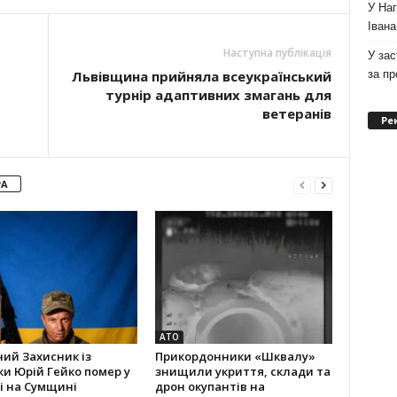
У Наг
Івана
Наступна публікація
У зас
за п
Львівщина прийняла всеукраїнський
турнір адаптивних змагань для
ветеранів
Ре
РА
АТО
ний Захисник із
Прикордонники «Шквалу»
и Юрій Гейко помер у
знищили укриття, склади та
і на Сумщині
дрон окупантів на