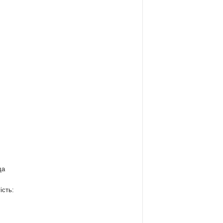
да
ість: