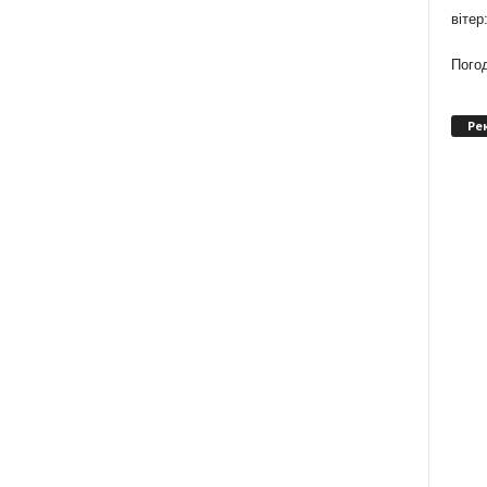
вітер
Погод
Ре