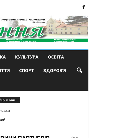
КА
КУЛЬТУРА
ОСВІТА
ИТТЯ
СПОРТ
ЗДОРОВ’Я
бір мови
нська
кий