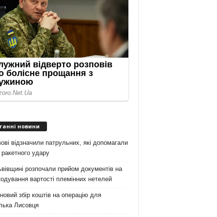
танні новини
ові відзначили патрульних, які допомагали
 ракетного удару
вівщині розпочали прийом документів на
одування вартості племінних нетелей
новий збір коштів на операцію для
лька Лисовця