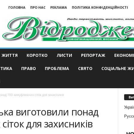
ГОЛОВНА
ПРО НАС
РЕКЛАМА
ПОЛІТИКА КОНФІДЕНЦІЙНОСТІ
ЖИТТЯ
КОРОТКО
ЛИСТИ
РЕПОРТАЖ
ЕКОНОМІ
ІТИКА
ПРАВО
ПРОБЛЕМА
СВЯТО
СОЦІАЛЬНЕ Ж
И
онад 700 камуфляжних сіток для захисників
Ви
Украї
ька виготовили понад
Русс
сіток для захисників