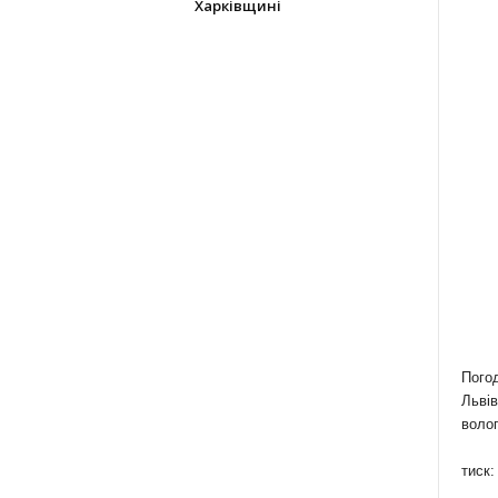
Харківщині
Пого
Львів
волог
тиск: