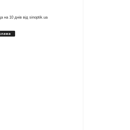
:
а на 10 днів від
sinoptik.ua
клама