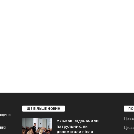
ЩЕ БІЛЬШЕ НОВИН
ПО
івщини
Прав
У Львові відзначили
патрульних, які
ових
Цікав
допомагали після