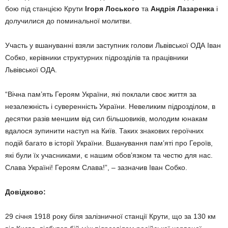
бою під станцією Крути
Ігоря Лоського
та
Андрія Лазаренка
і
долучилися до поминальної молитви.
Участь у вшануванні взяли заступник голови Львівської ОДА Іван
Собко, керівники структурних підрозділів та працівники
Львівської ОДА.
“Вічна пам’ять Героям України, які поклали своє життя за
незалежність і суверенність України. Невеликим підрозділом, в
десятки разів меншим від сил більшовиків, молодим юнакам
вдалося зупинити наступ на Київ. Таких знакових героїчних
подій багато в історії України. Вшанування пам’яті про Героїв,
які були їх учасниками, є нашим обов’язком та честю для нас.
Слава Україні! Героям Слава!”, – зазначив Іван Собко.
Довідково:
29 січня 1918 року біля залізничної станції Крути, що за 130 км