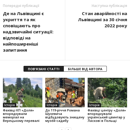
Попередні публікації
Наступна публікація
Де на Львівщині є
Стан аварійності на
укриття та як
Львівщині за 30 січня
сповіщають про
2022 року
надзвичайні ситуації:
відповіді на
найпоширеніші
запитання
ПОВ'ЯЗАНІ СТАТТІ
БІЛЬШЕ ВІД АВТОРА
Історія
Історія
Історія
Фахівці КП «Доля»
До 119-річчя Романа
Фахівці центру «Доля»
впорядкували
Шухевича
впорядкували
меморіал на
відбудовують знищену
український цвинтар у
Верецькому перевалі
музей-садибу
Ласкові в Польщі