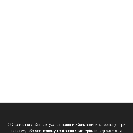
© Жовква онлайн - актуальні новини Жовківщини та регіону. При
повному або частковому копіювання матеріалів відкрите для