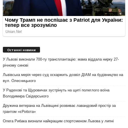
Останні новини
У Львові виконали 700-ту трансплантацію: мама віддала нирку 27-
річному синові
Львівська мерія через суд оскаржить дозвіл ДІАМ на будівництво на
вул. Олесницького
У Радехові та Щуровичах зустрінуть на щиті полеглого воїна
Володимира Свідерського
Дружина ветерана на Львівщині розвиває лавандовий простір за
грантом «єРобота»
Олега Рибака визнали найкращим спортсменом Львова у липні