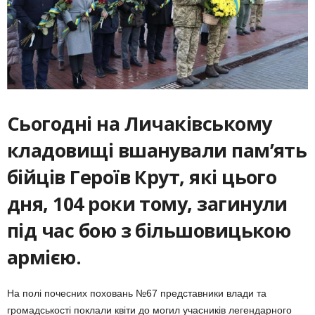
Сьогодні на Личаківському
кладовищі вшанували пам’ять
бійців Героїв Крут, які цього
дня, 104 роки тому,
загинули
під час бою з більшовицькою
армією
.
На полі почесних поховань №67 представники влади та
громадськості поклали квіти до могил учасників легендарного