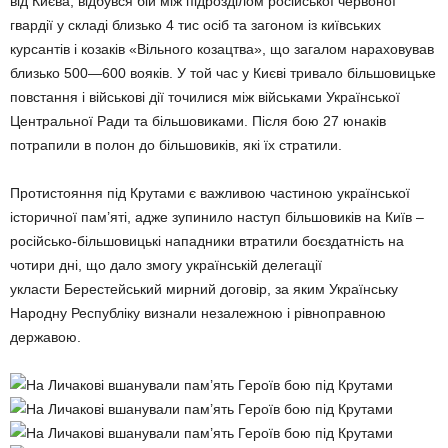
від Києва, відбувся бій між підрозділом російської червоної
гвардії у складі близько 4 тис осіб та загоном із київських
курсантів і козаків «Вільного козацтва», що загалом нараховував
близько 500—600 вояків. У той час у Києві тривало більшовицьке
повстання і військові дії точилися між військами Української
Центральної Ради та більшовиками. Після бою 27 юнаків
потрапили в полон до більшовиків, які їх стратили.
Протистояння під Крутами є важливою частиною української
історичної пам’яті, адже зупинило наступ більшовиків на Київ –
російсько-більшовицькі нападники втратили боєздатність на
чотири дні, що дало змогу українській делегації
укласти Берестейський мирний договір, за яким Українську
Народну Республіку визнали незалежною і рівноправною
державою.