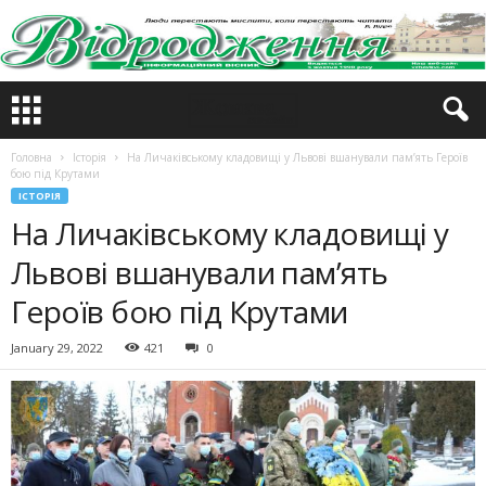
Головна
Історія
На Личаківському кладовищі у Львові вшанували пам’ять Героїв
бою під Крутами
ІСТОРІЯ
На Личаківському кладовищі у
Львові вшанували пам’ять
Героїв бою під Крутами
January 29, 2022
421
0