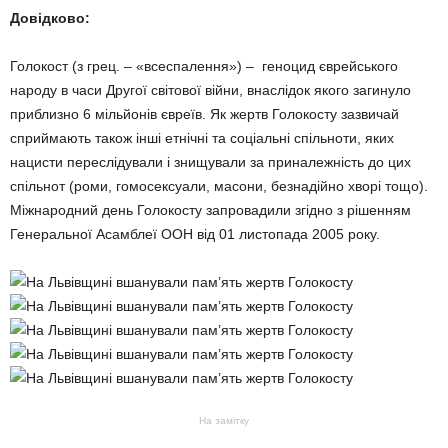
Довідково:
Голокост (з грец. – «всеспалення») – геноцид єврейського
народу в часи Другої світової війни, внаслідок якого загинуло
приблизно 6 мільйонів євреїв. Як жертв Голокосту зазвичай
сприймають також інші етнічні та соціальні спільноти, яких
нацисти переслідували і знищували за приналежність до цих
спільнот (роми, гомосексуали, масони, безнадійно хворі тощо).
Міжнародний день Голокосту запровадили згідно з рішенням
Генеральної Асамблеї ООН від 01 листопада 2005 року.
На замітку