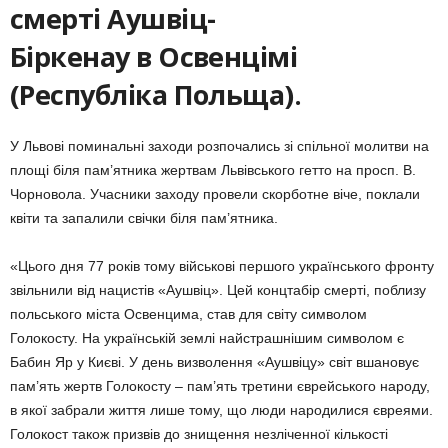
смерті Аушвіц-
Біркенау в Освенцімі
(Республіка Польща).
У Львові поминальні заходи розпочались зі спільної молитви на
площі біля пам’ятника жертвам Львівського гетто на просп. В.
Чорновола. Учасники заходу провели скорботне віче, поклали
квіти та запалили свічки біля пам’ятника.
«Цього дня 77 років тому військові першого українського фронту
звільнили від нацистів «Аушвіц». Цей концтабір смерті, поблизу
польського міста Освенцима, став для світу символом
Голокосту. На українській землі найстрашнішим символом є
Бабин Яр у Києві. У день визволення «Аушвіцу» світ вшановує
пам’ять жертв Голокосту – пам’ять третини єврейського народу,
в якої забрали життя лише тому, що люди народилися євреями.
Голокост також призвів до знищення незліченної кількості