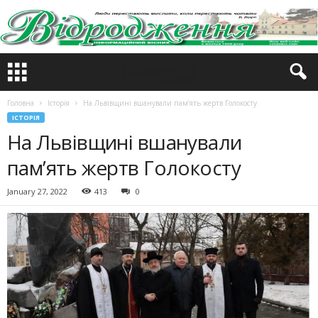
Головна
Історія
На Львівщині вшанували пам’ять жертв Голокосту
ІСТОРІЯ
На Львівщині вшанували
пам’ять жертв Голокосту
January 27, 2022
413
0