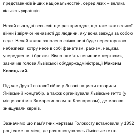
представників інших національностей, серед яких – велика
кількість українців.
Нехай сьогодні весь світ ще раз пригадає, що таке жах великої
війни і звірячої ненависті до людини, яку вона завжди за собою
веде. Нехай кожна запалена свічка нині буде пересторогою
небезпеки, котру несе в собі фанатизм, расизм, нацизм,
упередження і брехня. Вічна пам’ять невинним жертвам», –
зазначив голова Львівської облдержадміністрації
Максим
Козицький.
Під час Другої світової війни у Львові нацисти створили
Янівський концтабір, а також організували Львівське гетто (у
місцевості між Замарстиновом та Клепаровом), де масово
знищували євреїв.
Зазначимо що пам’ятник жертвам Голокосту встановили у 1992
році саме на місці, де розташовувалось Львівське гетто.