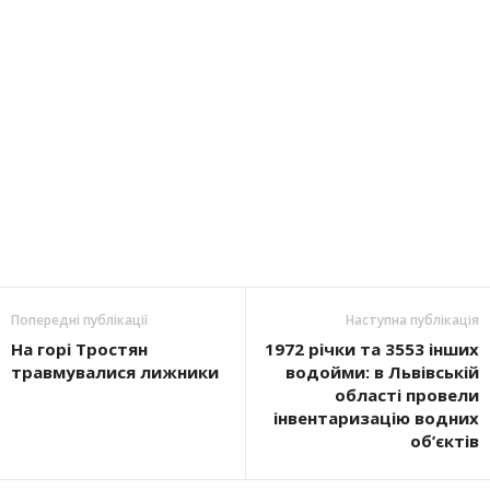
Попередні публікації
Наступна публікація
На горі Тростян
1972 річки та 3553 інших
травмувалися лижники
водойми: в Львівській
області провели
інвентаризацію водних
об’єктів