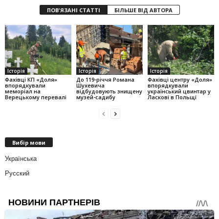
ПОВ'ЯЗАНІ СТАТТІ
БІЛЬШЕ ВІД АВТОРА
Історія
Історія
Історія
Фахівці КП «Доля»
До 119-річчя Романа
Фахівці центру «Доля»
впорядкували
Шухевича
впорядкували
меморіал на
відбудовують знищену
український цвинтар у
Верецькому перевалі
музей-садибу
Ласкові в Польщі
Вибір мови
Українська
Русский