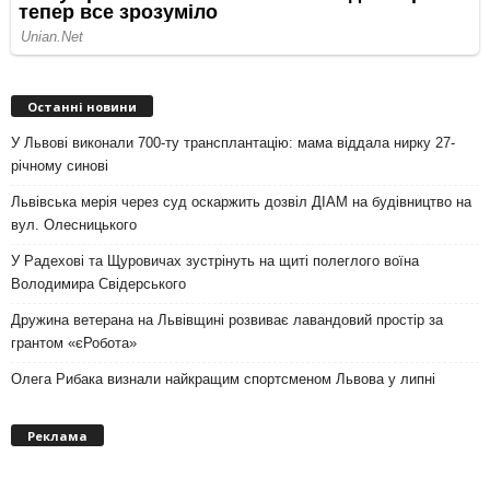
Останні новини
У Львові виконали 700-ту трансплантацію: мама віддала нирку 27-
річному синові
Львівська мерія через суд оскаржить дозвіл ДІАМ на будівництво на
вул. Олесницького
У Радехові та Щуровичах зустрінуть на щиті полеглого воїна
Володимира Свідерського
Дружина ветерана на Львівщині розвиває лавандовий простір за
грантом «єРобота»
Олега Рибака визнали найкращим спортсменом Львова у липні
Реклама