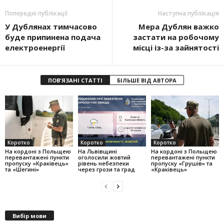
Попередні публікації
Наступна публікація
У Дублянах тимчасово
Мера Дублян важко
буде припинена подача
застати на робочому
електроенергії
місці із-за зайнятості
ПОВ'ЯЗАНІ СТАТТІ
БІЛЬШЕ ВІД АВТОРА
Коротко
Коротко
Коротко
На кордоні з Польщею
На Львівщині
На кордоні з Польщею
перевантажені пункти
оголосили жовтий
перевантажені пункти
пропуску «Краківець»
рівень небезпеки
пропуску «Грушів» та
та «Шегині»
через грози та град
«Краківець»
Вибір мови