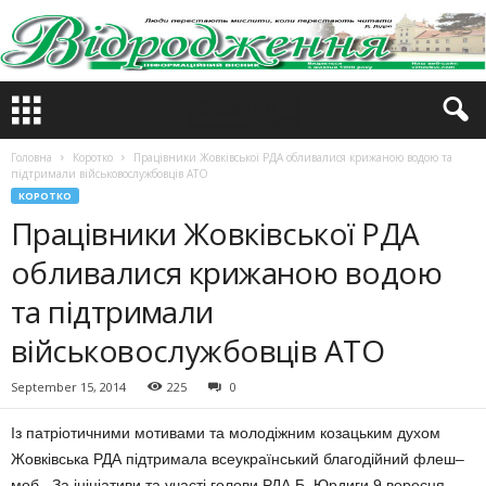
Головна
Коротко
Працівники Жовківської РДА обливалися крижаною водою та
підтримали військовослужбовців АТО
КОРОТКО
Працівники Жовківської РДА
обливалися крижаною водою
та підтримали
військовослужбовців АТО
September 15, 2014
225
0
Із патріотичними мотивами та молодіжним козацьким духом
Жовківська РДА підтримала всеукраїнський благодійний флеш
–
моб. За ініціативи та участі голови РДА Б. Юрдиги 9 вересня