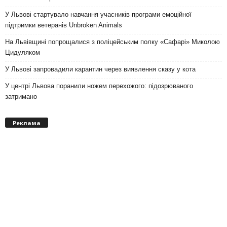
У Львові стартувало навчання учасників програми емоційної
підтримки ветеранів Unbroken Animals
На Львівщині попрощалися з поліцейським полку «Сафарі» Миколою
Цидуляком
У Львові запровадили карантин через виявлення сказу у кота
У центрі Львова поранили ножем перехожого: підозрюваного
затримано
Реклама