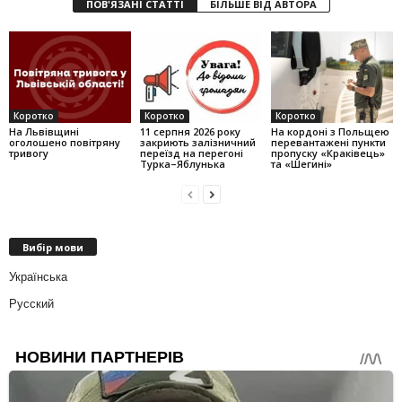
ПОВ'ЯЗАНІ СТАТТІ
БІЛЬШЕ ВІД АВТОРА
Коротко
Коротко
Коротко
На Львівщині
11 серпня 2026 року
На кордоні з Польщею
оголошено повітряну
закриють залізничний
перевантажені пункти
тривогу
переїзд на перегоні
пропуску «Краківець»
Турка–Яблунька
та «Шегині»
Вибір мови
Українська
Русский