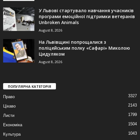
У Львові стартувало навчання учасників
програми емоційної підтримки ветеранів
Unbroken Animals
August 8, 2026
На Львівщині попрощалися з
поліцейським полку «Сафарі» Миколою
Цидуляком
August 8, 2026
ПОПУЛЯРНА КАТЕГОРІЯ
3327
Право
2143
Цікаво
1799
Листи
1504
Економіка
1043
Культура