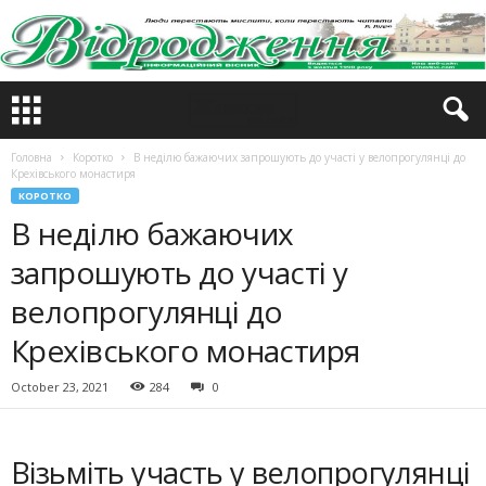
Головна
Коротко
В неділю бажаючих запрошують до участі у велопрогулянці до
Крехівського монастиря
КОРОТКО
В неділю бажаючих
запрошують до участі у
велопрогулянці до
Крехівського монастиря
October 23, 2021
284
0
Візьміть участь у велопрогулянці