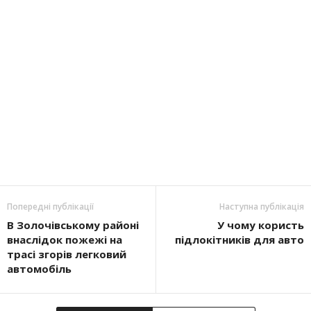
Попередні публікації
Наступна публікація
В Золочівському районі
У чому користь
внаслідок пожежі на
підлокітників для авто
трасі згорів легковий
автомобіль