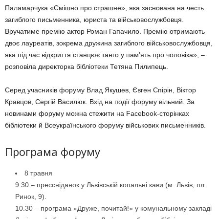
Паламарчука «Смішно про страшне», яка заснована на честь
загиблого письменника, юриста та військовослужбовця.
Вручатиме премію актор Роман Гапачило. Премію отримають
двоє лауреатів, зокрема дружина загиблого військовослужбовця,
яка під час відкриття станцює танго у пам’ять про чоловіка», –
розповіла директорка бібліотеки Тетяна Пилипець.
Серед учасників форуму Влад Якушев, Євген Спірін, Віктор
Кравцов, Сергій Василюк. Вхід на події форуму вільний. За
новинами форуму можна стежити на Facebook-сторінках
бібліотеки й Всеукраїнського форуму військових письменників.
Програма форуму
8 травня
9.30 – прессніданок у Львівській копальні кави (м. Львів, пл.
Ринок, 9).
10.30 – програма «Друже, почитай!» у комунальному закладі