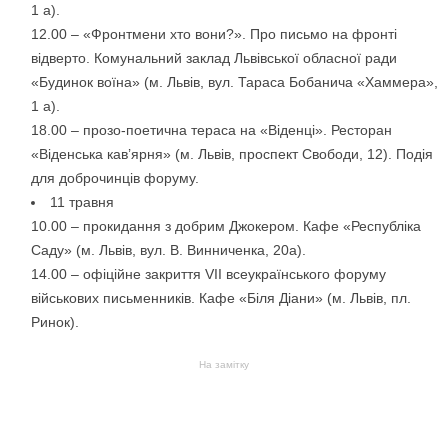
1 а).
12.00 – «Фронтмени хто вони?». Про письмо на фронті
відверто. Комунальний заклад Львівської обласної ради
«Будинок воїна» (м. Львів, вул. Тараса Бобанича «Хаммера»,
1 а).
18.00 – прозо-поетична тераса на «Віденці». Ресторан
«Віденська кав’ярня» (м. Львів, проспект Свободи, 12). Подія
для доброчинців форуму.
11 травня
10.00 – прокидання з добрим Джокером. Кафе «Республіка
Саду» (м. Львів, вул. В. Винниченка, 20а).
14.00 – офіційне закриття VII всеукраїнського форуму
військових письменників. Кафе «Біля Діани» (м. Львів, пл.
Ринок).
На замітку