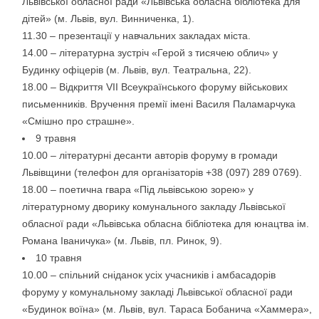
Львівської обласної ради «Львівська обласна бібліотека для
дітей» (м. Львів, вул. Винниченка, 1).
11.30 – презентації у навчальних закладах міста.
14.00 – літературна зустріч «Герой з тисячею облич» у
Будинку офіцерів (м. Львів, вул. Театральна, 22).
18.00 – Відкриття VII Всеукраїнського форуму військових
письменників. Вручення премії імені Василя Паламарчука
«Смішно про страшне».
9 травня
10.00 – літературні десанти авторів форуму в громади
Львівщини (телефон для організаторів +38 (097) 289 0769).
18.00 – поетична гвара «Під львівською зорею» у
літературному дворику комунального закладу Львівської
обласної ради «Львівська обласна бібліотека для юнацтва ім.
Романа Іваничука» (м. Львів, пл. Ринок, 9).
10 травня
10.00 – спільний сніданок усіх учасників і амбасадорів
форуму у комунальному закладі Львівської обласної ради
«Будинок воїна» (м. Львів, вул. Тараса Бобанича «Хаммера»,