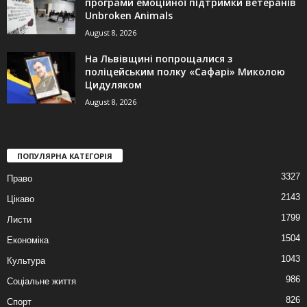
програми емоційної підтримки ветеранів
Unbroken Animals
August 8, 2026
На Львівщині попрощалися з
поліцейським полку «Сафарі» Миколою
Цидуляком
August 8, 2026
ПОПУЛЯРНА КАТЕГОРІЯ
3327
Право
2143
Цікаво
1799
Листи
1504
Економіка
1043
Культура
986
Соціальне життя
826
Спорт