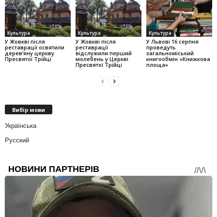
Культура
Культура
Культура
У Жовкві після
У Жовкві після
У Львові 16 серпня
реставрації освятили
реставрації
проведуть
дерев’яну церкву
відслужили перший
загальноміський
Пресвятої Трійці
молебень у Церкві
книгообмін «Книжкова
Пресвятої Трійці
площа»
Вибір мови
Українська
Русский