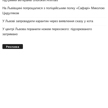
підтримки ветеранів Unbroken Animals
На Львівщині попрощалися з поліцейським полку «Сафарі» Миколою
Цидуляком
У Львові запровадили карантин через виявлення сказу у кота
У центрі Львова поранили ножем перехожого: підозрюваного
затримано
Реклама