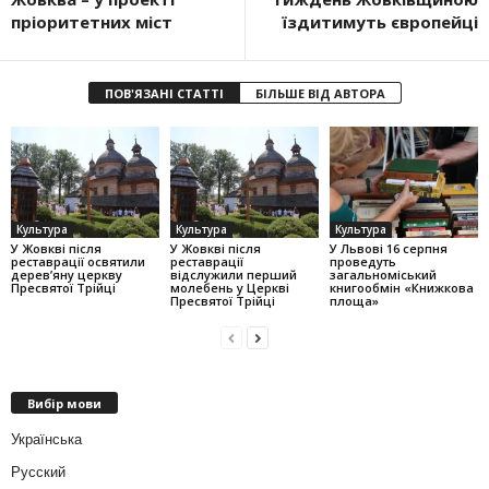
пріоритетних міст
їздитимуть європейці
ПОВ'ЯЗАНІ СТАТТІ
БІЛЬШЕ ВІД АВТОРА
Культура
Культура
Культура
У Жовкві після
У Жовкві після
У Львові 16 серпня
реставрації освятили
реставрації
проведуть
дерев’яну церкву
відслужили перший
загальноміський
Пресвятої Трійці
молебень у Церкві
книгообмін «Книжкова
Пресвятої Трійці
площа»
Вибір мови
Українська
Русский