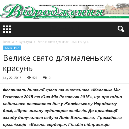
Головна
Культура
Велике свято для маленьких красунь
КУЛЬТУРА
Велике свято для маленьких
красунь
July 22, 2015
521
0
Фестиваль дитячої краси та мистецтва «Маленька Міс
Розточчя 2015 та Юна Міс Розточчя 2015», що проходив
недільного святкового дня у Жовківському Народному
домі, зібрав чималу аудиторію глядачів. До організації
заходу долучилися ведуча Лілія Вовчанська, Громадська
організація «Вогонь сердець», Гільдія підприємців