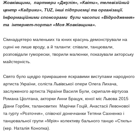
Жовківщини, партнери «Джулія», «Квіти», телевізійний
центр «Кадрики», TUZ, інші підприємці та організації.
Інформаційними спонсорами були часопис «Відродження»
та інтернет-портал «Моя Жовківщина».
Сімнадцятеро маленьких та юних красунь демонстрували на
сцені не лише вроду, а й таланти: співали, танцювали,
розповідали гуморески, творили малюнки, показували акторську
майстерність.
Свято було щедро прикрашене яскравими виступами народного
артиста України, соліста Львівської опери Олега Лихача,
заслуженого артиста України Василя Були, скрипаля-віртуоза
Романа Ціолтана, акторки Анни Брацук, юної міс Львова 2015
Діани Горбяк, талановитих Марічки Гоцій, Анастасіі Левонової
та гурту «Розточчя», співочої донеччанки Тетяни Сахненко і
танцювальної групи «Мрія» колективу бального танцю «Стиль»
(кер. Наталія Конопка).