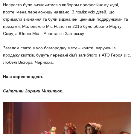
Непросто було визначитися з вибором професійному журі,
проте імена переможиць названо. З поміж усіх дітей, що
отримали визнання та були відзначені цінними подарунками та
призами, Маленькою Міс Розточчя 2015 було обрано Марту
Скіру, а Юною Міс – Анастасію Загорську.
Загалом свято мало благородну мету – кошти, виручені з
продажу квитків, будуть передані сім’ї загиблого в АТО Героя зі с.
Любелі Віктора Чернюха.
Наш кореспондент.
Світлини Зоряни Микитюк.