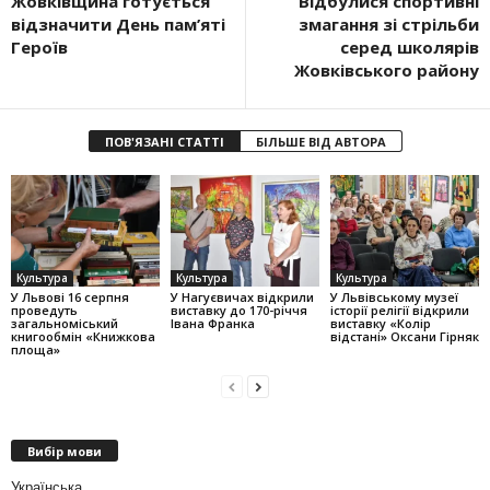
Жовківщина готується
Відбулися спортивні
відзначити День пам’яті
змагання зі стрільби
Героїв
серед школярів
Жовківського району
ПОВ'ЯЗАНІ СТАТТІ
БІЛЬШЕ ВІД АВТОРА
Культура
Культура
Культура
У Львові 16 серпня
У Нагуєвичах відкрили
У Львівському музеї
проведуть
виставку до 170-річчя
історії релігії відкрили
загальноміський
Івана Франка
виставку «Колір
книгообмін «Книжкова
відстані» Оксани Гірняк
площа»
Вибір мови
Українська