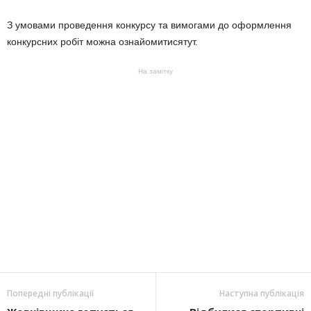
З умовами проведення конкурсу та вимогами до оформлення
конкурсних робіт можна ознайомитисятут.
На замітку
Попередні публікації
Наступна публікація