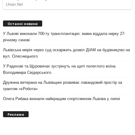
Останні новини
У Львові виконали 700-ту трансплантацію: мама віддала нирку 27-
річному синові
Львівська мерія через суд оскаржить дозвіл ДІАМ на будівництво на
вул. Олесницького
У Радехові та Щуровичах зустрінуть на щиті полеглого воїна
Володимира Свідерського
Дружина ветерана на Львівщині розвиває лавандовий простір за
грантом «єРобота»
Олега Рибака визнали найкращим спортсменом Львова у липні
Реклама