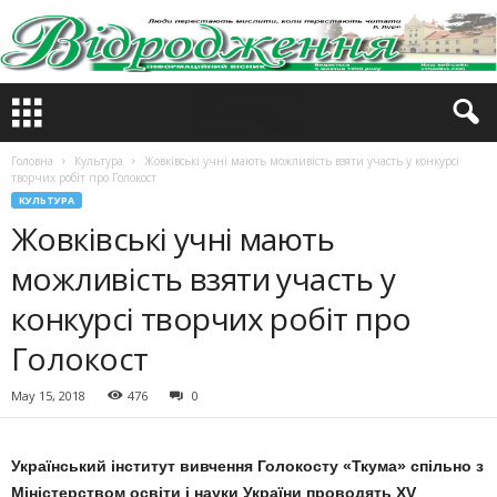
Головна
Культура
Жовківські учні мають можливість взяти участь у конкурсі
творчих робіт про Голокост
КУЛЬТУРА
Жовківські учні мають
можливість взяти участь у
конкурсі творчих робіт про
Голокост
May 15, 2018
476
0
Український інститут вивчення Голокосту «Ткума» спільно з
Міністерством освіти і науки України проводять XV