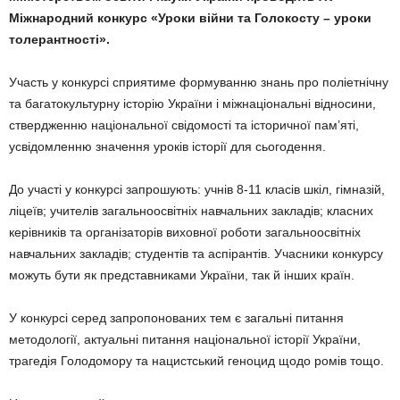
Міжнародний конкурс «Уроки війни та Голокосту – уроки
толерантності».
Участь у конкурсі сприятиме формуванню знань про поліетнічну
та багатокультурну історію України і міжнаціональні відносини,
ствердженню національної свідомості та історичної пам’яті,
усвідомленню значення уроків історії для сьогодення.
До участі у конкурсі запрошують: учнів 8-11 класів шкіл, гімназій,
ліцеїв; учителів загальноосвітніх навчальних закладів; класних
керівників та організаторів виховної роботи загальноосвітніх
навчальних закладів; студентів та аспірантів. Учасники конкурсу
можуть бути як представниками України, так й інших країн.
У конкурсі серед запропонованих тем є загальні питання
методології, актуальні питання національної історії України,
трагедія Голодомору та нацистський геноцид щодо ромів тощо.