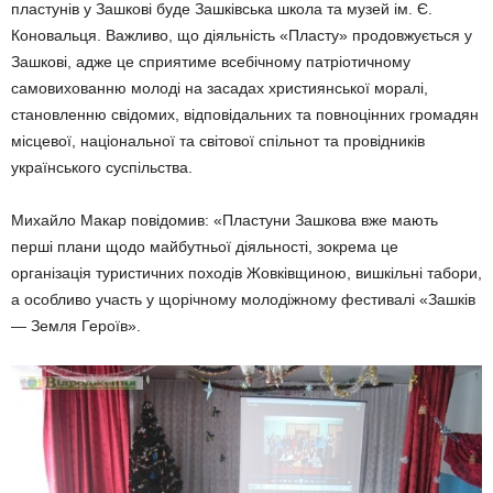
пластунів у Зашкові буде Зашківська школа та музей ім. Є.
Коновальця. Важливо, що діяльність «Пласту» продовжується у
Зашкові, адже це сприятиме всебічному патріотичному
самовихованню молоді на засадах християнської моралі,
становленню свідомих, відповідальних та повноцінних громадян
місцевої, національної та світової спільнот та провідників
українського суспільства.
Михайло Макар повідомив: «Пластуни Зашкова вже мають
перші плани щодо майбутньої діяльності, зокрема це
організація туристичних походів Жовківщиною, вишкільні табори,
а особливо участь у щорічному молодіжному фестивалі «Зашків
— Земля Героїв».