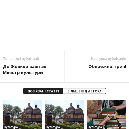
Попередні публікації
Наступна публікація
До Жовкви завітав
Обережно: грип!
Міністр культури
ПОВ'ЯЗАНІ СТАТТІ
БІЛЬШЕ ВІД АВТОРА
Культура
Культура
Культура