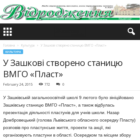
Головна
Культура
У Зашкові створено станицю ВМГО «Пласт»
КУЛЬТУРА
У Зашкові створено станицю
ВМГО «Пласт»
February 24, 2015
772
0
У Зашківській загальноосвітній школі 9 лютого було зініційовано
Зашківську станицю ВМГО «Пласт», а також відбулась
презентація діяльності пластунів для учнів школи. Назар
Домбровецький (голова Львівського обласного осередку Пласту)
розповів про пластунське життя, проекти та акції, які
організовують пластуни в області. Осередком та місцем збору