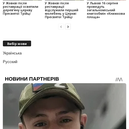
У Жовкві після
У Жовкві після
У Львові 16 серпня
реставрації освятили
реставрації
проведуть
дерев’яну церкву
відслужили перший
загальноміський
Пресвятої Трійці
молебень у Церкві
книгообмін «Книжкова
Пресвятої Трійці
площа»
Вибір мови
Українська
Русский