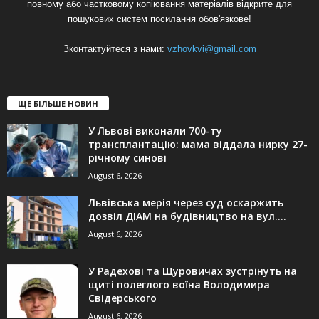
повному або частковому копіювання матеріалів відкрите для
пошукових систем посилання обов'язкове!
Зконтактуйтеся з нами:
vzhovkvi@gmail.com
ЩЕ БІЛЬШЕ НОВИН
У Львові виконали 700-ту
трансплантацію: мама віддала нирку 27-
річному синові
August 6, 2026
Львівська мерія через суд оскаржить
дозвіл ДІАМ на будівництво на вул....
August 6, 2026
У Радехові та Щуровичах зустрінуть на
щиті полеглого воїна Володимира
Свідерського
August 6, 2026