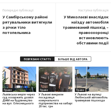
Попередні публікації
Наступна публікація
У Самбірському районі
У Миколаєві внаслідок
рятувальники витягнули
наїзду автомобіля
з річки тіло
травмований пішохід –
потопельника
правоохоронці
встановлюють
обставини події
ПОВ'ЯЗАНІ СТАТТІ
БІЛЬШЕ ВІД АВТОРА
Право
Право
Право
Львівська мерія через
У Львові викрили
У Львові на вулиці
суд оскаржить дозвіл
посадовця
Любінській автомобіль
ДІАМ на будівництво
комунального
травмував пішохода
на вул. Олесницького
підприємства на хабарі
20 тис. грн