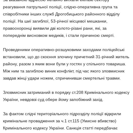
реагування патрульної поліції, слідчо-оперативна група та
співробітники інших служб Дрогобицького районного відділу
поліції. На шиї загиблої, 53-річної місцевої мешканки,
правоохоронці виявили дві колото-різані рани, які, за
попереднім висновком медиків, і стали причиною смерті.
Проведеними оперативно-розшуковими заходами поліцейські
встановили, що до скоєння злочину причетний 31-річний житель
району, разом з яким вони були у гостях у спільного товариша.
Між ним та загиблою виник конфлікт, під час якого зловмисник
завдав жінці удари ножем, спричинивши смертельні травми.
Зловмисник затриманий в порядку ст.208 Кримінального кодексу
України, невдовзі суд обере йому запобіжний захід.
За фактом слідчі територіального підрозділу поліції відкрили
кримінальне провадження за ч.1 ст.115 (Умисне вбивство)
Кримінального кодексу України. Санкція статті передбачає