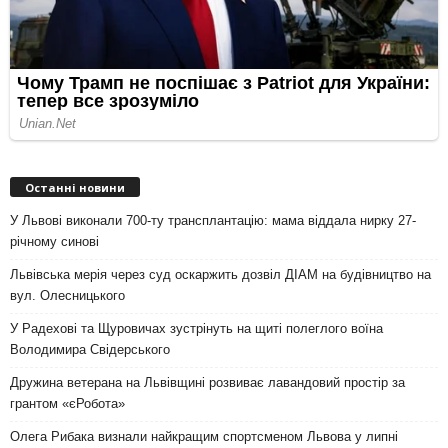
Останні новини
У Львові виконали 700-ту трансплантацію: мама віддала нирку 27-
річному синові
Львівська мерія через суд оскаржить дозвіл ДІАМ на будівництво на
вул. Олесницького
У Радехові та Щуровичах зустрінуть на щиті полеглого воїна
Володимира Свідерського
Дружина ветерана на Львівщині розвиває лавандовий простір за
грантом «єРобота»
Олега Рибака визнали найкращим спортсменом Львова у липні