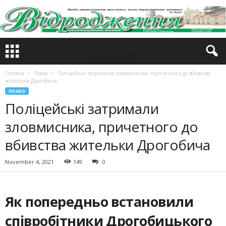
Головна
Право
Поліцейські затримали зловмисника, причетного до вбивства
жительки Дрогобича
ПРАВО
Поліцейські затримали
зловмисника, причетного до
вбивства жительки Дрогобича
November 4, 2021
149
0
Як попередньо встановили
співробітники Дрогобицького