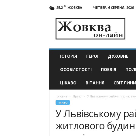
C
ЖОВКВА
ЧЕТВЕР, 6 СЕРПНЯ, 2026
25.2
Жовква
он-
лайн
–
актуальні
новини
ІСТОРІЯ
ГЕРОЇ
ДУХОВНЕ
ОСОБИСТОСТІ
ПОЕЗІЯ
ПОЛ
ЦІКАВО
ВІТАННЯ
СВІТЛИН
Головна
Право
У Львівському районі під час по
ПРАВО
У Львівському ра
житлового будин