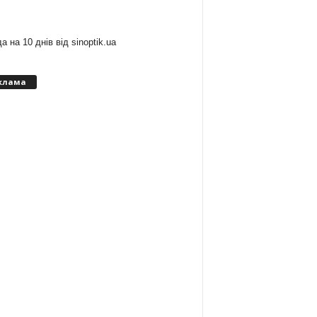
:
а на 10 днів від
sinoptik.ua
клама