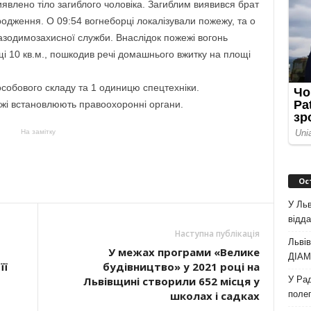
 виявлено тіло загиблого чоловіка. Загиблим виявився брат
родження. О 09:54 вогнеборці локалізували пожежу, та о
 газодимозахисної служби. Внаслідок пожежі вогонь
і 10 кв.м., пошкодив речі домашнього вжитку на площі
 особового складу та 1 одиницю спецтехніки.
жі встановлюють правоохоронні органи.
На замітку
Ос
У Льв
відда
Наступна публікація
Львів
У межах програми «Велике
ДІАМ 
її
будівництво» у 2021 році на
У Рад
Львівщині створили 652 місця у
полег
школах і садках