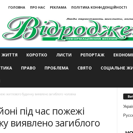
ГОЛОВНА
ПРО НАС
РЕКЛАМА
ПОЛІТИКА КОНФІДЕНЦІЙНОСТІ
ЖИТТЯ
КОРОТКО
ЛИСТИ
РЕПОРТАЖ
ЕКОНОМІ
ІТИКА
ПРАВО
ПРОБЛЕМА
СВЯТО
СОЦІАЛЬНЕ Ж
И
жежі житлового будинку виявлено загиблого чоловіка
Ви
Украї
йоні під час пожежі
Русс
ку виявлено загиблого