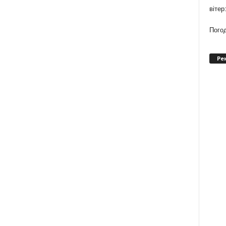
вітер
Погод
Ре