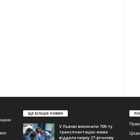
ЩЕ БІЛЬШЕ НОВИН
ПО
івщини
Прав
У Львові виконали 700-ту
трансплантацію: мама
ових
Цікав
віддала нирку 27-річному