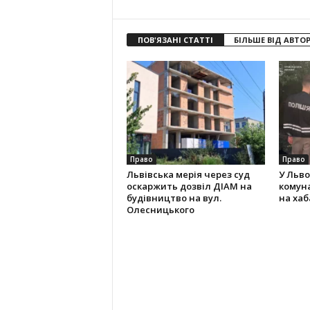
ПОВ'ЯЗАНІ СТАТТІ
БІЛЬШЕ ВІД АВТО
Право
Право
Львівська мерія через суд
У Льво
оскаржить дозвіл ДІАМ на
комун
будівництво на вул.
на хаба
Олесницького