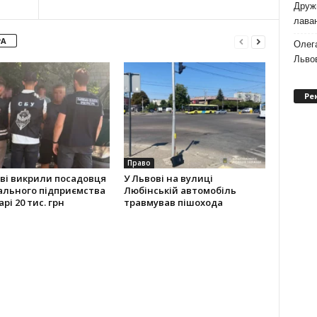
Дружи
лаван
РА
Олег
Львов
Ре
Право
ві викрили посадовця
У Львові на вулиці
ального підприємства
Любінській автомобіль
рі 20 тис. грн
травмував пішохода