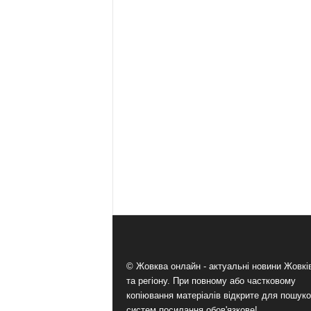
© Жовква онлайн - актуальні новини Жовк
та регіону. При повному або частковому
копіювання матеріалів відкрите для пошук
систем посилання обов'язкове!