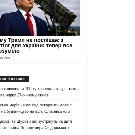
танні новини
ові виконали 700-ту трансплантацію: мама
ла нирку 27-річному синові
ська мерія через суд оскаржить дозвіл
на будівництво на вул. Олесницького
ехові та Щуровичах зустрінуть на щиті
лого воїна Володимира Свідерського