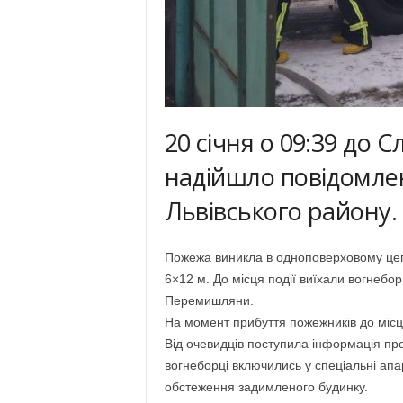
20 січня о 09:39 до 
надійшло повідомлен
Львівського району.
Пожежа виникла в одноповерховому цег
6×12 м. До місця події виїхали вогнебо
Перемишляни.
На момент прибуття пожежників до місця
Від очевидців поступила інформація пр
вогнеборці включились у спеціальні апа
обстеження задимленого будинку.