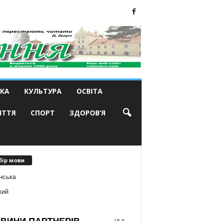
КА
КУЛЬТУРА
ОСВІТА
ИТТЯ
СПОРТ
ЗДОРОВ’Я
бір мови
нська
кий