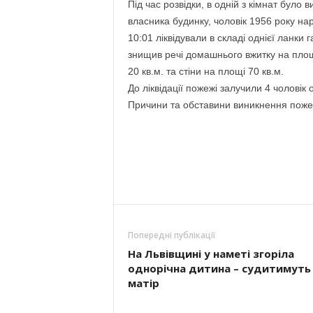
Під час розвідки, в одній з кімнат було
власника будинку, чоловік 1956 року на
10:01 ліквідували в складі однієї ланки
знищив речі домашнього вжитку на площ
20 кв.м. та стіни на площі 70 кв.м.
До ліквідації пожежі залучили 4 чоловік
Причини та обставини виникнення поже
Попередні публікації
На Львівщині у наметі згоріла
однорічна дитина – судитимуть 
матір