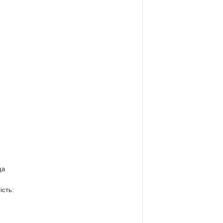
да
ість: