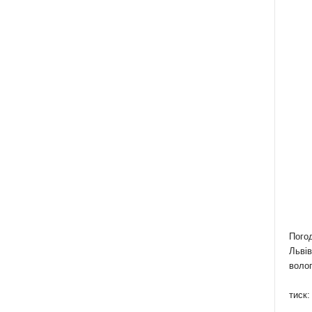
Пого
Львів
волог
тиск: