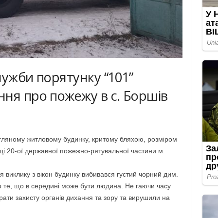
Служби порятунку “101”
ня про пожежу в с. Боршів
ляному житловому будинку, критому бляхою, розміром
рці 20-ої державної пожежно-рятувальної частини м.
 виклику з вікон будинку вибивався густий чорний дим.
о те, що в середині може бути людина. Не гаючи часу
рати захисту органів дихання та зору та вирушили на