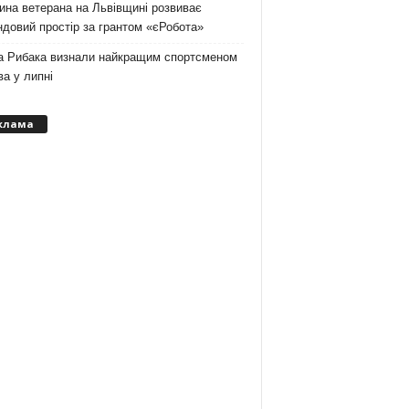
на ветерана на Львівщині розвиває
довий простір за грантом «єРобота»
а Рибака визнали найкращим спортсменом
а у липні
клама