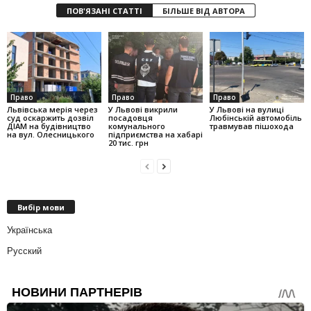
ПОВ'ЯЗАНІ СТАТТІ
БІЛЬШЕ ВІД АВТОРА
Право
Право
Право
Львівська мерія через
У Львові викрили
У Львові на вулиці
суд оскаржить дозвіл
посадовця
Любінській автомобіль
ДІАМ на будівництво
комунального
травмував пішохода
на вул. Олесницького
підприємства на хабарі
20 тис. грн
Вибір мови
Українська
Русский