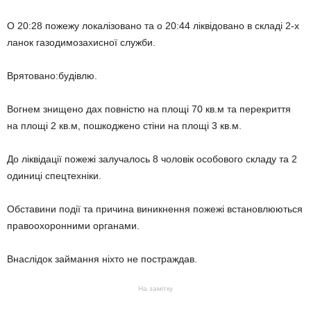
О 20:28 пожежу локалізовано та о 20:44 ліквідовано в складі 2-х
ланок газодимозахисної служби.
Врятовано:будівлю.
Вогнем знищено дах повністю на площі 70 кв.м та перекриття
на площі 2 кв.м, пошкоджено стіни на площі 3 кв.м.
До ліквідації пожежі залучалось 8 чоловік особового складу та 2
одиниці спецтехніки.
Обставини події та причина виникнення пожежі встановлюються
правоохоронними органами.
Внаслідок займання ніхто не постраждав.
На замітку