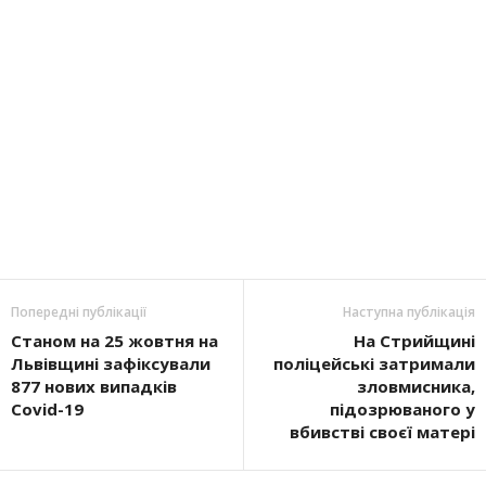
Попередні публікації
Наступна публікація
Станом на 25 жовтня на
На Стрийщині
Львівщині зафіксували
поліцейські затримали
877 нових випадків
зловмисника,
Covid-19
підозрюваного у
вбивстві своєї матері