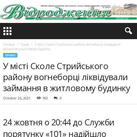
Головна
Право
У місті Сколе Стрийського району вогнеборці ліквідували
займання в житловому будинку
ПРАВО
У місті Сколе Стрийського
району вогнеборці ліквідували
займання в житловому будинку
October 25, 2021
183
0
24 жовтня о 20:44 до Служби
порятунку «101» надійшло