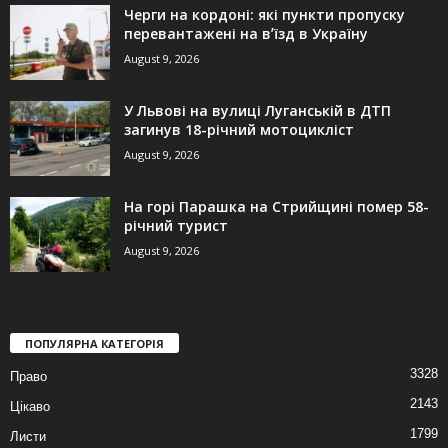
Черги на кордоні: які пункти пропуску
перевантажені на вʼїзд в Україну
August 9, 2026
У Львові на вулиці Луганській в ДТП
загинув 18-річний мотоцикліст
August 9, 2026
На горі Парашка на Стрийщині помер 58-
річний турист
August 9, 2026
ПОПУЛЯРНА КАТЕГОРІЯ
3328
Право
2143
Цікаво
1799
Листи