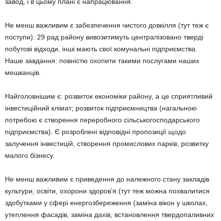
завод, і в цьому плані є напрацювання.
Не менш важливим є забезпечення чистого довкілля (тут теж є
поступи): 29 рад району вивозитимуть централізовано тверді
побутові відходи, інші мають свої комунальні підприємства.
Наше завдання: повністю охопити такими послугами наших
мешканців.
Найголовнішим є: розвиток економіки району, а це сприятливий
інвестиційний клімат; розвиток підприємництва (нагальною
потребою є створення переробного сільськогосподарського
підприємства). Є розроблені відповідні пропозиції щодо
залучення інвестицій, створення промислових парків, розвитку
малого бізнесу.
Не менш важливим є приведення до належного стану закладів
культури, освіти, охорони здоров’я (тут теж можна похвалитися
здобутками у сфері енергозбереження (заміна вікон у школах,
утеплення фасадів, заміна дахів, встановлення твердопаливних