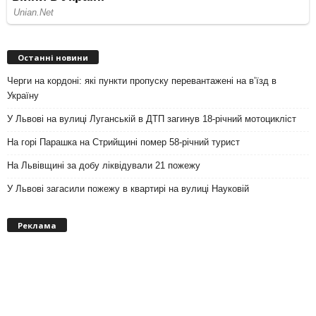
Останні новини
Черги на кордоні: які пункти пропуску перевантажені на вʼїзд в
Україну
У Львові на вулиці Луганській в ДТП загинув 18-річний мотоцикліст
На горі Парашка на Стрийщині помер 58-річний турист
На Львівщині за добу ліквідували 21 пожежу
У Львові загасили пожежу в квартирі на вулиці Науковій
Реклама