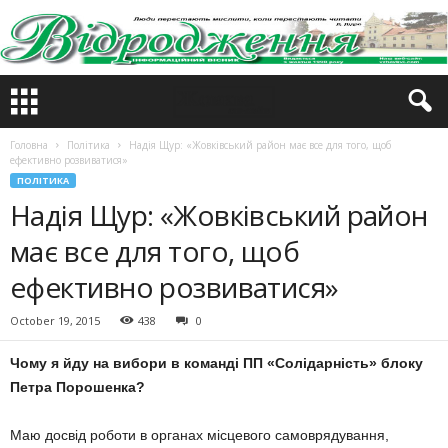
Головна
Політика
Надія Щур: «Жовківський район має все для того, щоб
ефективно розвиватися»
ПОЛІТИКА
Надія Щур: «Жовківський район
має все для того, щоб
ефективно розвиватися»
October 19, 2015
438
0
Чому я йду на вибори в команді ПП «Солідарність» блоку
Петра Порошенка?
Маю досвід роботи в органах місцевого самоврядування,