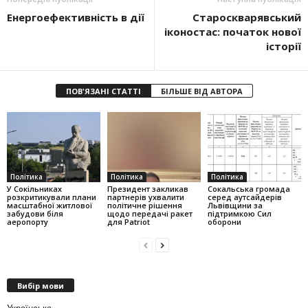
Енергоефективність в дії
Староскварявський
іконостас: початок нової
історії
ПОВ'ЯЗАНІ СТАТТІ
БІЛЬШЕ ВІД АВТОРА
Політика
Політика
Політика
У Сокільниках
Президент закликав
Сокальська громада
розкритикували плани
партнерів ухвалити
серед аутсайдерів
масштабної житлової
політичне рішення
Львівщини за
забудови біля
щодо передачі ракет
підтримкою Сил
аеропорту
для Patriot
оборони
Вибір мови