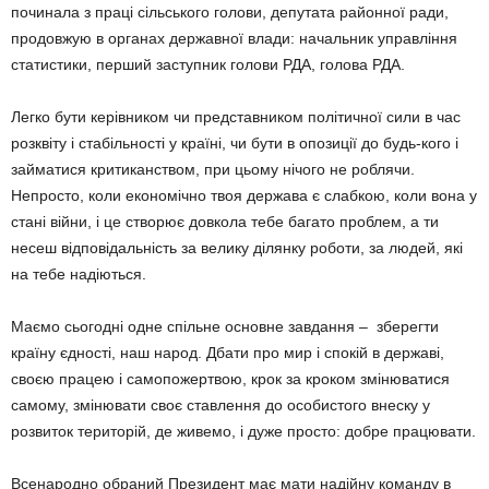
починала з праці сільського голови, депутата районної ради,
продовжую в органах державної влади: начальник управління
статистики, перший заступник голови РДА, голова РДА.
Легко бути керівником чи представником політичної сили в час
розквіту і стабільності у країні, чи бути в опозиції до будь-кого і
займатися критиканством, при цьому нічого не роблячи.
Непросто, коли економічно твоя держава є слабкою, коли вона у
стані війни, і це створює довкола тебе багато проблем, а ти
несеш відповідальність за велику ділянку роботи, за людей, які
на тебе надіються.
Маємо сьогодні одне спільне основне завдання – зберегти
країну єдності, наш народ. Дбати про мир і спокій в державі,
своєю працею і самопожертвою, крок за кроком змінюватися
самому, змінювати своє ставлення до особистого внеску у
розвиток територій, де живемо, і дуже просто: добре працювати.
Всенародно обраний Президент має мати надійну команду в