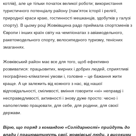
котлів), але це тільки початок великої роботи; використання
туристичного потенціалу району (пам’яток історії і релігії,
природної краси краю, гостинності мешканців, здобутків у галузі
спорту). В цьому році Жовківщина радо приймала спортсменів з
Європи і інших країн світу на чемпіонатах з авіамодельного,
ракетомодельного спорту, велосипедного туризму, тенісних
змаганнях.
Жовківський район має все для того, щоб ефективно
розвиватися: працьовитих, мирних і добрих людей, сприятливі
географічно-кліматичні умови і, головне – це бажання жити
краще. А це залежить від кожного з нас, від нашої
відповідальності, сміливості, вміння говорити «ні» неправді і
несправедливості, активності і знову дуже просто: чесно і
наполегливо працювати, для себе, для родини, для своєї
держави.
Вірю, що поряд з командою «Солідарності» прийдуть до
влади і працюватимуть свої, жовківські люди, з високими