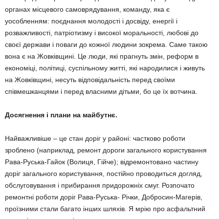
органах місцевого самоврядування, команду, яка є
уособленням: поєднання молодості і досвіду, енергії і
розважливості, патріотизму і високої моральності, любові до
своєї держави і поваги до кожної людини зокрема. Саме такою
вона є на Жовківщині. Це люди, які прагнуть змін, реформ в
економіці, політиці, суспільному житті, які народилися і живуть
на Жовківщині, несуть відповідальність перед своїми
співмешканцями і перед власними дітьми, бо це їх вотчина.
Досягнення і плани на майбутнє.
Найважливіше – це стан доріг у районі: частково роботи
зроблено (наприклад, ремонт дороги загального користування
Рава-Руська-Гайок (Волиця, Гійче); відремонтовано частину
доріг загального користування, постійно проводиться догляд,
обслуговування і прибирання придорожніх смуг. Розпочато
ремонтні роботи доріг Рава-Руська- Річки, Добросин-Магерів,
проїзними стали багато інших шляхів. Я мрію про асфальтний