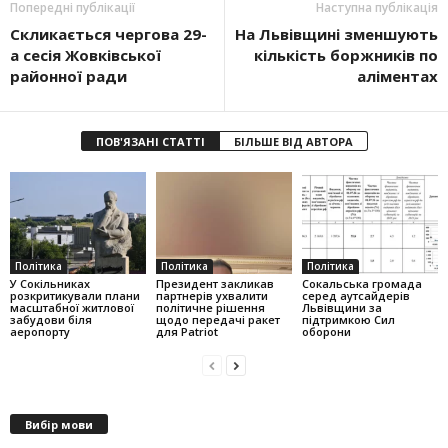
Попередні публікації
Наступна публікація
Скликається чергова 29-
На Львівщині зменшують
а сесія Жовківської
кількість боржників по
районної ради
аліментах
ПОВ'ЯЗАНІ СТАТТІ
БІЛЬШЕ ВІД АВТОРА
Політика
Політика
Політика
У Сокільниках
Президент закликав
Сокальська громада
розкритикували плани
партнерів ухвалити
серед аутсайдерів
масштабної житлової
політичне рішення
Львівщини за
забудови біля
щодо передачі ракет
підтримкою Сил
аеропорту
для Patriot
оборони
Вибір мови