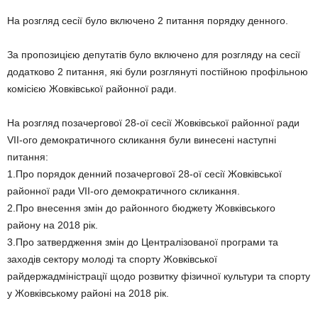
На розгляд сесії було включено 2 питання порядку денного.
За пропозицією депутатів було включено для розгляду на сесії
додатково 2 питання, які були розглянуті постійною профільною
комісією Жовківської районної ради.
На розгляд позачергової 28-ої сесії Жовківської районної ради
VII-ого демократичного скликання були винесені наступні
питання:
1.Про порядок денний позачергової 28-ої сесії Жовківської
районної ради VII-ого демократичного скликання.
2.Про внесення змін до районного бюджету Жовківського
району на 2018 рік.
3.Про затвердження змін до Централізованої програми та
заходів сектору молоді та спорту Жовківської
райдержадміністрації щодо розвитку фізичної культури та спорту
у Жовківському районі на 2018 рік.