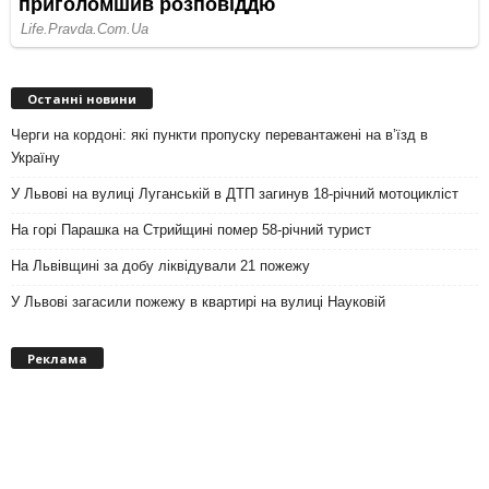
Останні новини
Черги на кордоні: які пункти пропуску перевантажені на вʼїзд в
Україну
У Львові на вулиці Луганській в ДТП загинув 18-річний мотоцикліст
На горі Парашка на Стрийщині помер 58-річний турист
На Львівщині за добу ліквідували 21 пожежу
У Львові загасили пожежу в квартирі на вулиці Науковій
Реклама