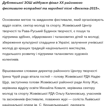
Дублянської ЗОШ відбувся фінал ХХ районного
фестивалю естрадної та народної пісні «Веселка-2015».
Основними метою та завданням фестивалю, який організовують
відділ освіти, сектор молоді та спорту, Жовківський Центр
творчості та Рава-Руський Будинок творчості, є пошук та
підтримка здібних, обдарованих і талановитих дітей та молоді;
збереження культурної спадщини в Україні; залучення учнівської
молоді до кращих традицій національного мистецтва,
подальшого розвитку і підтримки талановитих художніх
колективів.
Віршованими словами директор районного Центру творчості
Ірина Чурій радо вітала гостей – голову Жовківської РДА Надію
Щур, заступника голови Жовківської районної ради Аллу Жук,
керівника відділу освіти Михайла Коваля, керівника сектору
молоді та спорту Жовківської РДА Ольгу Калиновську, учасників
та засновників фестивалю, поважних журі — соліста Львівської
національної опери ім. С. Крушельницької, лауреата