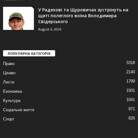
У Радехові та Щуровичах зустрінуть на
щиті полеглого воїна Володимира
Свідерського
August 6, 2026
ПОПУЛЯРНА КАТЕГОРІЯ
3318
Право
2140
Цікаво
1799
Листи
1501
Економіка
1041
Культура
971
Соціальне життя
826
Спорт