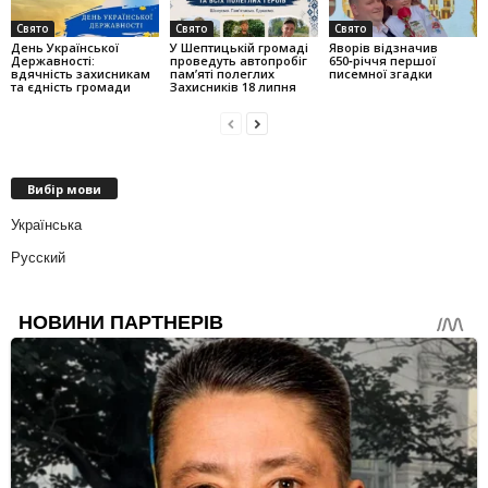
Свято
Свято
Свято
День Української
У Шептицькій громаді
Яворів відзначив
Державності:
проведуть автопробіг
650‑річчя першої
вдячність захисникам
пам’яті полеглих
писемної згадки
та єдність громади
Захисників 18 липня
Вибір мови
Українська
Русский