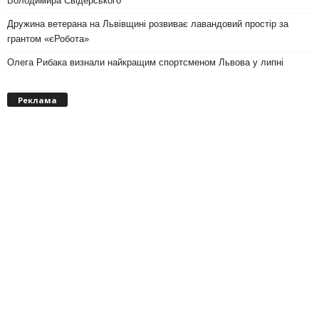
Володимира Свідерського
Дружина ветерана на Львівщині розвиває лавандовий простір за
грантом «єРобота»
Олега Рибака визнали найкращим спортсменом Львова у липні
Реклама