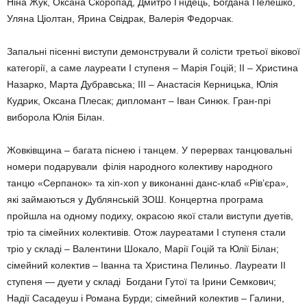
Ніна Жук, Оксана Скоропад, Дмитро Гнідець, Богдана Пелешко,
Уляна Ціолтан, Ярина Свідрак, Валерія Федорчак.
Запальні пісенні виступи демонстрували й солісти третьої вікової
категорії, а саме лауреати І ступеня – Марія Гоцій; ІІ – Христина
Назарко, Марта Дубравська; ІІІ – Анастасія Керницька, Юлія
Кудрик, Оксана Плесак; дипломант – Іван Синюк. Гран-прі
виборола Юлія Білан.
Жовківщина – багата піснею і танцем. У перервах танцювальні
номери подарували філія народного колективу народного
танцю «Серпанок» та хіп-хоп у виконанні данс-клаб «Рів’єра»,
які займаються у Дублянській ЗОШ. Концертна програма
пройшла на одному подиху, окрасою якої стали виступи дуетів,
тріо та сімейних колективів. Отож лауреатами І ступеня стали
тріо у складі – Валентини Шокало, Марії Гоцій та Юлії Білан;
сімейний колектив – Іванна та Христина Пелиньо. Лауреати ІІ
ступеня — дуети у складі Богдани Гутої та Ірини Семкович;
Надії Сасадеуш і Романа Бурди; сімейний колектив – Галини,