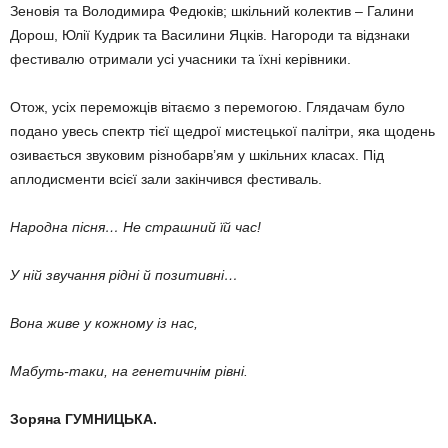
Зеновія та Володимира Федюків; шкільний колектив – Галини
Дорош, Юлії Кудрик та Василини Яцків. Нагороди та відзнаки
фестивалю отримали усі учасники та їхні керівники.
Отож, усіх переможців вітаємо з перемогою. Глядачам було
подано увесь спектр тієї щедрої мистецької палітри, яка щодень
озивається звуковим різнобарв’ям у шкільних класах. Під
аплодисменти всієї зали закінчився фестиваль.
Народна пісня… Не страшний їй час!
У ній звучання рідні й позитивні…
Вона живе у кожному із нас,
Мабуть-таки, на генетичнім рівні.
Зоряна ГУМНИЦЬКА.