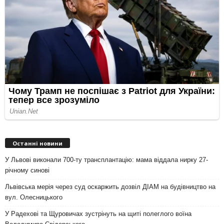
Останні новини
У Львові виконали 700-ту трансплантацію: мама віддала нирку 27-
річному синові
Львівська мерія через суд оскаржить дозвіл ДІАМ на будівництво на
вул. Олесницького
У Радехові та Щуровичах зустрінуть на щиті полеглого воїна