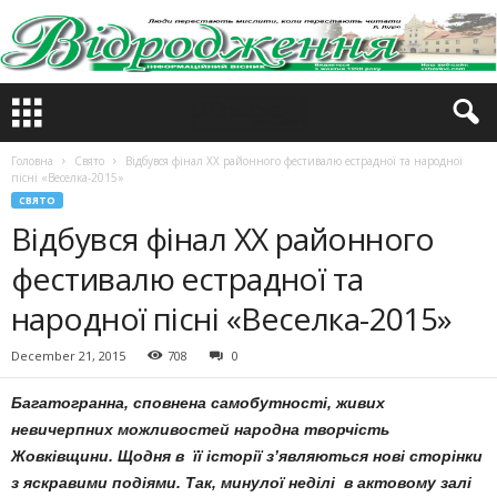
Головна
Свято
Відбувся фінал ХХ районного фестивалю естрадної та народної
пісні «Веселка-2015»
СВЯТО
Відбувся фінал ХХ районного
фестивалю естрадної та
народної пісні «Веселка-2015»
December 21, 2015
708
0
Багатогранна, сповнена самобутності, живих
невичерпних можливостей народна творчість
Жовківщини. Щодня в її історії з’являються нові сторінки
з яскравими подіями. Так, минулої неділі в актовому залі