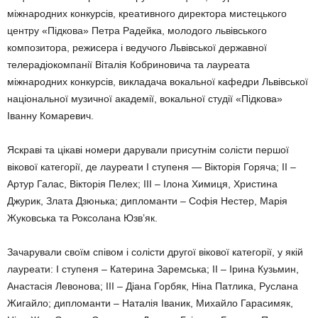
міжнародних конкурсів, креативного директора мистецького
центру «Підкова» Петра Радейка, молодого львівського
композитора, режисера і ведучого Львівської державної
телерадіокомпанії Віталія Кобриновича та лауреата
міжнародних конкурсів, викладача вокальної кафедри Львівської
національної музичної академії, вокальної студії «Підкова»
Іванну Комаревич.
Яскраві та цікаві номери дарували присутнім солісти першої
вікової категорії, де лауреати І ступеня — Вікторія Горяча; ІІ –
Артур Галас, Вікторія Пелех; ІІІ – Ілона Химиця, Христина
Джурик, Злата Дзюнька; дипломанти – Софія Нестер, Марія
Жуковська та Роксолана Юзв’як.
Зачарували своїм співом і солісти другої вікової категорії, у якій
лауреати: І ступеня – Катерина Заремська; ІІ – Ірина Кузьмин,
Анастасія Левонова; ІІІ – Діана Горбяк, Ніна Патлика, Руслана
Жигайло; дипломанти – Наталія Іваник, Михайло Гарасимяк,