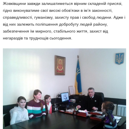
Жовківщини завжди залишатиметься вірним складеній присязі,
гідно виконуватиме свої високі обов’язки в ім’я законності,
справедливості, гуманізму, захисту прав і свобод людини. Адже і
від них залежить поліпшення добробуту людей району,
забезпечення їм мирного, стабільного життя, захист від
негараздів та труднощів сьогодення.