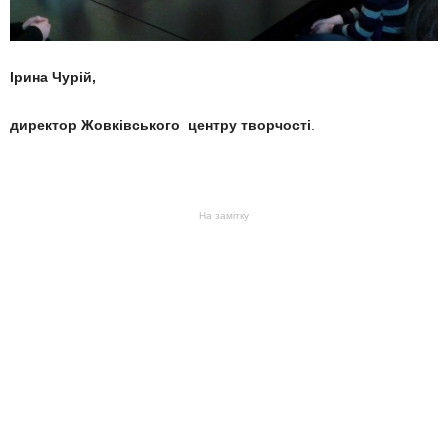
Ірина Чурій,
директор Жовківського
центру творчості
.
На замітку