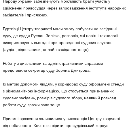
Народу України забезпечують можливість брати участь у
здійсненні правосуддя через запровадження інститутів народних
засідателів і присяжних.
Гуртківці Центру творчості мали змогу побувати на засіданні
суду, де суддя Руслан Зеліско, розповів, які новітні технології
використовують сьогодні при проведенні судових слухань
(аудіо-, відеозаписи, онлайн засідання тощо).
Роботу з цивільними та адміністративними справами
представила секретар суду Зоряна Дмитроца.
Із метою допомоги людям, у коридорах суду оформлені стенди
з різноманітною інформацією, що стосується призначених
судових засідань, розмірів судового збору, наявний розклад
роботи суду, зразки заяв тощо.
Приємні враження залишилися у вихованців Центру творчості
від побаченого. Хочеться вірити, що суддівський корпус