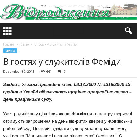
Головна
Свято
В гостях у служителів Феміди
СВЯТО
В гостях у служителів Феміди
December 30, 2013
661
0
Згідно з Указом Президента від 08.12.2000 № 1318/2000 15
грудня в Україні відзначають щорічне професійне свято –
День працівників суду.
Уже традиційно у ці дні вихованці Жовківського центру творчості
отримують запрошення на день відкритих дверей у Жовківський
районний суд. Цьогоріч відвідати судову установу мали змогу
учні гуртка “Машинопис і основи діловодства” (керівник І. С.