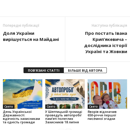
Попередні публікації
Наступна публікація
Доля України
Про постать Івана
вирішується на Майдані
Крип’якевича –
дослідника історії
Україні та Жовкви
ПОВ'ЯЗАНІ СТАТТІ
БІЛЬШЕ ВІД АВТОРА
Свято
Свято
Свято
День Української
У Шептицькій громаді
Яворів відзначив
Державності:
проведуть автопробіг
650‑річчя першої
вдячність захисникам
пам’яті полеглих
писемної згадки
та єдність громади
Захисників 18 липня