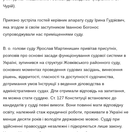
Чурій).
Приязно зустріла гостей керівник апарату суду Ірина Гудзієвич,
яка згодом зі своїм заступником Іванною Богонос
супроводжували нас приміщеннями суду.
В. о. голови суду Ярослав Мартинишин привітав присутніх,
розповів про основні засади функціонування судової системи в
Україні, зупинився на структурі Жовківського районного суду,
основних моментах проведення судових засідань, винесення
рішень, відкритості, гласності та доступності судочинства,
дотримання умов Інструкції з ведення діловодства в
адміністративних судах. Діти отримали відповідь на запитання,
як можна стати суддею. Ст. 127 Конституції встановлює до
кандидатів у судді певні вимоги. Вони повинні мати відповідну
освіту, належний стаж юридичної роботи, проживати в Україні не
менше десяти років і володіти державною мовою. Судді при
здійсненні правосуддя незалежні і підкоряються лише закону.