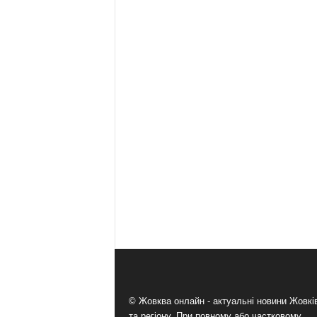
© Жовква онлайн - актуальні новини Жовк
та регіону. При повному або частковому