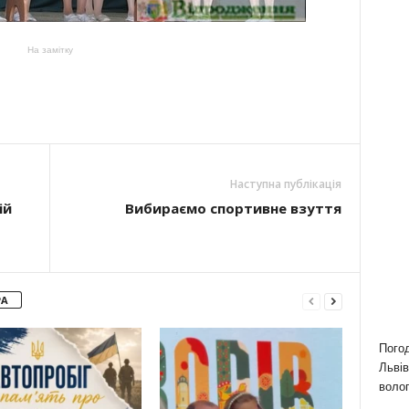
На замітку
Наступна публікація
ій
Вибираємо спортивне взуття
РА
Пого
Львів
волог