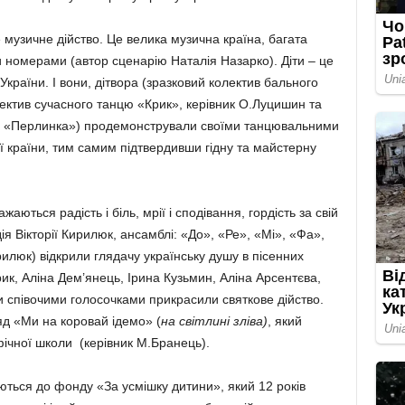
музичне дійство. Це велика музична країна, багата
номерами (автор сценарію Наталія Назарко). Діти – це
України. І вони, дітвора (зразковий колектив бального
ектив сучасного танцю «Крик», керівник О.Луцишин та
ю «Перлинка») продемонстрували своїми танцювальними
країни, тим самим підтвердивши гідну та майстерну
аються радість і біль, мрії і сподівання, гордість за свій
я Вікторії Кирилюк, ансамблі: «До», «Ре», «Мі», «Фа»,
рилюк) відкрили глядачу українську душу в пісенних
ик, Аліна Дем’янець, Ірина Кузьмин, Аліна Арсентєва,
и співочими голосочками прикрасили святкове дійство.
д «Ми на коровай ідемо» (
на світлині зліва)
, який
ічної школи (керівник М.Бранець).
ються до фонду «За усмішку дитини», який 12 років