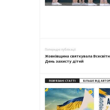
Попередні публікації
Жовківщина святкувала Всесвітн
День захисту дітей
ПОВ'ЯЗАНІ СТАТТІ
БІЛЬШЕ ВІД АВТО