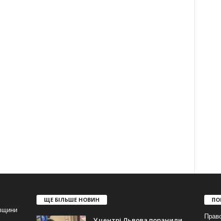
ЩЕ БІЛЬШЕ НОВИН
ПО
івщини
Прав
У центрі Львова поранили