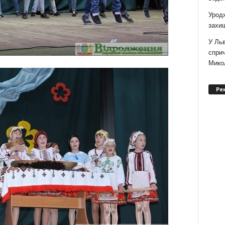
Уродж
захи
У Льв
сприч
Мико
Ре