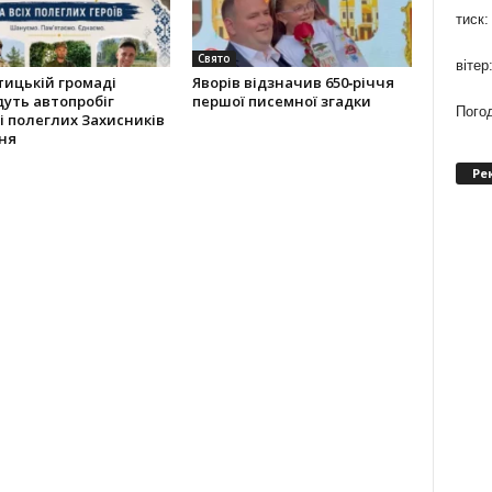
тиск:
Свято
вітер
ицькій громаді
Яворів відзначив 650‑річчя
уть автопробіг
першої писемної згадки
Погод
і полеглих Захисників
ня
Ре