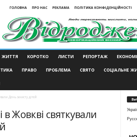
ГОЛОВНА
ПРО НАС
РЕКЛАМА
ПОЛІТИКА КОНФІДЕНЦІЙНОСТІ
ЖИТТЯ
КОРОТКО
ЛИСТИ
РЕПОРТАЖ
ЕКОНОМІ
ІТИКА
ПРАВО
ПРОБЛЕМА
СВЯТО
СОЦІАЛЬНЕ Ж
И
ували День захисту дітей
Ви
Украї
 в Жовкві святкували
Русс
ей