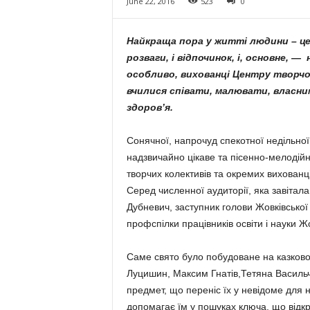
June 22, 2016
523
0
Найкраща пора у житті людини – це 
розваги, і відпочинок, і, основне, —
особливо, вихованці Центру творчост
вчилися співати, малювати, власн
здоров’я.
Сонячної, напрочуд спекотної недільно
надзвичайно цікаве та пісенно-мелодійн
творчих колективів та окремих вихованці
Серед численної аудиторії, яка завітала
Дубневич, заступник голови Жовківсько
профспілки працівників освіти і науки Жо
Саме свято було побудоване на казковому
Луцишин, Максим Гнатів,Тетяна Васильчу
предмет, що переніс їх у невідоме для н
допомагає їм у пошуках ключа, що відкри