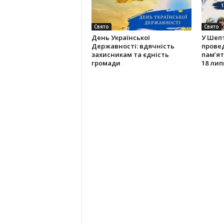
Свято
Свято
День Української
У Шепт
Державності: вдячність
провед
захисникам та єдність
пам’ят
громади
18 лип