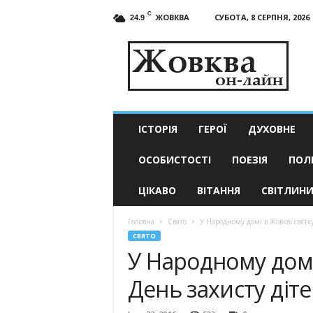
C
ЖОВКВА
СУБОТА, 8 СЕРПНЯ, 2026
24.9
Жовква
он-
лайн
–
актуальні
новини
ІСТОРІЯ
ГЕРОЇ
ДУХОВНЕ
ОСОБИСТОСТІ
ПОЕЗІЯ
ПОЛ
ЦІКАВО
ВІТАННЯ
СВІТЛИН
Головна
Свято
У Народному домі в Жовкві святк
СВЯТО
У Народному домі
День захисту діт