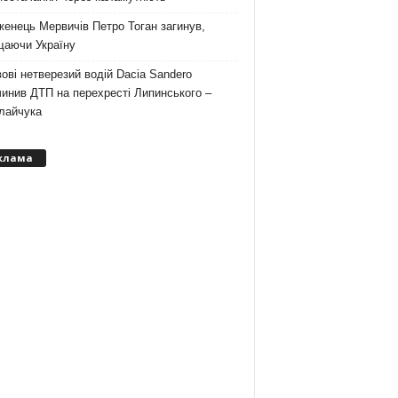
енець Мервичів Петро Тоган загинув,
щаючи Україну
ові нетверезий водій Dacia Sandero
инив ДТП на перехресті Липинського –
лайчука
клама