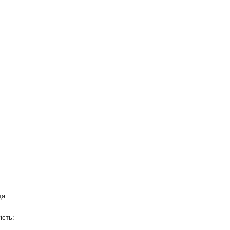
да
ість: