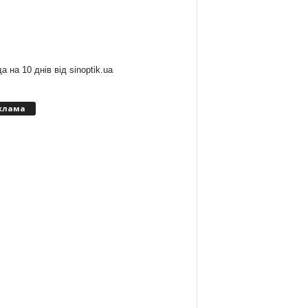
:
а на 10 днів від
sinoptik.ua
клама