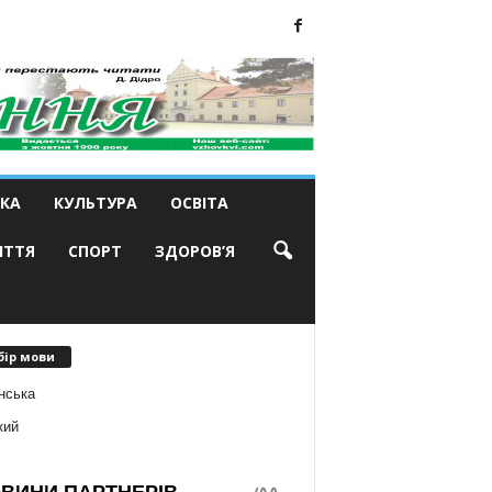
КА
КУЛЬТУРА
ОСВІТА
ИТТЯ
СПОРТ
ЗДОРОВ’Я
бір мови
нська
кий