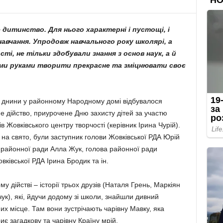
дитинство. Для нього характерні і пустощі, і
 навчання. Упродовж навчального року школярі, а
і, не тільки здобували знання з основ наук, а й
ими руками творити прекрасне та зміцнювати своє
ї днини у районному Народному домі відбувалося
е дійство, приурочене Дню захисту дітей за участю
в Жовківського центру творчості (керівник Ірина Чурій).
 на свято, були заступник голови Жовківської РДА Юрій
ї районної ради Алла Жук, голова районної ради
вківської РДА Ірина Бродик та ін.
 дійстві – історії трьох друзів (Наталя Грень, Маркіян
к), які, йдучи додому зі школи, знайшли дивний
их місце. Там вони зустрічають чарівну Мавку, яка
є загадкову та чарівну Країну мрій.