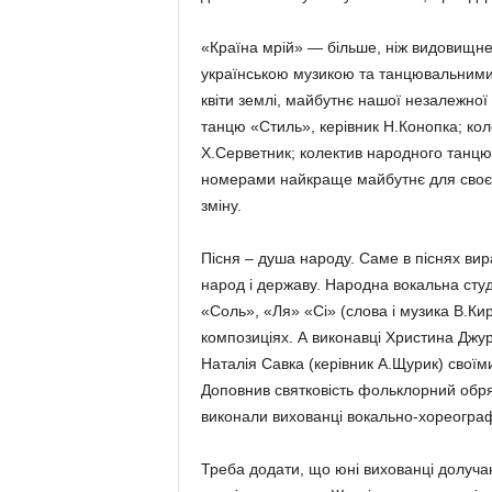
«Країна мрій» — більше, ніж видовищне 
українською музикою та танцювальними 
квіти землі, майбутнє нашої незалежної 
танцю «Стиль», керівник Н.Конопка; кол
Х.Серветник; колектив народного танц
номерами найкраще майбутнє для своєї 
зміну.
Пісня – душа народу. Саме в піснях вираж
народ і державу. Народна вокальна студі
«Соль», «Ля» «Сі» (слова і музика В.Ки
композиціях. А виконавці Христина Джур
Наталія Савка (керівник А.Щурик) своїм
Доповнив святковість фольклорний обря
виконали вихованці вокально-хореограф
Треба додати, що юні вихованці долуча