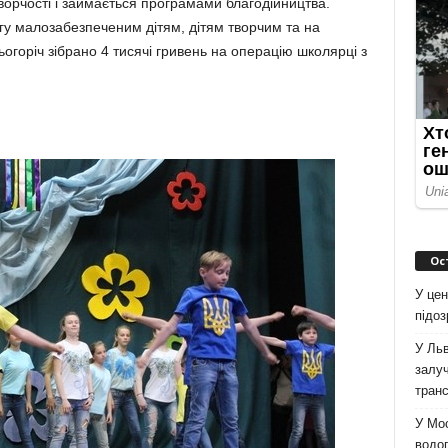
ворчості і займається програмами благодійництва.
гу малозабезпеченим дітям, дітям творчим та на
Цьогоріч зібрано 4 тисячі гривень на операцію школярці з
Ос
У цен
підо
У Льв
залуч
тран
У Мо
водоп