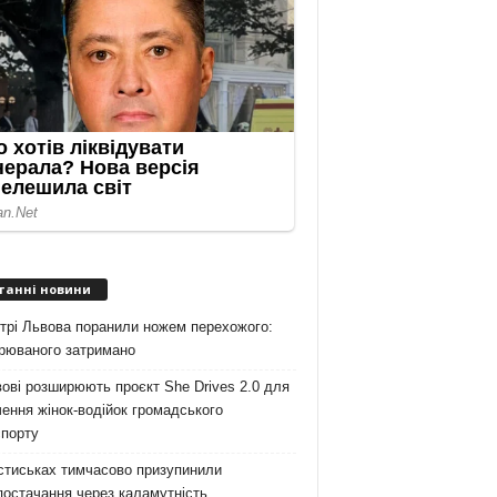
танні новини
трі Львова поранили ножем перехожого:
зрюваного затримано
ові розширюють проєкт She Drives 2.0 для
ення жінок-водійок громадського
спорту
стиськах тимчасово призупинили
остачання через каламутність