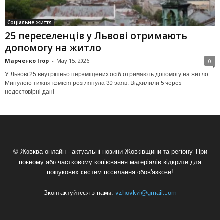
Соціальне життя
25 переселенців у Львові отримають
допомогу на житло
Марченко Ігор
-
May 15, 2026
0
У Львові 25 внутрішньо переміщених осіб отримають допомогу на житло.
Минулого тижня комісія розглянула 30 заяв. Відхилили 5 через
недостовірні дані.
© Жовква онлайн - актуальні новини Жовківщини та регіону. При
повному або частковому копіювання матеріалів відкрите для
пошукових систем посилання обов'язкове!
Зконтактуйтеся з нами:
vzhovkvi@gmail.com