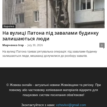
Коротко
На вулиці Патона під завалами будинку
залишаються люди
Марченко Ігор
-
July 30, 2026
0
На вулиці Патона триває рятувальна операція: під завалами будинку
залишаються люди, мешканці долучилися до розбору завалів.
© Жовква онлайн - актуальні новини Жовківщини та регіону. При
повному або частковому копіювання матеріалів відкрите для
пошукових систем посилання обов'язкове!
Зконтактуйтеся з нами:
vzhovkvi@gmail.com