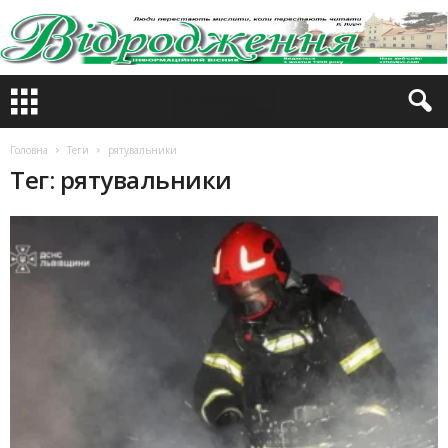
Головна
Теги
рятувальники
Тег: рятувальники