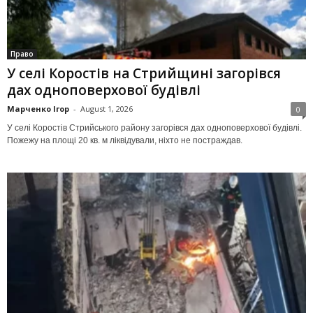
Право
У селі Коростів на Стрийщині загорівся
дах одноповерхової будівлі
Марченко Ігор
-
August 1, 2026
0
У селі Коростів Стрийського району загорівся дах одноповерхової будівлі.
Пожежу на площі 20 кв. м ліквідували, ніхто не постраждав.