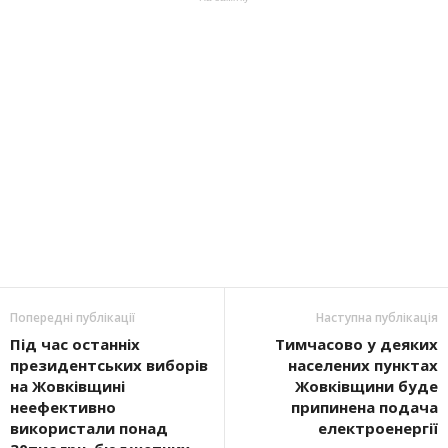
Попередні публікації
Наступна публікація
Під час останніх
Тимчасово у деяких
президентських виборів
населених пунктах
на Жовківщині
Жовківщини буде
неефективно
припинена подача
використали понад
електроенергії