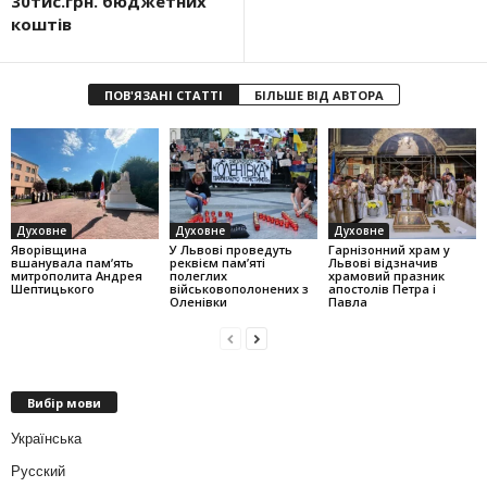
30тис.грн. бюджетних
коштів
ПОВ'ЯЗАНІ СТАТТІ
БІЛЬШЕ ВІД АВТОРА
Духовне
Духовне
Духовне
Яворівщина
У Львові проведуть
Гарнізонний храм у
вшанувала памʼять
реквієм пам’яті
Львові відзначив
митрополита Андрея
полеглих
храмовий празник
Шептицького
військовополонених з
апостолів Петра і
Оленівки
Павла
Вибір мови
Українська
Русский