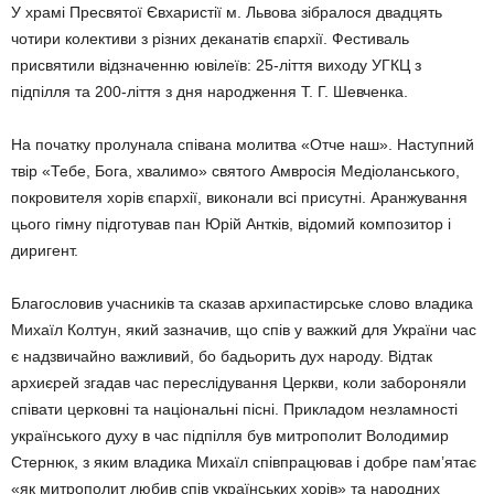
У храмі Пресвятої Євхаристії м. Львова зібралося двадцять
чотири колективи з різних деканатів єпархії. Фестиваль
присвятили відзначенню ювілеїв: 25-ліття виходу УГКЦ з
підпілля та 200-ліття з дня народження Т. Г. Шевченка.
На початку пролунала співана молитва «Отче наш». Наступний
твір «Тебе, Бога, хвалимо» святого Амвросія Медіоланського,
покровителя хорів єпархії, виконали всі присутні. Аранжування
цього гімну підготував пан Юрій Антків, відомий композитор і
диригент.
Благословив учасників та сказав архипастирське слово владика
Михаїл Колтун, який зазначив, що спів у важкий для України час
є надзвичайно важливий, бо бадьорить дух народу. Відтак
архиєрей згадав час переслідування Церкви, коли забороняли
співати церковні та національні пісні. Прикладом незламності
українського духу в час підпілля був митрополит Володимир
Стернюк, з яким владика Михаїл співпрацював і добре пам’ятає
«як митрополит любив спів українських хорів» та народних