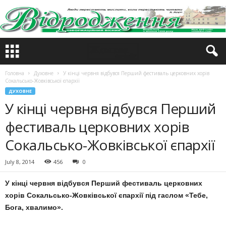
Головна
Духовне
У кінці червня відбувся Перший фестиваль церковних хорів
Сокальсько-Жовківської єпархії
ДУХОВНЕ
У кінці червня відбувся Перший
фестиваль церковних хорів
Сокальсько-Жовківської єпархії
July 8, 2014
456
0
У к
інці
червня відбувся Перший фестиваль церковних
хорів Сокальсько-Жовківської єпархії під гаслом «Тебе,
Бога, хвалимо».