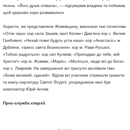
пісень. «Його душа співала», — підсумував владика та побажав,
щоб церковні хори розвивалися.
Хористи, які представляли Жовківщину, виконали такі піснеспіви:
«Отче наш» хор села Зашків; кант Косми і Дам’яна хор с. Великі
Грибовичі; «Нехай повні будуть уста наші» хор «Анастасіс» м.
Дубляни; «Ірмос свята Вознесіння» хор м. Рави-Руської;
«Тобою радується» хор смт Куликів; «Припадаю до тебе, мій
Христе!» хор м. Жовкви; «Маріє», «Моліться, люди всі до Бога»
хор с. Лавриків. На завершення всі присутні заспівали гімн
«Боже великий, єдиний». Відтак всі учасники отримали грамоти
та книгу-партитуру Святої Літургії, упорядником якої був
композитор Юрій Антків.
Прес-служба єпархії.
На замітку