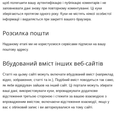
щоб полегшити вашу аутентифікацію і публікацію коментарів і не
заповнювати дані знову при повторному коментуванні. Ці куки
зберігаються протягом одного року. Куки не містять ніякої особистої
інформації і видаляється при закритті вашого браузера.
Розсилка пошти
Наданому етапі ми не користуємося сервісами підписки на вашу
поштову адресу.
Вбудований вміст інших веб-сайтів
Статті на цьому сайті можуть включати вбудований вміст (наприклад
відео, зображення, статті та ін.), Подібний вміст поводиться так само,
як якби відвідувач зайшов на інший сайт. Ці портали можуть збирати
ваші дані, використовувати куки, впроваджувати додаткове
відстеження третьою стороною і стежити за вашою взаємодією з
впровадженим вмістом, включаючи відстеження взаємодії, якщо у
вас є обліковий запис і ви авторизувалися на тому сайті.