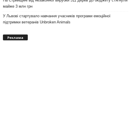
На Стрийщині від незаконної вирубки 311 дерев до бюджету стягнули
майже 3 млн грн
У Львові стартувало навчання учасників програми емоційної
підтримки ветеранів Unbroken Animals
Реклама