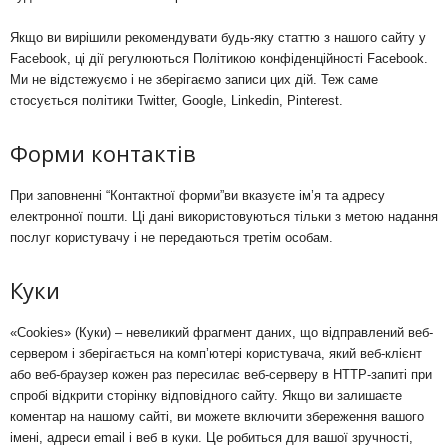
Якщо ви вирішили рекомендувати будь-яку статтю з нашого сайту у
Facebook, ці дії регулюються Політикою конфіденційності Facebook.
Ми не відстежуємо і не зберігаємо записи цих дій. Теж саме
стосується політики Twitter, Google, Linkedin, Pinterest.
Форми контактів
При заповненні “Контактної форми”ви вказуєте ім’я та адресу
електронної пошти. Ці дані використовуються тільки з метою надання
послуг користувачу і не передаються третім особам.
Куки
«Cookies» (Куки) – невеликий фрагмент даних, що відправлений веб-
сервером і зберігається на комп’ютері користувача, який веб-клієнт
або веб-браузер кожен раз пересилає веб-серверу в HTTP-запиті при
спробі відкрити сторінку відповідного сайту. Якщо ви залишаєте
коментар на нашому сайті, ви можете включити збереження вашого
імені, адреси email і веб в куки. Це робиться для вашої зручності,