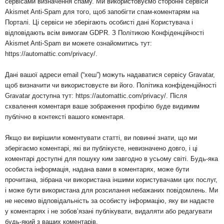
сервісами визначення спаму. Ми використовуємо сторонні сервіси
Akismet Anti-Spam для того, щоб запобігти спам-коментарям на
Порталі. Ці сервіси не зберігають особисті дані Користувача і
відповідають всім вимогам GDPR. З Політикою Конфіденційності
Akismet Anti-Spam ви можете ознайомитись тут:
https://automattic.com/privacy/.
Дані вашої адреси email (“хеш”) можуть надаватися сервісу Gravatar,
щоб визначити чи використовуєте ви його. Політика конфіденційності
Gravatar доступна тут: https://automattic.com/privacy/. Після
схвалення коментаря ваше зображення профілю буде видимим
публічно в контексті вашого коментаря.
Якщо ви вирішили коментувати статті, ви повинні знати, що ми
зберігаємо коментарі, які ви публікуєте, невизначено довго, і ці
коментарі доступні для пошуку ким завгодно в усьому світі. Будь-яка
особиста інформація, надана вами в коментарях, може бути
прочитана, зібрана чи використана іншими користувачами цих послуг,
і може бути використана для розсилання небажаних повідомлень. Ми
не несемо відповідальність за особисту інформацію, яку ви надаєте
у коментарях і не зобов’язані публікувати, видаляти або редагувати
будь-який з ваших коментарів.