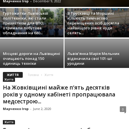
Марченко Ігор
-
December 9, 2022
Гуртожитки Львівської
В Трускавці та Моршині
політехніки, які стали
кількість тимчасово
прихистком для ВПО,
переміщених осіб досягла
отримали побутове
найвищого рівня: куди
обладнання на 680...
селять...
Місцеві дороги на Львівщині
Львів’янка Марія Мельник
очищають понад 150
відзначила свої 101-ші
одиниць техніки
уродини
ЖИТТЯ
Головна
Життя
Життя
На Жовківщині майже п’ять десятків
років у одному кабінеті пропрацювала
медсестрою...
Марченко Ігор
-
June 2, 2020
0
Життя