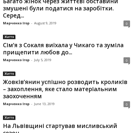
Багато жінок через життєві обставини
змушені були податися на заробітки.
Серед...
Марченко Ігор
-
August 9, 2019
0
Життя
Сім’я з Сокаля виїхала у Чикаго та зуміла
прищепити любов до...
Марченко Ігор
-
July 5, 2019
0
Життя
Жовків’янин успішно розводить кроликів
– захоплення, яке стало матеріальним
заохоченням
Марченко Ігор
-
June 13, 2019
0
Життя
На Львівщині стартував мисливський