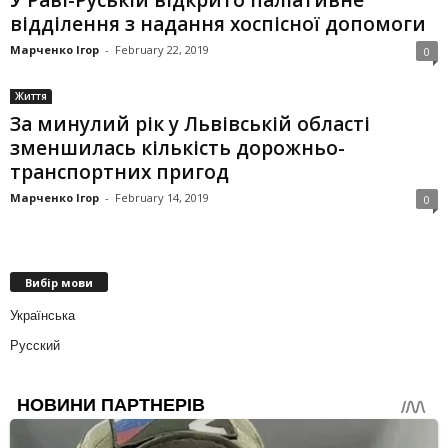
У Раві-Руській відкрито паліативне
відділення з надання хоспісної допомоги
Марченко Ігор
-
February 22, 2019
0
Життя
За минулий рік у Львівській області
зменшилась кількість дорожньо-
транспортних пригод
Марченко Ігор
-
February 14, 2019
0
Вибір мови
Українська
Русский