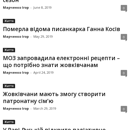
сезон
Марченко Ігор
-
June 8, 2019
0
Життя
Померла відома писанкарка Ганна Косів
Марченко Ігор
-
May 29, 2019
0
Життя
МОЗ запровадила електронні рецепти –
що потрібно знати жовківчанам
Марченко Ігор
-
April 24, 2019
0
Життя
Жовківчани мають змогу створити
патронатну сім’ю
Марченко Ігор
-
March 29, 2019
0
Життя