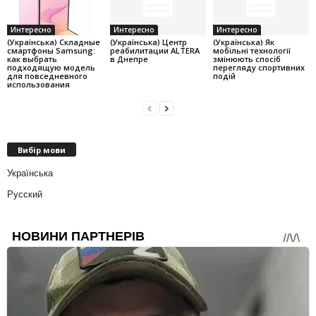
Интересно
Интересно
Интересно
(Українська) Складные
(Українська) Центр
(Українська) Як
смартфоны Samsung:
реабилитации ALTERA
мобільні технології
как выбрать
в Днепре
змінюють спосіб
подходящую модель
перегляду спортивних
для повседневного
подій
использования
Вибір мови
Українська
Русский