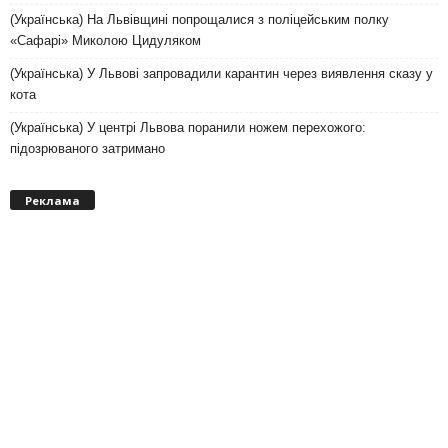
(Українська) На Львівщині попрощалися з поліцейським полку
«Сафарі» Миколою Цидуляком
(Українська) У Львові запровадили карантин через виявлення сказу у
кота
(Українська) У центрі Львова поранили ножем перехожого:
підозрюваного затримано
Реклама