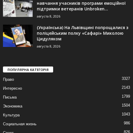
навчання учасників програми емоційної
підтримки ветеранів Unbroken...
августа 8, 2026
(Українська) На Львівщині попрощалися з
поліцейським полку «Сафарі» Миколою
Цидуляком
августа 8, 2026
ПОПУЛЯРНА КАТЕГОРІЯ
3327
Право
2143
Интересно
1799
Письма
1504
Экономика
1043
Культура
986
Социальная жизнь
826
Спорт