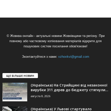
© Жовква онлайн - актуальні новини Жовківщини та регіону. При
повному або частковому копіювання матеріалів відкрите для
пошукових систем посилання обов'язкове!
Зконтактуйтеся з нами:
vzhovkvi@gmail.com
ЩЕ БІЛЬШЕ НОВИН
(Українська) На Стрийщині від незаконної
вирубки 311 дерев до бюджету стягнули...
августа 8, 2026
(Українська) У Львові стартувало