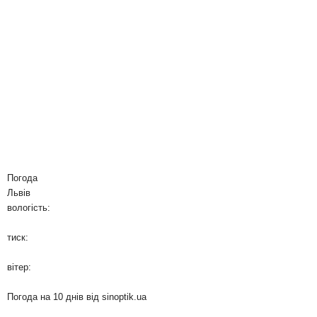
Погода
Львів
вологість:
тиск:
вітер:
Погода на 10 днів від
sinoptik.ua