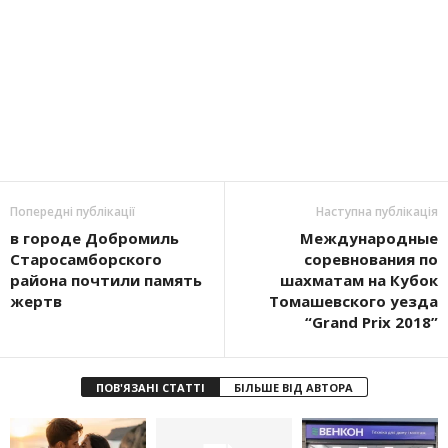
Попередні публікації
Наступна публікація
в городе Добромиль
Международные
Старосамборского
соревнования по
района почтили память
шахматам на Кубок
жертв
Томашевского уезда
“Grand Prix 2018”
ПОВ'ЯЗАНІ СТАТТІ
БІЛЬШЕ ВІД АВТОРА