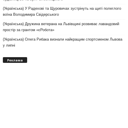
(Українська) У Радехові та Щуровичах зустрінуть на щиті полеглого
воїна Володимира Свідерського
(Українська) Дружина ветерана на Львівщині розвиває лавандовий
простір за грантом «єРобота»
(Українська) Олега Рибака визнали найкращим спортсменом Львова
у липні
Реклама