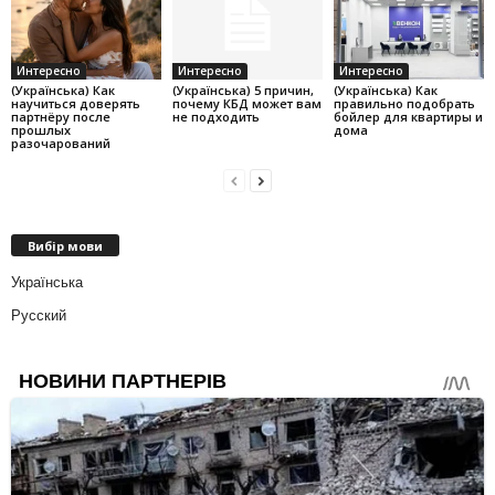
Интересно
Интересно
Интересно
(Українська) Как
(Українська) 5 причин,
(Українська) Как
научиться доверять
почему КБД может вам
правильно подобрать
партнёру после
не подходить
бойлер для квартиры и
прошлых
дома
разочарований
Вибір мови
Українська
Русский