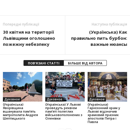
Попередні публікації
Наступна публікація
30 квітня на території
(Українська) Как
Львівщини оголошено
правильно пить бурбон:
пожежну небезпеку
важные нюансы
ПОВ'ЯЗАНІ СТАТТІ
БІЛЬШЕ ВІД АВТОРА
Духовное
Духовное
Духовное
(Українська)
(Українська) У Львові
(Українська)
Яворівщина
проведуть реквієм
Гарнізонний храм у
вшанувала памʼять
пам’яті полеглих
Львові відзначив
митрополита Андрея
військовополонених з
храмовий празник
Шептицького
Оленівки
апостолів Петра і
Павла