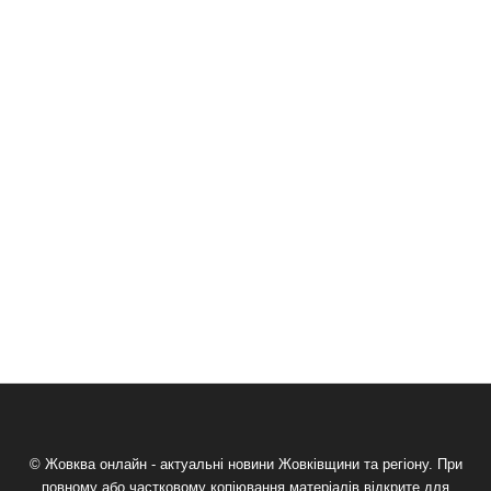
© Жовква онлайн - актуальні новини Жовківщини та регіону. При
повному або частковому копіювання матеріалів відкрите для