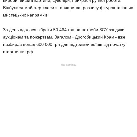
вироби: вишиті картини, сувеніри, прикраси ручної роботи.
Відбулися майстер-класи з гончарства, розпису фігурок та інших
мистецьких напрямків.
За день вдалося зібрати 50 464 грн на потреби ЗСУ завдяки
аукціонам та пожертвам. Загалом «Дрогобицький Крам» вже
назбирав понад 600 000 грн для підтримки воїнів від початку
вторгнення рф.
На замітку