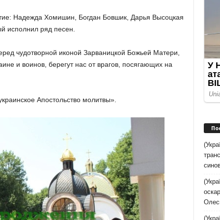
тие: Надежда Хомишин, Богдан Бовшик, Дарья Высоцкая
ый исполнил ряд песен.
еред чудотворной иконой Зарваницкой Божьей Матери,
аине и воинов, берегут нас от врагов, посягающих на
украинское Апостольство молитвы».
По
(Укра
транс
синов
(Укра
оскар
Олес
(Укра