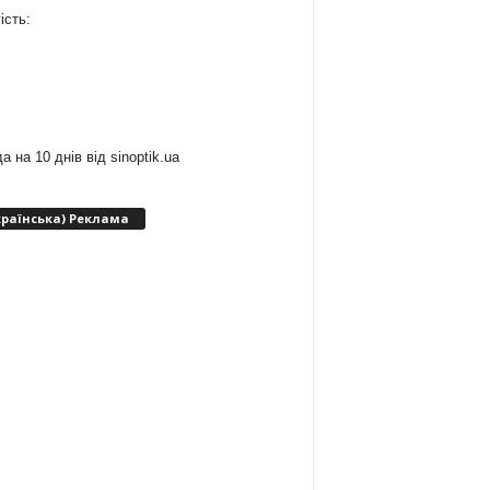
ість:
:
а на 10 днів від
sinoptik.ua
країнська) Реклама