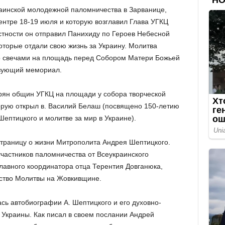
аинской молодежной паломничества в Зарванице,
нтре 18-19 июля и которую возглавил Глава УГКЦ
тности он отправил Панихиду по Героев Небесной
которые отдали свою жизнь за Украину. Молитва
со свечами на площадь перед Собором Матери Божьей
твующий мемориал.
ян общин УГКЦ на площади у собора творческой
орую открыл в. Василий Белаш (посвящено 150-летию
ептицкого и молитве за мир в Украине).
траницу о жизни Митрополита Андрея Шептицкого.
частников паломничества от Всеукраинского
главного координатора отца Терентия Довганюка,
ьство Молитвы на Жовкивщине.
сь автобиографии А. Шептицкого и его духовно-
 Украины. Как писал в своем послании Андрей