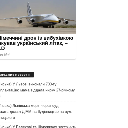
следние новости
їнська) У Львові виконали 700-ту
плантацію: мама віддала нирку 27-річному
і
їнська) Львівська мерія через суд
жить дозвіл ДІАМ на будівництво на вул.
ницького
їнська) У Радехові та Щуровичах зустрінуть