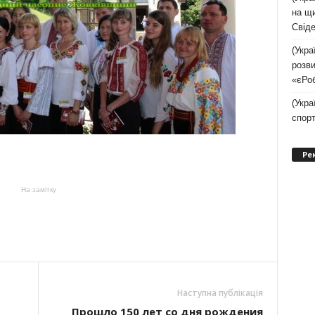
на щи
Свіде
(Укра
розви
«єРо
(Укра
спор
Ре
На замітку
Наступна публікація
Прошло 150 лет со дня рождения