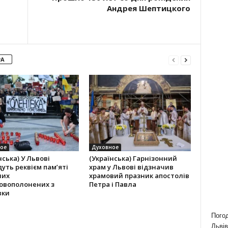
Андрея Шептицкого
РА
ое
Духовное
нська) У Львові
(Українська) Гарнізонний
уть реквієм пам’яті
храм у Львові відзначив
лих
храмовий празник апостолів
ковополонених з
Петра і Павла
вки
Пого
Львів