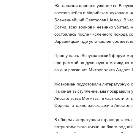
Жовковчани приняли участие во Всеукр
состоявшейся в Марийском духовном це
Блаженнейший Святослав Шевчук. В час
Сотни, всех воинов и невинно убитых, 
состоялась после численного похода 
Зарваницкой, где установлен соответс
Прощу начал Всеукраинский форум мир
программой на духовную тематику, кот
со дня рождения Митрополита Андрея Ш
Жовковчан подготовили литературную с
Начиная выступление, мы поздравили у
Апостольства Молитвы, в частности от 
Ордена, а также рассказали о Апостол
В общем литературная страница касала
патриотического жизни на благо родной