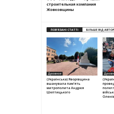
строительная компания
Жовковщины
ПОВ'ЯЗАНІ СТАТТІ
БІЛЬШЕ ВІД АВТО
Духовное
Духовн
(Українська) Яворівщина
(Украї
вшанувала памʼять
провед
митрополита Андрея
полег
Шептицького
війсь
Олені