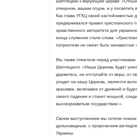
Шептицкий к верующим церкви: «Отнын
опекуном, вашим отцом, и у посвятить в
Как глава УГКЦ своей настойчивостью 
придерживался правил христианского па
нравственного авторитета для украинско
конца служения стали слова: «Христиан
патриотизм не смеет быть ненавистью »
Мы также отметили перед участниками 
Шептицкого: «Наша Церковь будет уни
держитесь, не отступайте от веры, от 
упадет на нашу Церковь, является вол
красивее, величавее от древней и буде
своего падения и станет мощной, соеди
высокоразвитым государствам ».
Своим выступлением мы хотели показа
дальновидным, с пророческим взглядо
Украины.