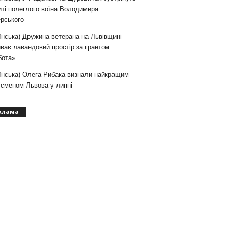
ті полеглого воїна Володимира
рського
їнська) Дружина ветерана на Львівщині
ває лавандовий простір за грантом
бота»
їнська) Олега Рибака визнали найкращим
тсменом Львова у липні
клама