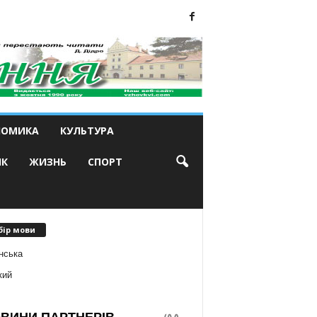
НОМИКА
КУЛЬТУРА
ИК
ЖИЗНЬ
СПОРТ
бір мови
нська
кий