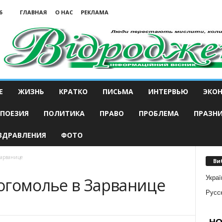
6
ГЛАВНАЯ
О НАС
РЕКЛАМА
Е
ЖИЗНЬ
КРАТКО
ПИСЬМА
ИНТЕРВЬЮ
ЭКО
ПОЕЗИЯ
ПОЛИТИКА
ПРАВО
ПРОБЛЕМА
ПРАЗН
ЗДРАВЛЕНИЯ
ФОТО
Зарванице
Ви
Украї
огомолье в Зарванице
Русс