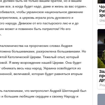
е должен быть не только вашим братом, но и вашим
ам все, а когда будет надо, даже и жизнь за вас отдам».
добивался, чтобы украинское национальное движение
триотизма, а церковь играла роль духовного и
го народа. Девизом от его пастырского лис-и и до
ин может и повиинен быть патриотом! Но его
.
паломничества на пророческих словах Андрея
чтожена большевиками, разгромлена большевиками. Но
святой Католической Церкви. Тяжелый опыт, который
новой. Я вижу возрождение нашей Церкви. Она будет
т обнимать весь наш народ. Украина освободится из
ненной, величавой, которая будет равняться вторым
ть паломникам, что митрополит Андрей Шептицкий был
м и большим любящим сердцем к своему Народу и