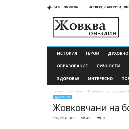
C
ЖОВКВА
ЧЕТВЕРГ, 6 АВГУСТА, 202
34.6
Жовква
онлайн
—
актуальные
новости
ИСТОРИЯ
ГЕРОИ
ДУХОВНО
ОБРАЗОВАНИЕ
ЛИЧНОСТИ
ЗДОРОВЬЕ
ИНТЕРЕСНО
ПО
Головна
Духовное
Жовковчани на богомолье в 
ДУХОВНОЕ
Жовковчани на б
августа 6, 2015
428
0