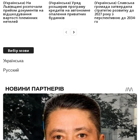
(Українська) На
(Українська) Уряд
(Українська) Славська
Львівщині розпочали
розширив програму
громада затвердила
прийом документів на
кредитів на автономне
стратегію розвитку до
відшкодування
опалення приватних
2027 року з
вартості племінних
будинків
перспективою до 2034-
нетелей
го
Вибір мови
Українська
Русский