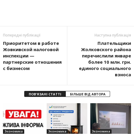
Попередні публікації
Наступна публікація
Приоритетом в работе
Плательщики
Жовкивской налоговой
Жолковского района
инспекции —
перечислили январе
партнерские отношения
более 10 млн. грн.
с бизнесом
единого социального
взноса
ПОВ'ЯЗАНІ СТАТТІ
БІЛЬШЕ ВІД АВТОРА
Экономика
Экономика
Экономика