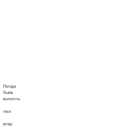
Погода
Львів
вологість:
тиск:
вітер: