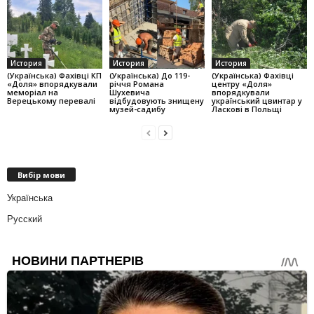
История
История
История
(Українська) Фахівці КП
(Українська) До 119-
(Українська) Фахівці
«Доля» впорядкували
річчя Романа
центру «Доля»
меморіал на
Шухевича
впорядкували
Верецькому перевалі
відбудовують знищену
український цвинтар у
музей-садибу
Ласкові в Польщі
Вибір мови
Українська
Русский