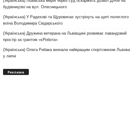
(Українська) Львівська мерія через суд оскаржить дозвіл ДІАМ на
будівництво на вул. Олесницького
(Українська) У Радехові та Щуровичах зустрінуть на щиті полеглого
воїна Володимира Свідерського
(Українська) Дружина ветерана на Львівщині розвиває лавандовий
простір за грантом «єРобота»
(Українська) Олега Рибака визнали найкращим спортсменом Львова
у липні
Реклама