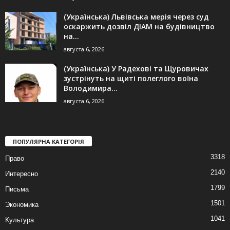
(Українська) Львівська мерія через суд
оскаржить дозвіл ДІАМ на будівництво
на...
августа 6, 2026
(Українська) У Радехові та Щуровичах
зустрінуть на щиті полеглого воїна
Володимира...
августа 6, 2026
ПОПУЛЯРНА КАТЕГОРІЯ
3318
Право
2140
Интересно
1799
Письма
1501
Экономика
1041
Культура