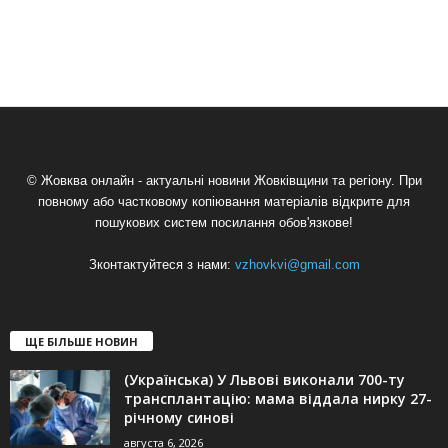
© Жовква онлайн - актуальні новини Жовківщини та регіону. При
повному або частковому копіювання матеріалів відкрите для
пошукових систем посилання обов'язкове!
Зконтактуйтеся з нами:
vzhovkvi@gmail.com
ЩЕ БІЛЬШЕ НОВИН
(Українська) У Львові виконали 700-ту
трансплантацію: мама віддала нирку 27-
річному синові
августа 6, 2026