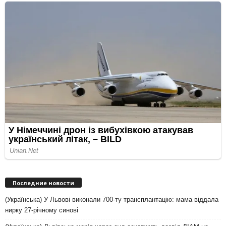
Последние новости
(Українська) У Львові виконали 700-ту трансплантацію: мама віддала
нирку 27-річному синові