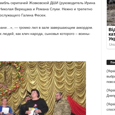
самбль скрипачей Жовковской ДШИ (руководитель Ирина
е Николая Верещака и Романа Слуки. Нежно и трепетно
нослужащего Галина Фесюк.
храни…», — громко лил в зале завершающим аккордом.
 людей, как клич народа, сыновья которого – воины-
По
(Укр
выбр
повс
(Укра
Днеп
(Укра
спосі