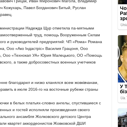
лавович Грицак, Иван Миронович Магола, Владимир
ч Кожухарь, Павел Богданович Битый, Руслан
Кравец.
дминистрации Надежда Щур отметила па-мятными
 самоотверженный труд, помощь Вооруженным Силам
ого и руководителей предприятий: ЧП «Рома» Романа
на, Ооо «Ако Індастріс» Василия Грацоня, Ооо
а, Ооо «Технокап УА» Юрия Малецького, ОО «Помощь
кого, а также добросовестных военных учетчиков
нне благодарил и низко кланялся всем жовківчанам,
править в июле 2016-го на восточные рубежи страны
очки в белых платьях-словно ангелы, спустившиеся с
оенных и гостей исполняли произведения своего
ального ансамбля Жолковского детского Центра
пали квартет аккордеонистов Жовковской ДШИ