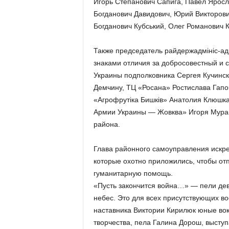
Игорь Степанович Сапига, Павел Ярос
Богданович Давидович, Юрий Викторови
Богданович Кубський, Олег Романович 
Также председатель райдержадмініс-а
знаками отличия за добросовестный и
Украины подполковника Сергея Кучинск
Демчину, ТЦ «Росана» Ростислава Гапо
«Агрофрутіка Бишків» Анатолия Клюшк
Армии Украины — Жовква» Игоря Муравс
района.
Глава районного самоуправления искре
которые охотно приложились, чтобы от
гуманитарную помощь.
«Пусть закончится война…» — пели дев
небес. Это для всех присутствующих в
наставника Виктории Кирилюк юные вок
творчества, пела Галина Дорош, высту