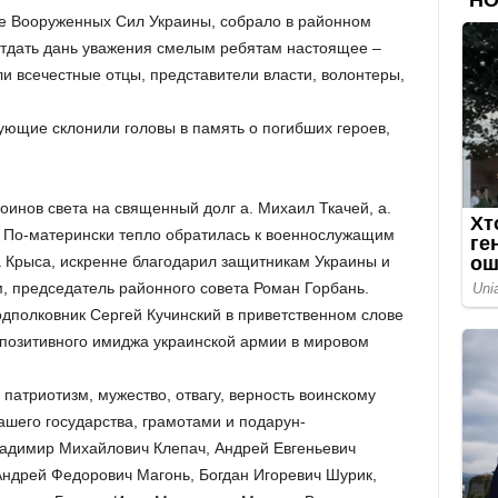
е Вооруженных Сил Украины, собрало в районном
тдать дань уважения смелым ребятам настоящее –
и всечестные отцы, представители власти, волонтеры,
ующие склонили головы в память о погибших героев,
инов света на священный долг а. Михаил Ткачей, а.
. По-матерински тепло обратилась к военнослужащим
 Крыса, искренне благодарил защитникам Украины и
м, председатель районного совета Роман Горбань.
дполковник Сергей Кучинский в приветственном слове
позитивного имиджа украинской армии в мировом
патриотизм, мужество, отвагу, верность воинскому
ашего государства, грамотами и подарун-
ладимир Михайлович Клепач, Андрей Евгеньевич
ндрей Федорович Магонь, Богдан Игоревич Шурик,