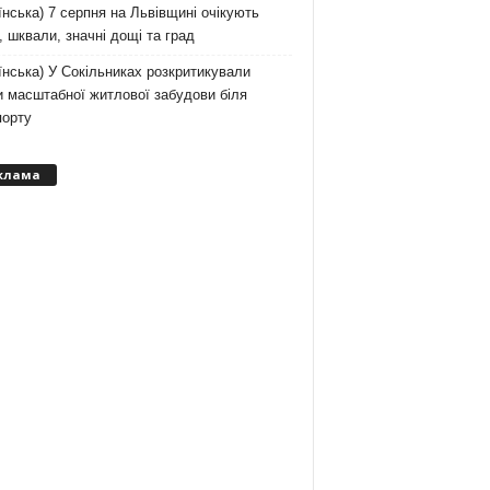
їнська) 7 серпня на Львівщині очікують
, шквали, значні дощі та град
їнська) У Сокільниках розкритикували
 масштабної житлової забудови біля
порту
клама