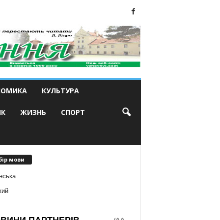
НОМИКА
КУЛЬТУРА
ИК
ЖИЗНЬ
СПОРТ
бір мови
нська
кий