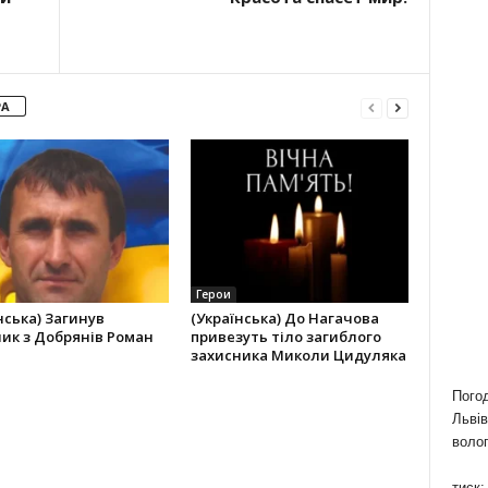
РА
Герои
нська) Загинув
(Українська) До Нагачова
ик з Добрянів Роман
привезуть тіло загиблого
захисника Миколи Цидуляка
Пого
Львів
волог
тиск: