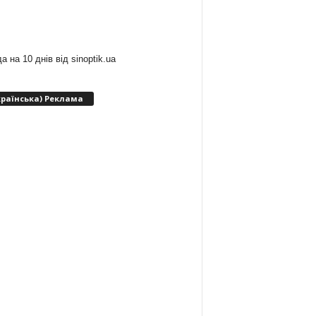
:
а на 10 днів від
sinoptik.ua
країнська) Реклама