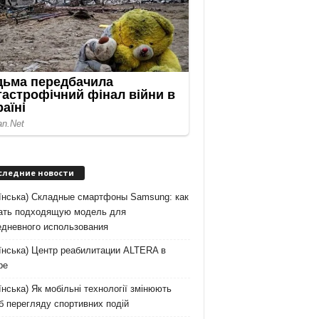
следние новости
аїнська) Складные смартфоны Samsung: как
ать подходящую модель для
едневного использования
їнська) Центр реабилитации ALTERA в
ре
їнська) Як мобільні технології змінюють
б перегляду спортивних подій