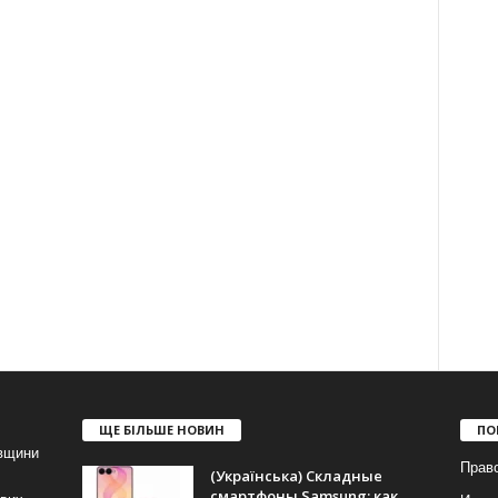
ЩЕ БІЛЬШЕ НОВИН
ПО
івщини
Прав
(Українська) Складные
смартфоны Samsung: как