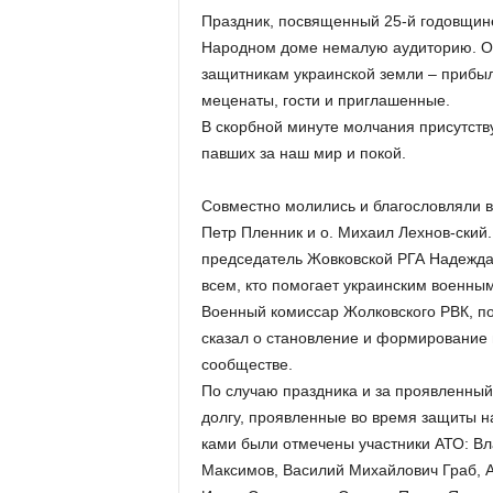
Праздник, посвященный 25-й годовщин
Народном доме немалую аудиторию. О
защитникам украинской земли – прибыл
меценаты, гости и приглашенные.
В скорбной минуте молчания присутств
павших за наш мир и покой.
Совместно молились и благословляли во
Петр Пленник и о. Михаил Лехнов-ский
председатель Жовковской РГА Надежда
всем, кто помогает украинским военны
Военный комиссар Жолковского РВК, по
сказал о становление и формирование 
сообществе.
По случаю праздника и за проявленный 
долгу, проявленные во время защиты н
ками были отмечены участники АТО: В
Максимов, Василий Михайлович Граб, А