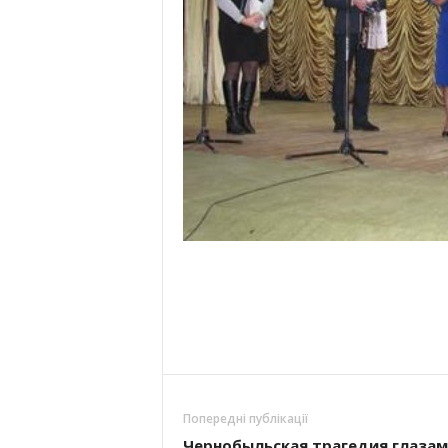
Попередні публікації
Чернобыльская трагедия глаза