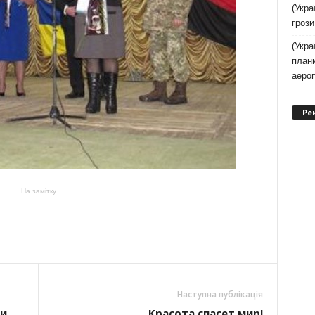
(Укра
грози
(Укра
плани
аеро
Ре
На замітку
Наступна публікація
ми
Красота спасет мир!