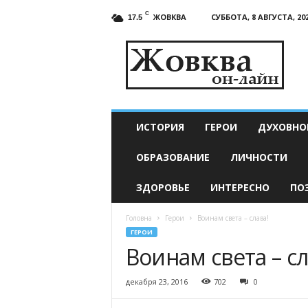
C
ЖОВКВА
СУББОТА, 8 АВГУСТА, 20
17.5
Жовква
онлайн
—
актуальные
новости
ИСТОРИЯ
ГЕРОИ
ДУХОВНО
ОБРАЗОВАНИЕ
ЛИЧНОСТИ
ЗДОРОВЬЕ
ИНТЕРЕСНО
ПО
Головна
Герои
Воинам света – слава!
ГЕРОИ
Воинам света – сл
декабря 23, 2016
702
0