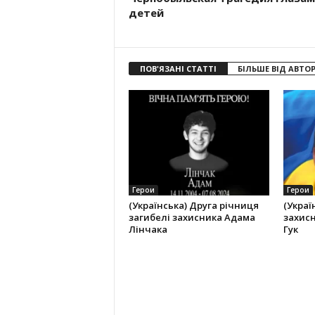
детей
ПОВ'ЯЗАНІ СТАТТІ
БІЛЬШЕ ВІД АВТО
Герои
Герои
(Українська) Друга річниця
(Украї
загибелі захисника Адама
захисн
Лінчака
Гук