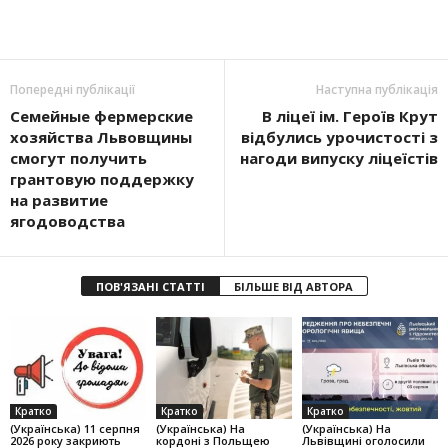
Попередні публікації
Наступна публікація
Семейные фермерские
В ліцеї ім. Героїв Крут
хозяйства Львовщины
відбулись урочистості з
смогут получить
нагоди випуску ліцеїстів
грантовую поддержку
на развитие
ягодоводства
ПОВ'ЯЗАНІ СТАТТІ
БІЛЬШЕ ВІД АВТОРА
Кратко
Кратко
Кратко
(Українська) 11 серпня
(Українська) На
(Українська) На
2026 року закриють
кордоні з Польщею
Львівщині оголосили