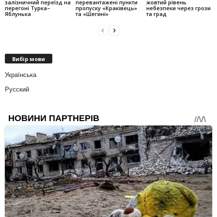
залізничний переїзд на
перевантажені пункти
жовтий рівень
перегоні Турка–
пропуску «Краківець»
небезпеки через грози
Яблунька
та «Шегині»
та град
Вибір мови
Українська
Русский