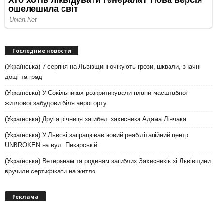
Последние новости
(Українська) 7 серпня на Львівщині очікують грози, шквали, значні
дощі та град
(Українська) У Сокільниках розкритикували плани масштабної
житлової забудови біля аеропорту
(Українська) Друга річниця загибелі захисника Адама Лінчака
(Українська) У Львові запрацював новий реабілітаційний центр
UNBROKEN на вул. Пекарській
(Українська) Ветеранам та родинам загиблих Захисників зі Львівщини
вручили сертифікати на житло
Реклама