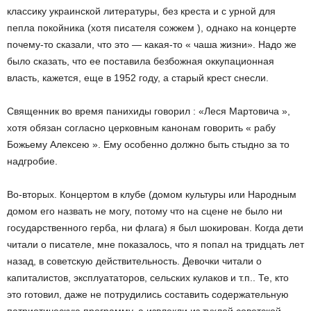
классику украинской литературы, без креста и с урной для
пепла покойника (хотя писателя сожжем ), однако на концерте
почему-то сказали, что это — какая-то « чаша жизни». Надо же
было сказать, что ее поставила безбожная оккупационная
власть, кажется, еще в 1952 году, а старый крест снесли.
Священник во время панихиды говорил : «Леся Мартовича »,
хотя обязан согласно церковным канонам говорить « рабу
Божьему Алексею ». Ему особенно должно быть стыдно за то
надгробие.
Во-вторых. Концертом в клубе (домом культуры или Народным
домом его назвать не могу, потому что на сцене не было ни
государственного герба, ни флага) я был шокирован. Когда дети
читали о писателе, мне показалось, что я попал на тридцать лет
назад, в советскую действительность. Девочки читали о
капиталистов, эксплуататоров, сельских кулаков и т.п.. Те, кто
это готовил, даже не потрудились составить содержательную