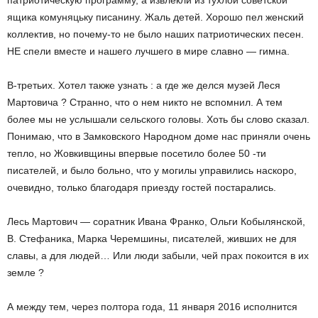
патриотическую программу, а извлекли из тухлой советской
ящика комуняцьку писанину. Жаль детей. Хорошо пел женский
коллектив, но почему-то не было наших патриотических песен.
НЕ спели вместе и нашего лучшего в мире славно — гимна.
В-третьих. Хотел также узнать : а где же делся музей Леся
Мартовича ? Странно, что о нем никто не вспомнил. А тем
более мы не услышали сельского головы. Хоть бы слово сказал.
Понимаю, что в Замковского Народном доме нас приняли очень
тепло, но Жовкивщины впервые посетило более 50 -ти
писателей, и было больно, что у могилы управились наскоро,
очевидно, только благодаря приезду гостей постарались.
Лесь Мартович — соратник Ивана Франко, Ольги Кобылянской,
В. Стефаника, Марка Черемшины, писателей, живших не для
славы, а для людей… Или люди забыли, чей прах покоится в их
земле ?
А между тем, через полтора года, 11 января 2016 исполнится