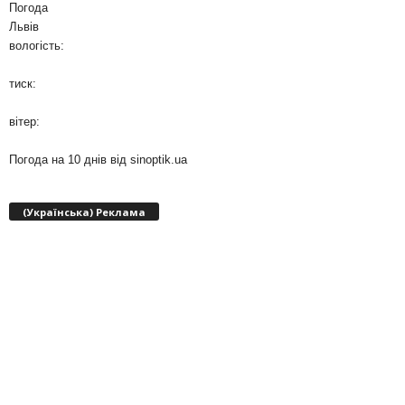
Погода
Львів
вологість:
тиск:
вітер:
Погода на 10 днів від
sinoptik.ua
(Українська) Реклама