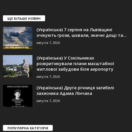
ЩЕ БІЛЬШЕ НОВИН
(Українська) 7 серпня на Львівщині
очікують грози, шквали, значні дощі та...
августа 7, 2026
(Українська) У Сокільниках
розкритикували плани масштабної
житлової забудови біля аеропорту
августа 7, 2026
(Українська) Друга річниця загибелі
захисника Адама Лінчака
августа 7, 2026
ПОПУЛЯРНА КАТЕГОРІЯ