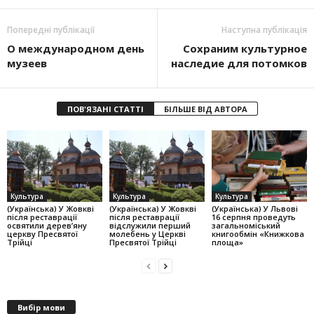
Попередні публікації
Наступна публікація
О международном день
Сохраним культурное
музеев
наследие для потомков
ПОВ'ЯЗАНІ СТАТТІ
БІЛЬШЕ ВІД АВТОРА
Культура
Культура
Культура
(Українська) У Жовкві
(Українська) У Жовкві
(Українська) У Львові
після реставрації
після реставрації
16 серпня проведуть
освятили дерев’яну
відслужили перший
загальноміський
церкву Пресвятої
молебень у Церкві
книгообмін «Книжкова
Трійці
Пресвятої Трійці
площа»
Вибір мови