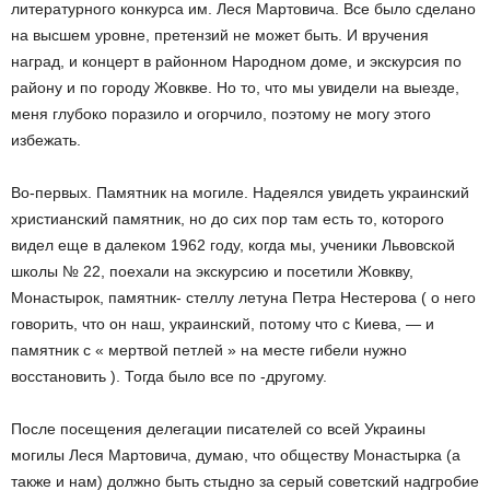
литературного конкурса им. Леся Мартовича. Все было сделано
на высшем уровне, претензий не может быть. И вручения
наград, и концерт в районном Народном доме, и экскурсия по
району и по городу Жовкве. Но то, что мы увидели на выезде,
меня глубоко поразило и огорчило, поэтому не могу этого
избежать.
Во-первых. Памятник на могиле. Надеялся увидеть украинский
христианский памятник, но до сих пор там есть то, которого
видел еще в далеком 1962 году, когда мы, ученики Львовской
школы № 22, поехали на экскурсию и посетили Жовкву,
Монастырок, памятник- стеллу летуна Петра Нестерова ( о него
говорить, что он наш, украинский, потому что с Киева, — и
памятник с « мертвой петлей » на месте гибели нужно
восстановить ). Тогда было все по -другому.
После посещения делегации писателей со всей Украины
могилы Леся Мартовича, думаю, что обществу Монастырка (а
также и нам) должно быть стыдно за серый советский надгробие