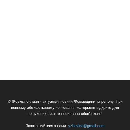
© Жовква онлайн - актуальні новини Жовківщини та регіону. При
повному або частковому копіювання матеріалів відкрите для
пошукових систем посилання обов'язкове!
Зконтактуйтеся з нами:
vzhovkvi@gmail.com