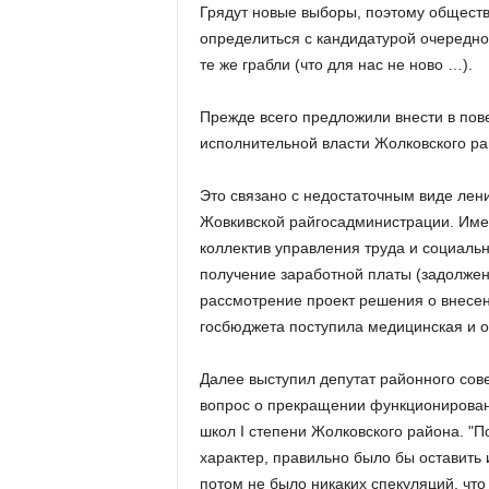
Грядут новые выборы, поэтому обществ
определиться с кандидатурой очередног
те же грабли (что для нас не ново …).
Прежде всего предложили внести в пов
исполнительной власти Жолковского ра
Это связано с недостаточным виде лен
Жовкивской райгосадминистрации. Имен
коллектив управления труда и социальн
получение заработной платы (задолжен
рассмотрение проект решения о внесени
госбюджета поступила медицинская и о
Далее выступил депутат районного сове
вопрос о прекращении функционирова
школ I степени Жолковского района. "
характер, правильно было бы оставить
потом не было никаких спекуляций, чт