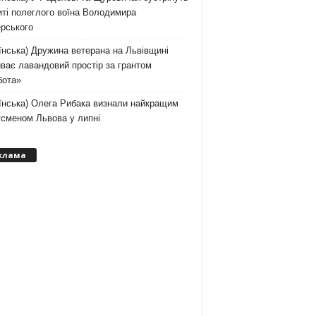
ті полеглого воїна Володимира
рського
їнська) Дружина ветерана на Львівщині
ває лавандовий простір за грантом
бота»
їнська) Олега Рибака визнали найкращим
тсменом Львова у липні
клама