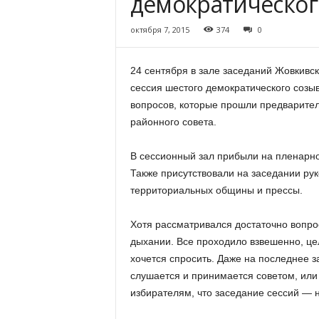
демократическог
октября 7, 2015
374
0
24 сентября в зале заседаний Жовкивск
сессия шестого демократического созы
вопросов, которые прошли предварите
районного совета.
В сессионный зал прибыли на пленарное
Также присутствовали на заседании ру
территориальных общины и прессы.
Хотя рассматривался достаточно вопрос
дыхании. Все проходило взвешенно, це
хочется спросить. Даже на последнее з
слушается и принимается советом, или
избирателям, что заседание сессий — н