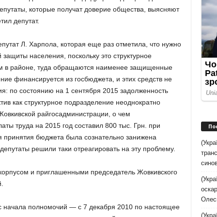
депутаты, которые получат доверие общества, выясняют
тил депутат.
епутат Л. Харпола, которая еще раз отметила, что нужно
 защиты населения, поскольку это структурное
м в районе, туда обращаются наименее защищенные
ение финансируется из госбюджета, и этих средств не
ия: по состоянию на 1 сентября 2015 задолженность
ектив как структурное подразделение неоднократно
Жовкивской райгосадминистрации, о чем
аты труда на 2015 год составил 800 тыс. Грн. при
По
я принятия бюджета была сознательно занижена
(Укра
депутаты решили таки отреагировать на эту проблему.
транс
синов
 корпусом и приглашенными председатель Жовкивского
(Укра
.
оскар
Олес
 с начала полномочий — с 7 декабря 2010 по настоящее
(Укра