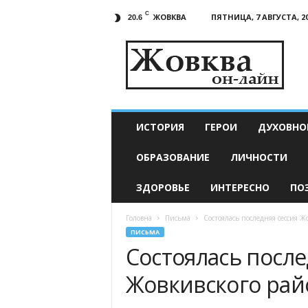
C
ЖОВКВА
ПЯТНИЦА, 7 АВГУСТА, 2
20.6
Жовква
онлайн
—
актуальные
новости
ИСТОРИЯ
ГЕРОИ
ДУХОВНО
ОБРАЗОВАНИЕ
ЛИЧНОСТИ
ЗДОРОВЬЕ
ИНТЕРЕСНО
ПО
Головна
Письма
Состоялась последняя сессия Ж
ПИСЬМА
Состоялась после
Жовкивского рай