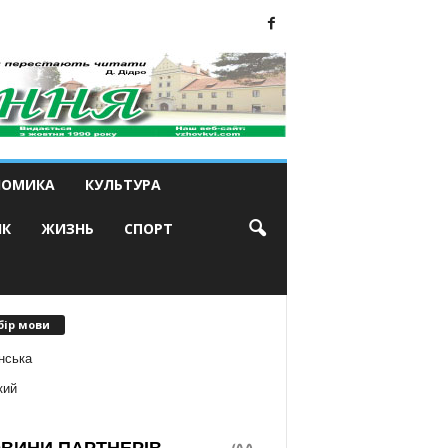
НОМИКА
КУЛЬТУРА
ИК
ЖИЗНЬ
СПОРТ
бір мови
нська
кий