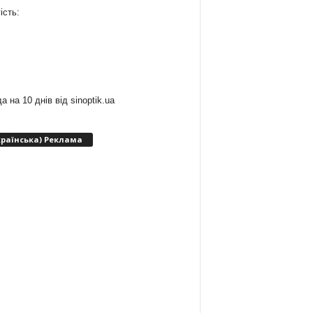
ість:
:
а на 10 днів від
sinoptik.ua
країнська) Реклама