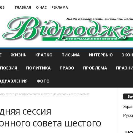
026
ГЛАВНАЯ
О НАС
РЕКЛАМА
Е
ЖИЗНЬ
КРАТКО
ПИСЬМА
ИНТЕРВЬЮ
ЭКО
ПОЕЗИЯ
ПОЛИТИКА
ПРАВО
ПРОБЛЕМА
ПРАЗН
ЗДРАВЛЕНИЯ
ФОТО
овкивского районного совета шестого демократического созыва
Ви
Украї
дняя сессия
Русс
онного совета шестого