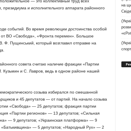
 положительное — это коллективный труд всех
на щи
и, президиума и исполнительного аппарата районного
Свіде
(Укра
розви
рде событий. Во время революции достоинства особой
«єРо
и от ВО «Свобода», «Фронта перемен». Большое
(Укра
. Ф. Пущинський, который возглавил отправке на
спор
а.
йонного совета считаю наличие фракции «Партии
Ре
И. Кузьмин и С. Лавров, ведь в одном районе нашей
 демократического созыва избирался по смешанной
арщиков и 45 депутатов — от партий. На начало созыва
тии «Свобода» — 25 депутатов; фракция партии
кция «Партии регионов» — 13 депутатов; «Сильная
на» — 9 депутатов; «Украинская платформа» — 9
е «Батькивщина» — 5 депутатов; «Народный Рух» — 2