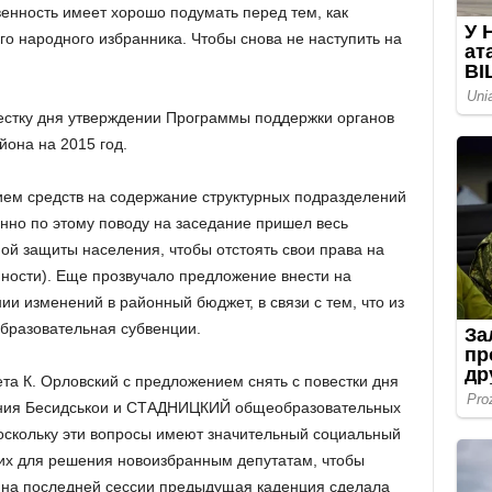
енность имеет хорошо подумать перед тем, как
о народного избранника. Чтобы снова не наступить на
естку дня утверждении Программы поддержки органов
йона на 2015 год.
ием средств на содержание структурных подразделений
но по этому поводу на заседание пришел весь
ой защиты населения, чтобы отстоять свои права на
ности). Еще прозвучало предложение внести на
и изменений в районный бюджет, в связи с тем, что из
бразовательная субвенции.
та К. Орловский с предложением снять с повестки дня
ния Бесидськои и СТАДНИЦКИЙ общеобразовательных
Поскольку эти вопросы имеют значительный социальный
 их для решения новоизбранным депутатам, чтобы
о на последней сессии предыдущая каденция сделала