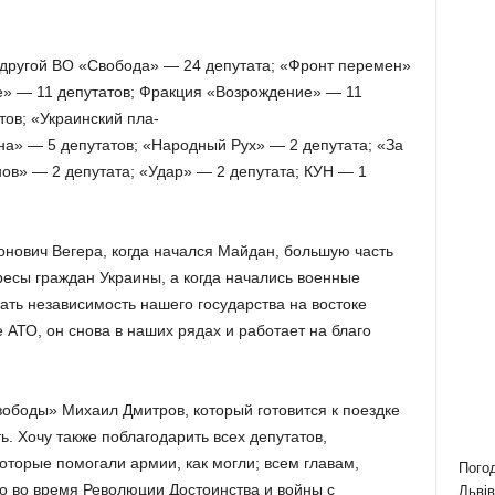
 другой ВО «Свобода» — 24 депутата; «Фронт перемен»
е» — 11 депутатов; Фракция «Возрождение» — 11
ов; «Украинский пла-
на» — 5 депутатов; «Народный Рух» — 2 депутата; «За
нов» — 2 депутата; «Удар» — 2 депутата; КУН — 1
онович Вегера, когда начался Майдан, большую часть
есы граждан Украины, а когда начались военные
ать независимость нашего государства на востоке
 АТО, он снова в наших рядах и работает на благо
вободы» Михаил Дмитров, который готовится к поездке
. Хочу также поблагодарить всех депутатов,
оторые помогали армии, как могли; всем главам,
Пого
о во время Революции Достоинства и войны с
Львів