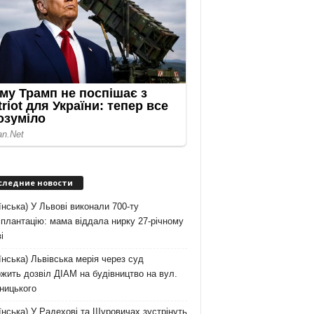
следние новости
їнська) У Львові виконали 700-ту
плантацію: мама віддала нирку 27-річному
і
їнська) Львівська мерія через суд
жить дозвіл ДІАМ на будівництво на вул.
ницького
їнська) У Радехові та Щуровичах зустрінуть