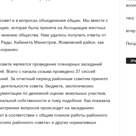
волог
тиск:
совет и в вопросах объединения общин. Мы вместе с
ицию, которая была принята на Ассоциации местных
вітер
к мнению общества. Нам удалось получить ответы от
Рады, Кабинета Министров, Жовковский район, как
Погод
сохранен.
(У
овете является проведение пленарных заседаний
й. Всего с начала созыва проведено 37 сессий
аний. За отчетный период районным советом принято
 деятельности совета, бюджета, экологических
кументации по денежной оценке земельных участков,
альной собственности и тому подобное. Как показала
смотрению вопросов происходит на заседаниях
ют в соответствии с общим планом работы районного
ссиях районного совета» и других нормативных