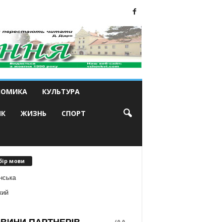
НОМИКА
КУЛЬТУРА
ИК
ЖИЗНЬ
СПОРТ
бір мови
нська
кий