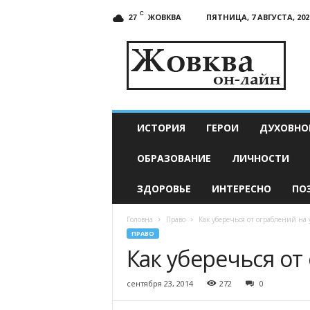
C
ЖОВКВА
ПЯТНИЦА, 7 АВГУСТА, 202
27
Жовква
онлайн
—
актуальные
новости
ИСТОРИЯ
ГЕРОИ
ДУХОВНО
ОБРАЗОВАНИЕ
ЛИЧНОСТИ
ЗДОРОВЬЕ
ИНТЕРЕСНО
ПО
Головна
Право
Как уберечься от ограблений на
ПРАВО
Как уберечься от
сентября 23, 2014
272
0