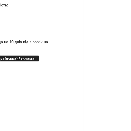
ість:
:
а на 10 днів від
sinoptik.ua
країнська) Реклама