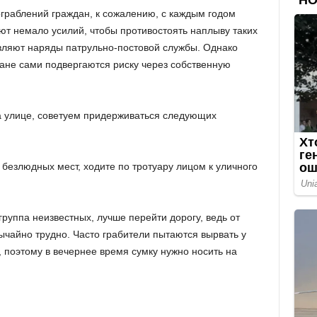
 ограблений граждан, к сожалению, с каждым годом
ют немало усилий, чтобы противостоять наплыву таких
вляют наряды патрульно-постовой службы. Однако
дане сами подвергаются риску через собственную
на улице, советуем придерживаться следующих
ь безлюдных мест, ходите по тротуару лицом к уличного
 группа неизвестных, лучше перейти дорогу, ведь от
ычайно трудно. Часто грабители пытаются вырвать у
поэтому в вечернее время сумку нужно носить на