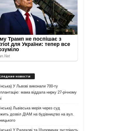
следние новости
їнська) У Львові виконали 700-ту
плантацію: мама віддала нирку 27-річному
і
їнська) Львівська мерія через суд
жить дозвіл ДІАМ на будівництво на вул.
ницького
їнська) У Радехові та Щуровичах зустрінуть