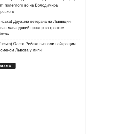
ті полеглого воїна Володимира
рського
їнська) Дружина ветерана на Львівщині
ває лавандовий простір за грантом
бота»
їнська) Олега Рибака визнали найкращим
тсменом Львова у липні
клама