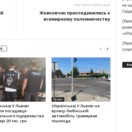
Наступна публікація
на щи
Свіде
ый
Жовковчан присоединились к
всемирному паломничеству
(Укра
розви
«єРо
(Укра
РА
спор
Ре
Право
нська) У Львові
(Українська) У Львові на
ли посадовця
вулиці Любінській
ального підприємства
автомобіль травмував
рі 20 тис. грн
пішохода