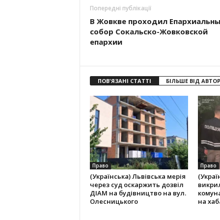
Попередні публікації
В Жовкве проходил Епархиальн
собор Сокальско-Жовковской
епархии
ПОВ'ЯЗАНІ СТАТТІ
БІЛЬШЕ ВІД АВТО
Право
Право
(Українська) Львівська мерія
(Украї
через суд оскаржить дозвіл
викри
ДІАМ на будівництво на вул.
комун
Олесницького
на хаба