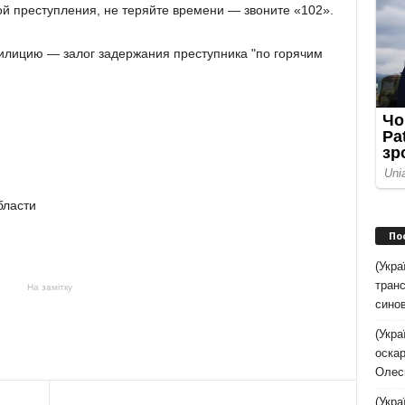
вой преступления, не теряйте времени — звоните «102».
ицию — залог задержания преступника "по горячим
бласти
По
(Укра
транс
На замітку
синов
(Укра
оскар
Олес
(Укра