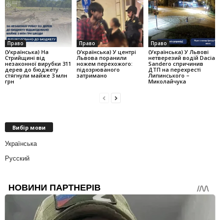
Право
Право
Право
(Українська) На
(Українська) У центрі
(Українська) У Львові
Стрийщині від
Львова поранили
нетверезий водій Dacia
незаконної вирубки 311
ножем перехожого:
Sandero спричинив
дерев до бюджету
підозрюваного
ДТП на перехресті
стягнули майже 3 млн
затримано
Липинського –
грн
Миколайчука
Вибір мови
Українська
Русский