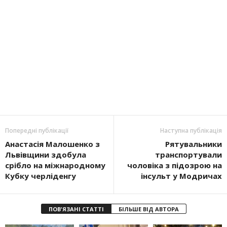
Попередні публікації
Наступна публікація
Анастасія Малошенко з
Рятувальники
Львівщини здобула
транспортували
срібло на міжнародному
чоловіка з підозрою на
Кубку черліденгу
інсульт у Модричах
ПОВ'ЯЗАНІ СТАТТІ
БІЛЬШЕ ВІД АВТОРА