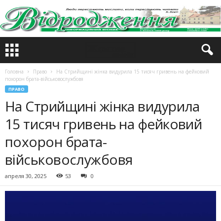
Головна
Право
На Стрийщині жінка видурила 15 тисяч гривень на фейковий
похорон брата-військовослужбовя
ПРАВО
На Стрийщині жінка видурила
15 тисяч гривень на фейковий
похорон брата-
військовослужбовя
апреля 30, 2025
53
0