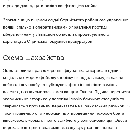
строк до дванадцяти років з конфіскацією майна.
Зловмисницю викрили слідчі Стрийського районного управління
поліції спільно з оперативниками Управління протидії
кіберзлочинам у Львівській області, за процесуального
керівництва Стрийської окружної прокуратури.
Схема шахрайства
Як встановили правоохоронці, фігурантка створила в одній з
соціальних мереж фейкову сторінку і в подальшому, видаючи
себе за іншу особу та публікуючи фото іншої жінки замість
власних, познайомилась з мешканцем Одеси. Під час переписки
зловмисниця створила у чоловіка ілюзію близьких стосунків та
звернулась з проханням переказати на її банківський рахунок 15
тисяч гривень, які їй необхідні для проведення похорон брата,
військовослужбовця, нібито загиблого у зоні бойових дій. Одесит
переказав інтернет-знайомій вказану суму коштів, які вона