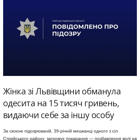
Жінка зі Львівщини обманула
одесита на 15 тисяч гривень,
видаючи себе за іншу особу
За скоєне підозрюваній, 39-річній мешканці одного з сіл
Стрийського району, загрожує покарання — позбавлення волі на