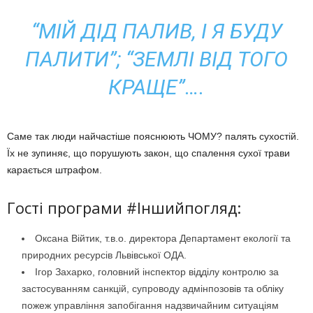
“МІЙ ДІД ПАЛИВ, І Я БУДУ
ПАЛИТИ”; “ЗЕМЛІ ВІД ТОГО
КРАЩЕ”….
Саме так люди найчастіше пояснюють ЧОМУ? палять сухостій.
Їх не зупиняє, що порушують закон, що спалення сухої трави
карається штрафом.
Гості програми #Іншийпогляд:
Оксана Війтик, т.в.о. директора Департамент екології та
природних ресурсів Львівської ОДА.
Ігор Захарко, головний інспектор відділу контролю за
застосуванням санкцій, супроводу адмінпозовів та обліку
пожеж управління запобігання надзвичайним ситуаціям