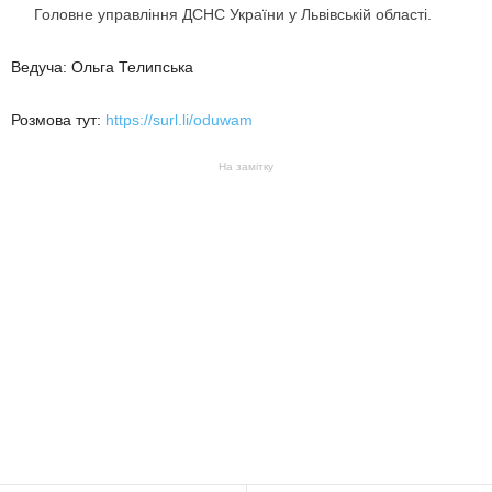
Головне управління ДСНС України у Львівській області.
Ведуча: Ольга Телипська
Розмова тут:
https://surl.li/oduwam
На замітку