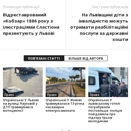
Попередні публікації
Наступна публікація
Відреставрований
На Львівщині діти з
«Кобзар» 1886 року з
інвалідністю можуть
ілюстраціями Сластіона
отримати реабілітаційні
презентують у Львові
послуги за державні
кошти
ПОВ'ЯЗАНІ СТАТТІ
БІЛЬШЕ ВІД АВТОРА
Право
Право
Право
(Українська) У Львові
(Українська) У Жовкві
(Українська) У
на вулиці Науковій у
травмувалася 13-річна
львівському готелі
ДТП травмувався
пасажирка
пограбували
мотоцикліст
електросамоката
постояльця: поліція
повідомила про
підозру трьом
молодикам