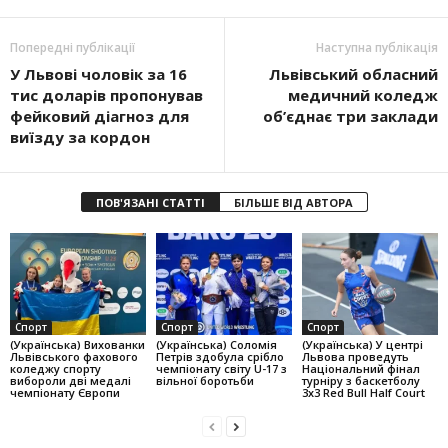
Попередні публікації
Наступна публікація
У Львові чоловік за 16
Львівський обласний
тис доларів пропонував
медичний коледж
фейковий діагноз для
об’єднає три заклади
виїзду за кордон
ПОВ'ЯЗАНІ СТАТТІ
БІЛЬШЕ ВІД АВТОРА
Спорт
Спорт
Спорт
(Українська) Вихованки
(Українська) Соломія
(Українська) У центрі
Львівського фахового
Петрів здобула срібло
Львова проведуть
коледжу спорту
чемпіонату світу U-17 з
Національний фінал
вибороли дві медалі
вільної боротьби
турніру з баскетболу
чемпіонату Європи
3х3 Red Bull Half Court