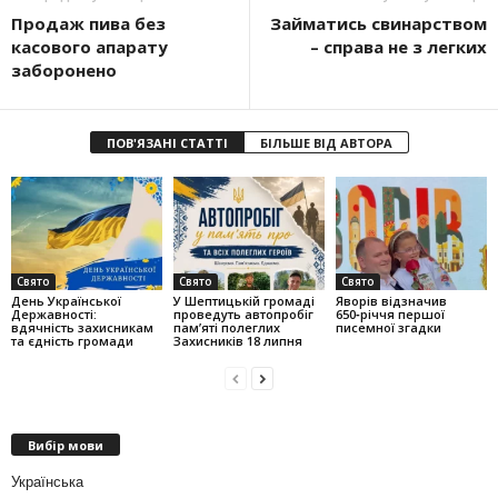
Продаж пива без
Займатись свинарством
касового апарату
– справа не з легких
заборонено
ПОВ'ЯЗАНІ СТАТТІ
БІЛЬШЕ ВІД АВТОРА
Свято
Свято
Свято
День Української
У Шептицькій громаді
Яворів відзначив
Державності:
проведуть автопробіг
650‑річчя першої
вдячність захисникам
пам’яті полеглих
писемної згадки
та єдність громади
Захисників 18 липня
Вибір мови
Українська