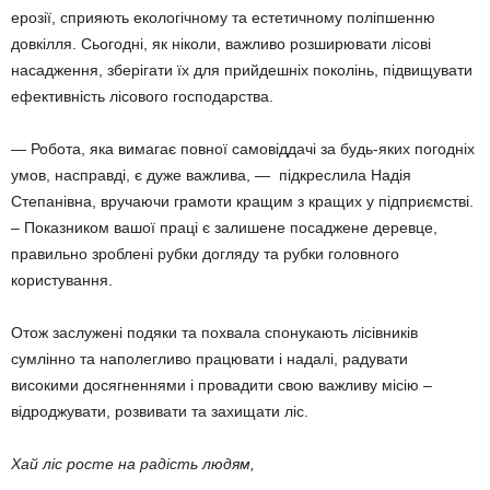
ерозії, сприяють екологічному та естетичному поліпшенню
довкілля. Сьогодні, як ніколи, важливо розширювати лісові
насадження, зберігати їх для прийдешніх поколінь, підвищувати
ефективність лісового господарства.
— Робота, яка вимагає повної самовіддачі за будь-яких погодніх
умов, насправді, є дуже важлива, — підкреслила Надія
Степанівна, вручаючи грамоти кращим з кращих у підприємстві.
– Показником вашої праці є залишене посаджене деревце,
правильно зроблені рубки догляду та рубки головного
користування.
Отож заслужені подяки та похвала спонукають лісівників
сумлінно та наполегливо працювати і надалі, радувати
високими досягненнями і провадити свою важливу місію –
відроджувати, розвивати та захищати ліс.
Хай ліс росте на радість людям,