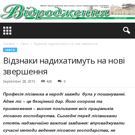
Головна
Свято
Відзнаки надихатимуть на нові звершення
СВЯТО
Відзнаки надихатимуть на нові
звершення
September 28, 2015
428
0
Професія лісівника в народі завжди була у пошануванні.
Адже ліс – це безцінний дар. Його охорона та
примноження – високе покликання всіх працівників
лісового господарства. Сьогодні перед лісівниками
стоять надзвичайно важливі завдання: впроваджувати
сучасні методи ведення лісового господарства, не