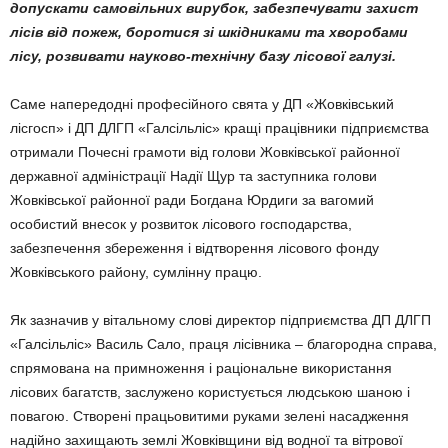
допускати самовільних вирубок, забезпечувати захист
лісів від пожеж, боротися зі шкідниками та хворобами
лісу, розвивати науково-технічну базу лісової галузі.
Саме напередодні професійного свята у ДП «Жовківський
лісгосп» і ДП ДЛГП «Галсільліс» кращі працівники підприємства
отримали Почесні грамоти від голови Жовківської районної
державної адміністрації Надії Щур та заступника голови
Жовківської районної ради Богдана Юрдиги за вагомий
особистий внесок у розвиток лісового господарства,
забезпечення збереження і відтворення лісового фонду
Жовківського району, сумлінну працю.
Як зазначив у вітальному слові директор підприємства ДП ДЛГП
«Галсільліс» Василь Сало, праця лісівника – благородна справа,
спрямована на примноження і раціональне використання
лісових багатств, заслужено користується людською шаною і
повагою. Створені працьовитими руками зелені насадження
надійно захищають землі Жовківщини від водної та вітрової