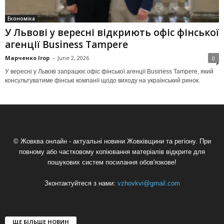
Економіка
У Львові у вересні відкриють офіс фінської
агенції Business Tampere
Марченко Ігор
-
June 2, 2026
0
У вересні у Львові запрацює офіс фінської агенції Business Tampere, який
консультуватиме фінські компанії щодо виходу на український ринок.
© Жовква онлайн - актуальні новини Жовківщини та регіону. При
повному або частковому копіювання матеріалів відкрите для
пошукових систем посилання обов'язкове!
Зконтактуйтеся з нами:
vzhovkvi@gmail.com
ЩЕ БІЛЬШЕ НОВИН