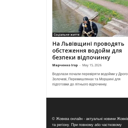
Соціальне життя
На Львівщині проводять
обстеження водойм для
безпеки відпочинку
Марченко Ігор
-
May 15, 2026
Водолази почали перевіряти водойми у Дрогоб
Золочеві, Перемишлянах та Моршині для
підготовки до літнього відпочинку.
© Жовква онлайн - актуальні новини Жовк
та регіону. При повному або частковому