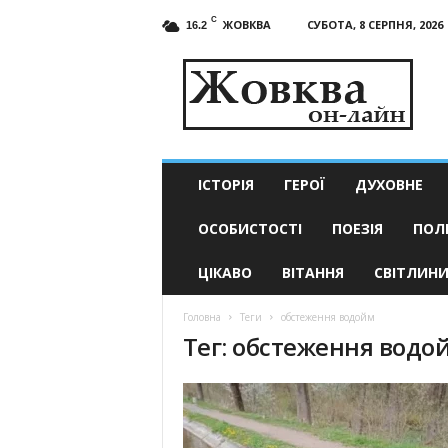
C
ЖОВКВА
СУБОТА, 8 СЕРПНЯ, 2026
16.2
Жовква
он-
лайн
–
актуальні
новини
ІСТОРІЯ
ГЕРОЇ
ДУХОВНЕ
ОСОБИСТОСТІ
ПОЕЗІЯ
ПОЛ
ЦІКАВО
ВІТАННЯ
СВІТЛИН
Головна
Теги
обстеження водойм
Тег: обстеження водо