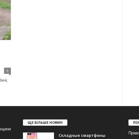
0
ичі,
ЩЕ БІЛЬШЕ НОВИН
ПО
івщини
Прав
Складные смартфоны