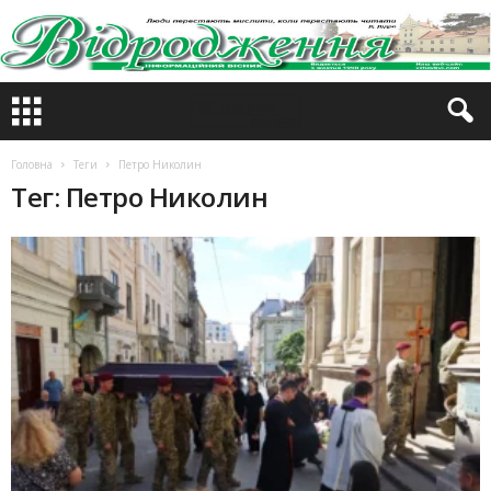
Головна
Теги
Петро Николин
Тег: Петро Николин