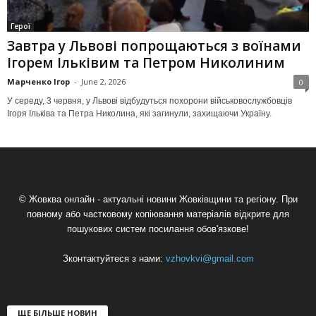
Герої
Завтра у Львові попрощаються з воїнами
Ігорем Ільківим та Петром Николиним
Марченко Ігор
-
June 2, 2026
0
У середу, 3 червня, у Львові відбудуться похорони військовослужбовців
Ігоря Ільківа та Петра Николина, які загинули, захищаючи Україну.
© Жовква онлайн - актуальні новини Жовківщини та регіону. При
повному або частковому копіювання матеріалів відкрите для
пошукових систем посилання обов'язкове!
Зконтактуйтеся з нами:
vzhovkvi@gmail.com
ЩЕ БІЛЬШЕ НОВИН