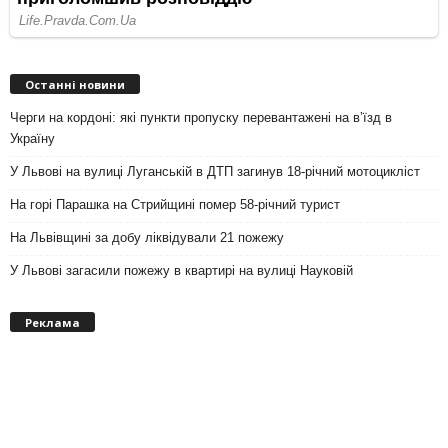
Останні новини
Черги на кордоні: які пункти пропуску перевантажені на вʼїзд в
Україну
У Львові на вулиці Луганській в ДТП загинув 18-річний мотоцикліст
На горі Парашка на Стрийщині помер 58-річний турист
На Львівщині за добу ліквідували 21 пожежу
У Львові загасили пожежу в квартирі на вулиці Науковій
Реклама