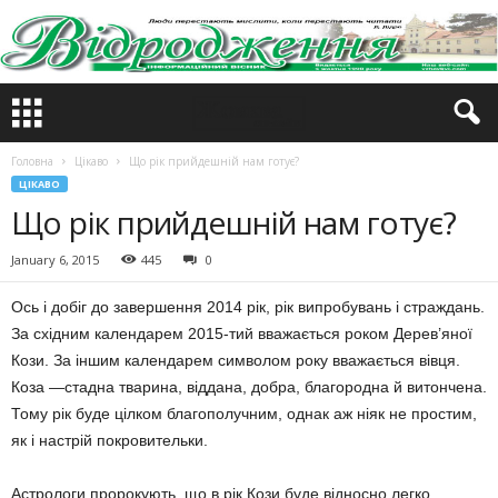
Головна
Цікаво
Що рік прийдешній нам готує?
ЦІКАВО
Що рік прийдешній нам готує?
January 6, 2015
445
0
Ось і добіг до завершення 2014 рік, рік випробувань і страждань.
За східним календарем 2015-тий вважається роком Дерев’яної
Кози. За іншим календарем символом року вважається вівця.
Коза —стадна тварина, віддана, добра, благородна й витончена.
Тому рік буде цілком благополучним, однак аж ніяк не простим,
як і настрій покровительки.
Астрологи пророкують, що в рік Кози буде відносно легко