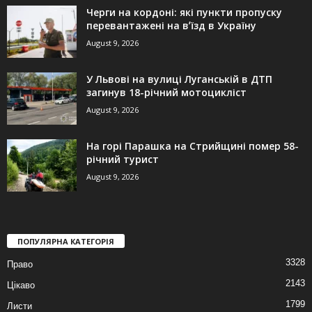
Черги на кордоні: які пункти пропуску
перевантажені на вʼїзд в Україну
August 9, 2026
У Львові на вулиці Луганській в ДТП
загинув 18-річний мотоцикліст
August 9, 2026
На горі Парашка на Стрийщині помер 58-
річний турист
August 9, 2026
ПОПУЛЯРНА КАТЕГОРІЯ
3328
Право
2143
Цікаво
1799
Листи