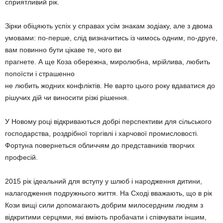
сприятливий рік.
Зірки обіцяють успіх у справах усім знакам зодіаку, але з двома
умовами: по-перше, слід визначитись із чимось одним, по-друге,
вам повинно бути цікаве те, чого ви
прагнете. А ще Коза обережна, миролюбна, мрійлива, любить
попоїсти і страшенно
не любить жодних конфліктів. Не варто цього року вдаватися до
рішучих дій чи виносити різкі рішення.
У Новому році відкриваються добрі перспективи для сільського
господарства, роздрібної торгівлі і харчової промисловості.
Фортуна повернеться обличчям до представників творчих
професій.
2015 рік ідеальний для вступу у шлюб і народження дитини,
налагодження подружнього життя. На Сході вважають, що в рік
Кози вищі сили допомагають добрим милосердним людям з
відкритими серцями, які вміють пробачати і співчувати іншим,