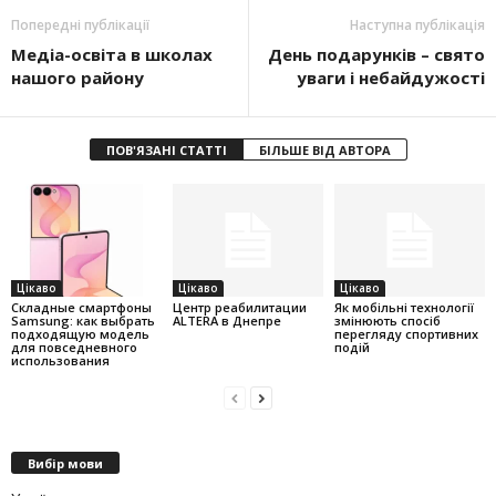
Попередні публікації
Наступна публікація
Медіа-освіта в школах
День подарунків – свято
нашого району
уваги і небайдужості
ПОВ'ЯЗАНІ СТАТТІ
БІЛЬШЕ ВІД АВТОРА
Цікаво
Цікаво
Цікаво
Складные смартфоны
Центр реабилитации
Як мобільні технології
Samsung: как выбрать
ALTERA в Днепре
змінюють спосіб
подходящую модель
перегляду спортивних
для повседневного
подій
использования
Вибір мови