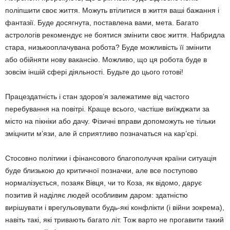
поліпшити своє життя. Можуть втілитися в життя ваші бажання і
фантазії. Буде досягнута, поставлена вами, мета. Багато
астрологів рекомендує не боятися змінити своє життя. Набридла
стара, низькооплачувана робота? Буде можливість її змінити
або обійняти нову вакансію. Можливо, що ця робота буде в
зовсім іншій сфері діяльності. Будьте до цього готові!
Працездатність і стан здоров’я залежатиме від частого
перебування на повітрі. Краще всього, частіше виїжджати за
місто на пікніки або дачу. Фізичні вправи допоможуть не тільки
зміцнити м’язи, але й сприятливо позначаться на кар’єрі.
Стосовно політики і фінансового благополуччя країни ситуація
буде близькою до критичної позначки, але все поступово
нормалізується, позаяк Вівця, чи то Коза, як відомо, дарує
позитив й наділяє людей особливим даром: здатністю
вирішувати і врегульовувати будь-які конфлікти (і війни зокрема),
навіть такі, які тривають багато літ. Тож варто не прогавити такий