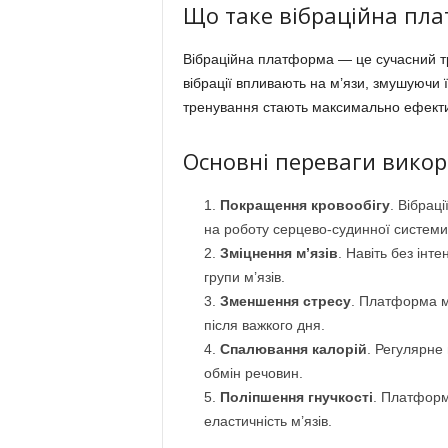
Що таке вібраційна пл
Вібраційна платформа — це сучасний тр
вібрації впливають на м’язи, змушуючи ї
тренування стають максимально ефектив
Основні переваги викор
Покращення кровообігу
. Вібрац
на роботу серцево-судинної системи
Зміцнення м’язів
. Навіть без інт
групи м’язів.
Зменшення стресу
. Платформа м
після важкого дня.
Спалювання калорій
. Регулярне
обмін речовин.
Поліпшення гнучкості
. Платформ
еластичність м’язів.