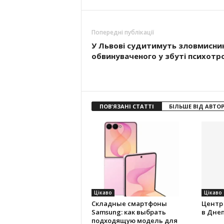
Попередні публікації
У Львові судитимуть зловмисник
обвинуваченого у збуті психотро
ПОВ'ЯЗАНІ СТАТТІ
БІЛЬШЕ ВІД АВТО
Цікаво
Цікаво
Складные смартфоны
Центр
Samsung: как выбрать
в Дне
подходящую модель для