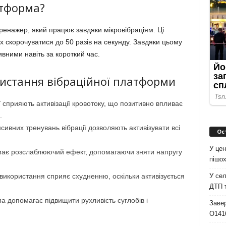
атформа?
енажер, який працює завдяки мікровібраціям. Ці
х скорочуватися до 50 разів на секунду. Завдяки цьому
ними навіть за короткий час.
истання вібраційної платформи
ії сприяють активізації кровотоку, що позитивно впливає
.
енсивних тренувань вібрації дозволяють активізувати всі
Ос
У цен
ає розслаблюючий ефект, допомагаючи зняти напругу
пішох
У сел
 використання сприяє схудненню, оскільки активізується
ДТП 
а допомагає підвищити рухливість суглобів і
Завер
О141