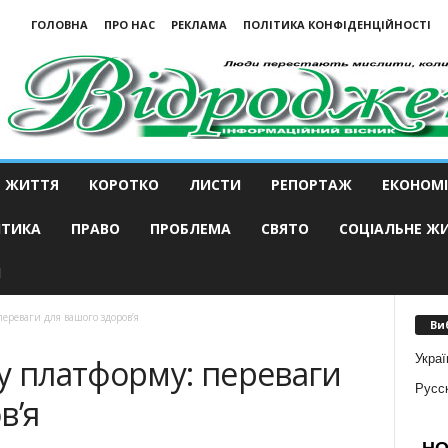
ГОЛОВНА
ПРО НАС
РЕКЛАМА
ПОЛІТИКА КОНФІДЕНЦІЙНОСТІ
ЖИТТЯ
КОРОТКО
ЛИСТИ
РЕПОРТАЖ
ЕКОНОМІ
ІТИКА
ПРАВО
ПРОБЛЕМА
СВЯТО
СОЦІАЛЬНЕ Ж
И
ереваги для вашого здоров’я
Ви
Украї
у платформу: переваги
Русс
в’я