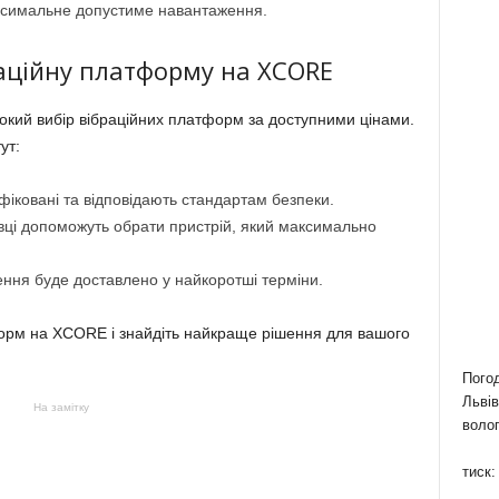
ксимальне допустиме навантаження.
аційну платформу на XCORE
кий вибір вібраційних платформ за доступними цінами.
ут:
ифіковані та відповідають стандартам безпеки.
івці допоможуть обрати пристрій, який максимально
ння буде доставлено у найкоротші терміни.
форм на XCORE і знайдіть найкраще рішення для вашого
Пого
Львів
На замітку
волог
тиск: