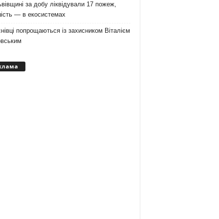
вівщині за добу ліквідували 17 пожеж,
ість — в екосистемах
нівці попрощаються із захисником Віталієм
овським
клама