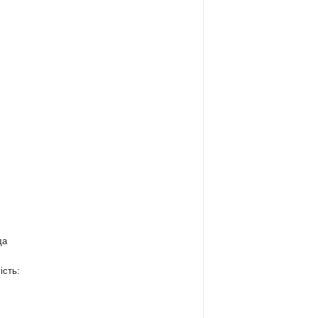
да
ість: