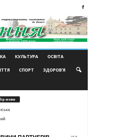
КА
КУЛЬТУРА
ОСВІТА
ИТТЯ
СПОРТ
ЗДОРОВ’Я
бір мови
нська
кий