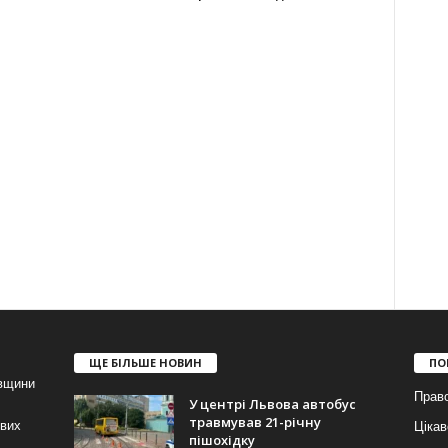
ЩЕ БІЛЬШЕ НОВИН
ПО
івщини
Прав
У центрі Львова автобус
травмував 21-річну
ових
Цікав
пішохідку