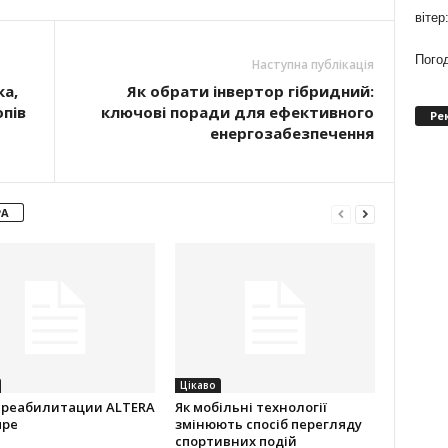
вітер
Погод
Наступна публікація
а,
Як обрати інвертор гібридний:
пів
ключові поради для ефективного
Ре
енергозабезпечення
РА
Цікаво
 реабилитации ALTERA
Як мобільні технології
пре
змінюють спосіб перегляду
спортивних подій