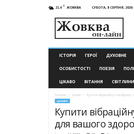
C
ЖОВКВА
СУБОТА, 8 СЕРПНЯ, 2026
21.4
Жовква
он-
лайн
–
актуальні
новини
ІСТОРІЯ
ГЕРОЇ
ДУХОВНЕ
ОСОБИСТОСТІ
ПОЕЗІЯ
ПОЛ
ЦІКАВО
ВІТАННЯ
СВІТЛИН
Головна
Цікаво
Купити вібраційну платформу: п
ЦІКАВО
Купити вібраційн
для вашого здоро