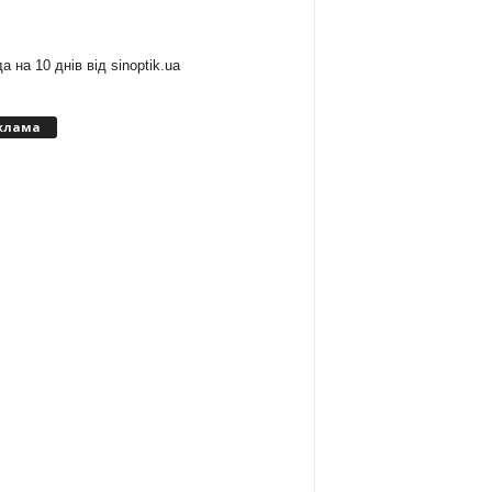
:
а на 10 днів від
sinoptik.ua
клама