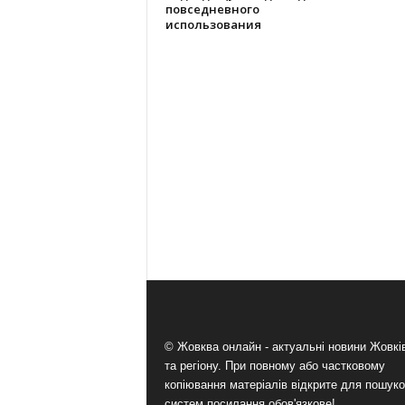
повседневного
использования
© Жовква онлайн - актуальні новини Жовк
та регіону. При повному або частковому
копіювання матеріалів відкрите для пошук
систем посилання обов'язкове!