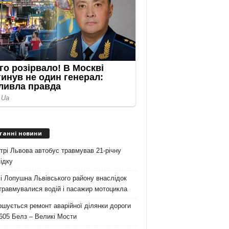
танні новини
трі Львова автобус травмував 21-річну
ідку
і Лопушна Львівського району внаслідок
травмувалися водій і пасажир мотоцикла
шується ремонт аварійної ділянки дороги
605 Белз – Великі Мости