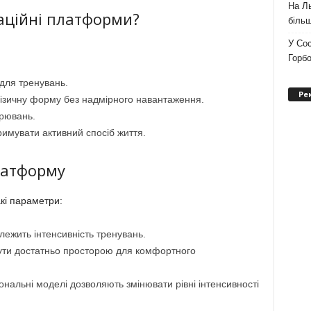
На Ль
раційні платформи?
більш
У Сос
Горб
для тренувань.
Ре
ізичну форму без надмірного навантаження.
орювань.
тримувати активний спосіб життя.
латформу
акі параметри:
алежить інтенсивність тренувань.
бути достатньо просторою для комфортного
ональні моделі дозволяють змінювати рівні інтенсивності