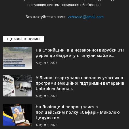
пошукових систем посилання обов'язкове!
Зконтактуйтеся з нами:
vzhovkvi@gmail.com
ЩЕ БІЛЬШЕ НОВИН
На Стрийщині від незаконної вирубки 311
дерев до бюджету стягнули майже...
August 8, 2026
У Львові стартувало навчання учасників
програми емоційної підтримки ветеранів
Unbroken Animals
August 8, 2026
На Львівщині попрощалися з
поліцейським полку «Сафарі» Миколою
Цидуляком
August 8, 2026