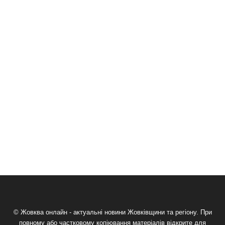
© Жовква онлайн - актуальні новини Жовківщини та регіону. При
повному або частковому копіювання матеріалів відкрите для