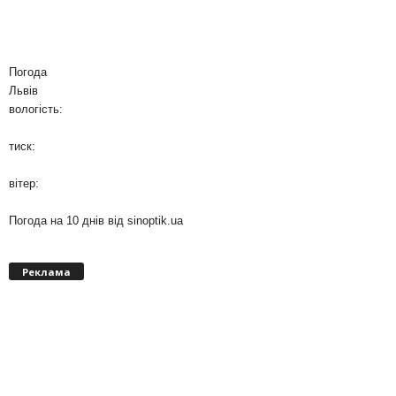
Погода
Львів
вологість:
тиск:
вітер:
Погода на 10 днів від
sinoptik.ua
Реклама