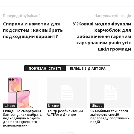
Попередні публікації
Наступна публікація
Спирали и намотки для
У Жовкві модернізували
подсистем : как выбрать
харчоблок для
подходящий вариант?
забезпечення гарячим
харчуванням учнів усіх
шкіл громади
ПОВ'ЯЗАНІ СТАТТІ
БІЛЬШЕ ВІД АВТОРА
Цікаво
Цікаво
Цікаво
Складные смартфоны
Центр реабилитации
Як мобільні технології
Samsung: как выбрать
ALTERA в Днепре
змінюють спосіб
подходящую модель
перегляду спортивних
для повседневного
подій
использования