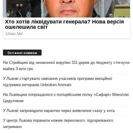
Останні новини
На Стрийщині від незаконної вирубки 311 дерев до бюджету стягнули
майже 3 млн грн
У Львові стартувало навчання учасників програми емоційної
підтримки ветеранів Unbroken Animals
На Львівщині попрощалися з поліцейським полку «Сафарі» Миколою
Цидуляком
У Львові запровадили карантин через виявлення сказу у кота
У центрі Львова поранили ножем перехожого: підозрюваного
затримано