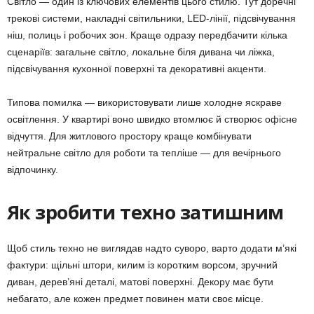
Світло — один із ключових елементів цього стилю. Тут доречні
трекові системи, накладні світильники, LED-лінії, підсвічування
ніш, полиць і робочих зон. Краще одразу передбачити кілька
сценаріїв: загальне світло, локальне біля дивана чи ліжка,
підсвічування кухонної поверхні та декоративні акценти.
Типова помилка — використовувати лише холодне яскраве
освітлення. У квартирі воно швидко втомлює й створює офісне
відчуття. Для житлового простору краще комбінувати
нейтральне світло для роботи та тепліше — для вечірнього
відпочинку.
Як зробити техно затишним
Щоб стиль техно не виглядав надто суворо, варто додати м’які
фактури: щільні штори, килим із коротким ворсом, зручний
диван, дерев’яні деталі, матові поверхні. Декору має бути
небагато, але кожен предмет повинен мати своє місце.