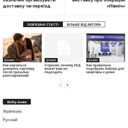
доставку чи переїзд
«Північ»
ПОВ'ЯЗАНІ СТАТТІ
БІЛЬШЕ ВІД АВТОРА
Цікаво
Цікаво
Цікаво
Как научиться
5 причин, почему КБД
Как правильно
доверять партнёру
может вам не
подобрать бойлер для
после прошлых
подходить
квартиры и дома
разочарований
Вибір мови
Українська
Русский