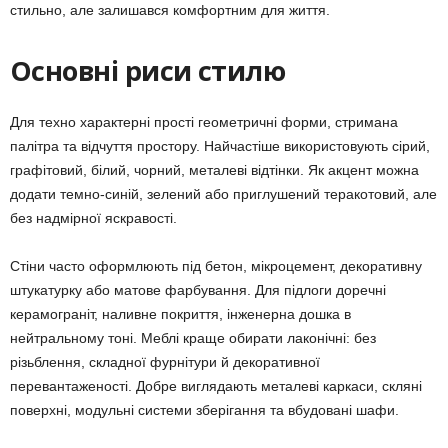
стильно, але залишався комфортним для життя.
Основні риси стилю
Для техно характерні прості геометричні форми, стримана
палітра та відчуття простору. Найчастіше використовують сірий,
графітовий, білий, чорний, металеві відтінки. Як акцент можна
додати темно-синій, зелений або приглушений теракотовий, але
без надмірної яскравості.
Стіни часто оформлюють під бетон, мікроцемент, декоративну
штукатурку або матове фарбування. Для підлоги доречні
керамограніт, наливне покриття, інженерна дошка в
нейтральному тоні. Меблі краще обирати лаконічні: без
різьблення, складної фурнітури й декоративної
перевантаженості. Добре виглядають металеві каркаси, скляні
поверхні, модульні системи зберігання та вбудовані шафи.