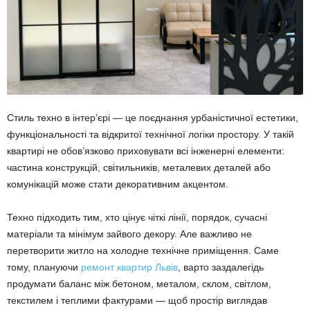
Стиль техно в інтер’єрі — це поєднання урбаністичної естетики,
функціональності та відкритої технічної логіки простору. У такій
квартирі не обов’язково приховувати всі інженерні елементи:
частина конструкцій, світильників, металевих деталей або
комунікацій може стати декоративним акцентом.
Техно підходить тим, хто цінує чіткі лінії, порядок, сучасні
матеріали та мінімум зайвого декору. Але важливо не
перетворити житло на холодне технічне приміщення. Саме
тому, плануючи
ремонт квартир Львів
, варто заздалегідь
продумати баланс між бетоном, металом, склом, світлом,
текстилем і теплими фактурами — щоб простір виглядав