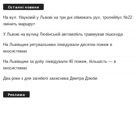
Останні новини
На вул. Науковій у Львові на три дні обмежать рух, тролейбус №22
змінить маршрут
У Львові на вулиці Любінській автомобіль травмував пішохода
На Львівщині рятувальники ліквідували десятки пожеж в
екосистемах
На Львівщині за добу ліквідували 40 пожеж, більшість — в
екосистемах
Два роки з дня загибелі захисника Дмитра Дзюби
Реклама