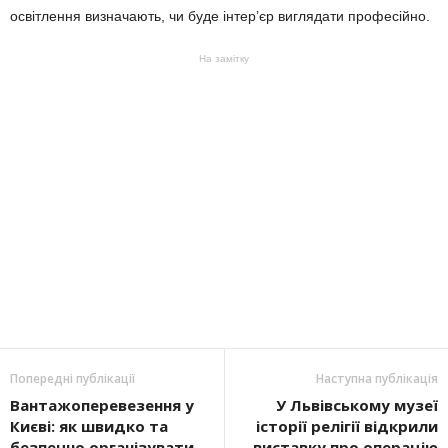
освітлення визначають, чи буде інтер’єр виглядати професійно.
На замітку
Попередні публікації
Наступна публікація
Вантажоперевезення у
У Львівському музеї
Києві: як швидко та
історії релігії відкрили
безпечно організувати
виставку про операцію