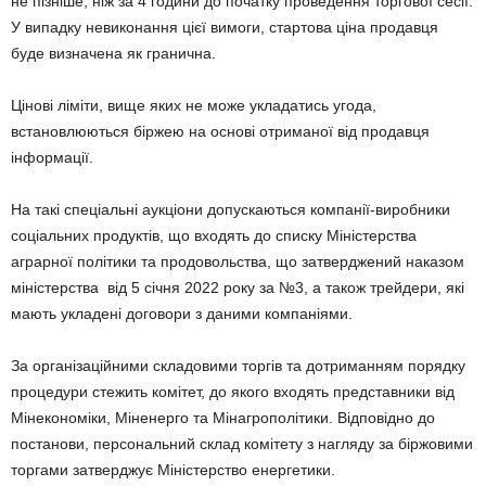
не пізніше, ніж за 4 години до початку проведення торгової сесії.
У випадку невиконання цієї вимоги, стартова ціна продавця
буде визначена як гранична.
Цінові ліміти, вище яких не може укладатись угода,
встановлюються біржею на основі отриманої від продавця
інформації.
На такі спеціальні аукціони допускаютьcя компанії-виробники
соціальних продуктів, що входять до списку Міністерства
аграрної політики та продовольства, що затверджений наказом
міністерства від 5 січня 2022 року за №3, а також трейдери, які
мають укладені договори з даними компаніями.
За організаційними складовими торгів та дотриманням порядку
процедури стежить комітет, до якого входять представники від
Мінекономіки, Міненерго та Мінагрополітики. Відповідно до
постанови, персональний склад комітету з нагляду за біржовими
торгами затверджує Міністерство енергетики.