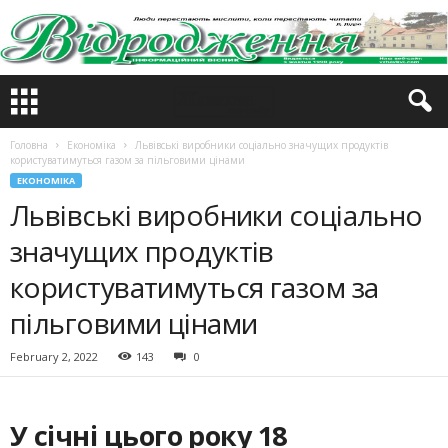
Головна
Економіка
Львівські виробники соціально значущих продуктів
користуватимуться газом за пільговими цінами
ЕКОНОМІКА
Львівські виробники соціально
значущих продуктів
користуватимуться газом за
пільговими цінами
February 2, 2022
143
0
У січні цього року 18