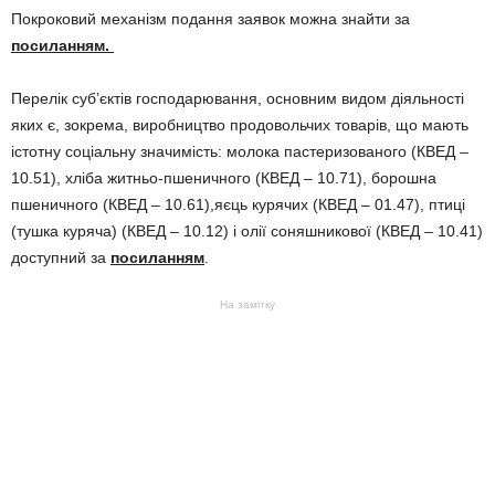
Покроковий механізм подання заявок можна знайти за
посиланням.
Перелік суб’єктів господарювання, основним видом діяльності
яких є, зокрема, виробництво продовольчих товарів, що мають
істотну соціальну значимість: молока пастеризованого (КВЕД –
10.51), хліба житньо-пшеничного (КВЕД – 10.71), борошна
пшеничного (КВЕД – 10.61),яєць курячих (КВЕД – 01.47), птиці
(тушка куряча) (КВЕД – 10.12) і олії соняшникової (КВЕД – 10.41)
доступний за
посиланням
.
На замітку