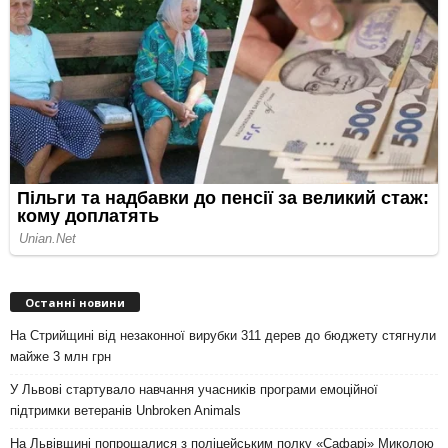
Останні новини
На Стрийщині від незаконної вирубки 311 дерев до бюджету стягнули
майже 3 млн грн
У Львові стартувало навчання учасників програми емоційної
підтримки ветеранів Unbroken Animals
На Львівщині попрощалися з поліцейським полку «Сафарі» Миколою