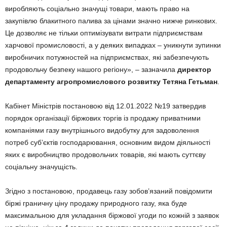
виробляють соціально значущі товари, мають право на
закупівлю блакитного палива за цінами значно нижче ринкових.
Це дозволяє не тільки оптимізувати витрати підприємствам
харчової промисловості, а у деяких випадках – уникнути зупинки
виробничих потужностей на підприємствах, які забезпечують
продовольчу безпеку нашого регіону», – зазначила
директор
департаменту агропромислового розвитку Тетяна Гетьман
.
Кабінет Міністрів постановою від 12.01.2022 №19 затвердив
порядок організації біржових торгів із продажу приватними
компаніями газу внутрішнього видобутку для задоволення
потреб суб’єктів господарювання, основним видом діяльності
яких є виробництво продовольчих товарів, які мають суттєву
соціальну значущість.
Згідно з постановою, продавець газу зобов’язаний повідомити
біржі граничну ціну продажу природного газу, яка буде
максимальною для укладання біржової угоди по кожній з заявок