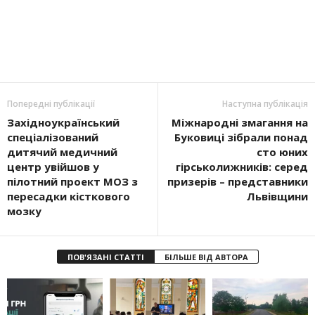
Попередні публікації
Наступна публікація
Західноукраїнський
Міжнародні змагання на
спеціалізований
Буковиці зібрали понад
дитячий медичний
сто юних
центр увійшов у
гірськолижників: серед
пілотний проект МОЗ з
призерів – представники
пересадки кісткового
Львівщини
мозку
ПОВ'ЯЗАНІ СТАТТІ
БІЛЬШЕ ВІД АВТОРА