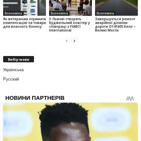
Економіка
Економіка
Економіка
Як ветеранам отримати
У Львові створять
Завершується ремонт
компенсацію за товари
Будівельний кластер у
аварійної ділянки
для власного бізнесу
співпраці з FIABCI
дороги О141605 Белз –
International
Великі Мости
Вибір мови
Українська
Русский