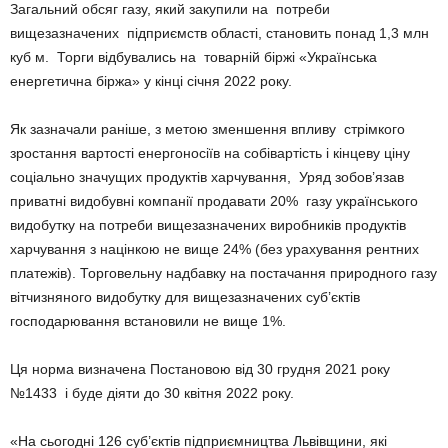
Загальний обсяг газу, який закупили на потреби
вищезазначених підприємств області, становить понад 1,3 млн
куб м. Торги відбувались на товарній біржі «Українська
енергетична біржа» у кінці січня 2022 року.
Як зазначали раніше, з метою зменшення впливу стрімкого
зростання вартості енергоносіїв на собівартість і кінцеву ціну
соціально значущих продуктів харчування, Уряд зобов’язав
приватні видобувні компанії продавати 20% газу українського
видобутку на потреби вищезазначених виробників продуктів
харчування з націнкою не вище 24% (без урахування рентних
платежів). Торговельну надбавку на постачання природного газу
вітчизняного видобутку для вищезазначених суб’єктів
господарювання встановили не вище 1%.
Ця норма визначена Постановою від 30 грудня 2021 року
№1433 і буде діяти до 30 квітня 2022 року.
«На сьогодні 126 суб’єктів підприємництва Львівщини, які