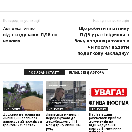
Попередні публікації
Наступна публікація
Автоматичне
Що робити платнику
відшкодування ПДВ по
ПДВ у разі відмови з
новому
боку продавця товарів
чи послуг надати
податкову накладну?
ПОВ'ЯЗАНІ СТАТТІ
БІЛЬШЕ ВІД АВТОРА
Економіка
Економіка
Економіка
Дружина ветерана на
Львівська митниця
На Львівщині
Львівщині розвиває
перерахувала до
розпочали прийом
лавандовий простір за
держбюджету 11,9
документів на
грантом «єРобота»
млрд грн у липні 2026
відшкодування
року
вартості племінних
нетелей