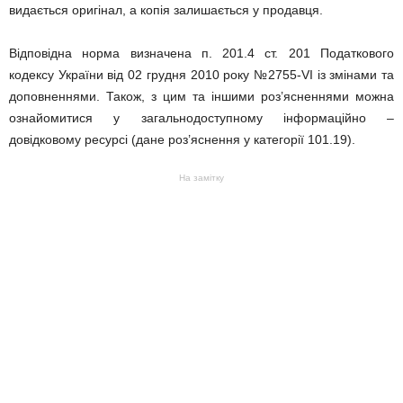
видається оригінал, а копія залишається у продавця.
Відповідна норма визначена п. 201.4 ст. 201 Податкового
кодексу України від 02 грудня 2010 року №2755-VI із змінами та
доповненнями. Також, з цим та іншими роз’ясненнями можна
ознайомитися у загальнодоступному інформаційно –
довідковому ресурсі (дане роз’яснення у категорії 101.19).
На замітку