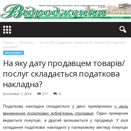
Головна
Економіка
На яку дату продавцем товарів/послуг складається податкова
накладна?
ЕКОНОМІКА
На яку дату продавцем товарів/
послуг складається податкова
накладна?
December 1, 2014
217
0
Податкова накладна складається у двох примірниках
у день
виникнення податкових зобов’язань продавця
. Один примірник
видається покупцю, а другий залишається у продавця. У разі
складання податкової накладної у паперовому вигляді покупцю