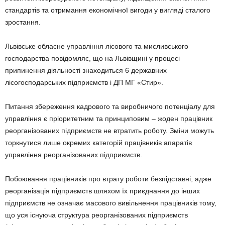
стандартів та отримання економічної вигоди у вигляді сталого
зростання.
Львівське обласне управління лісового та мисливського
господарства повідомляє, що на Львівщині у процесі
припинення діяльності знаходиться 6 державних
лісогосподарських підприємств і ДП МГ «Стир».
Питання збереження кадрового та виробничого потенціалу для
управління є пріоритетним та принциповим – жоден працівник
реорганізованих підприємств не втратить роботу. Зміни можуть
торкнутися лише окремих категорій працівників апаратів
управління реорганізованих підприємств.
Побоювання працівників про втрату роботи безпідставні, адже
реорганізація підприємств шляхом їх приєднання до інших
підприємств не означає масового вивільнення працівників тому,
що уся існуюча структура реорганізованих підприємств