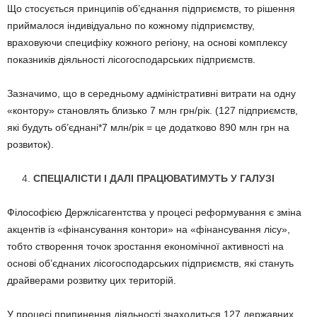
Що стосується принципів об’єднання підприємств, то рішення
приймалося індивідуально по кожному підприємству,
враховуючи специфіку кожного регіону, на основі комплексу
показників діяльності лісогосподарських підприємств.
Зазначимо, що в середньому адміністративні витрати на одну
«контору» становлять близько 7 млн грн/рік. (127 підприємств,
які будуть об’єднані*7 млн/рік = це додатково 890 млн грн на
розвиток).
СПЕЦІАЛІСТИ І ДАЛІ ПРАЦЮВАТИМУТЬ У ГАЛУЗІ
Філософією Держлісагентства у процесі реформування є зміна
акцентів із «фінансування контори» на «фінансування лісу»,
тобто створення точок зростання економічної активності на
основі об’єднаних лісогосподарських підприємств, які стануть
драйверами розвитку цих територій.
У процесі припинення діяльності знаходиться 127 державних