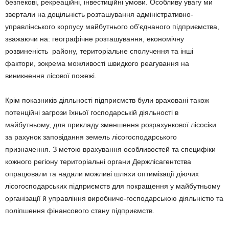
безпекові, рекреаційні, інвестиційні умови. Особливу увагу ми
звертали на доцільність розташування адміністративно-
управлінського корпусу майбутнього об’єднаного підприємства,
зважаючи на: географічне розташування, економічну
розвиненість району, територіальне сполучення та інші
фактори, зокрема можливості швидкого реагування на
виникнення лісової пожежі.
Крім показників діяльності підприємств були враховані також
потенційні загрози їхньої господарській діяльності в
майбутньому, для прикладу зменшення розрахункової лісосіки
за рахунок заповідання земель лісогосподарського
призначення. З метою врахування особливостей та специфіки
кожного регіону територіальні органи Держлісагентства
опрацювали та надали можливі шляхи оптимізації діючих
лісогосподарських підприємств для покращення у майбутньому
організації й управління виробничо-господарською діяльністю та
поліпшення фінансового стану підприємств.