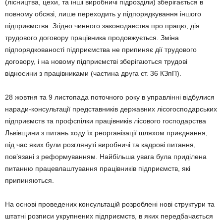
(лісництва, цехи, та інші виробничі підрозділи) зберігається в
повному обсязі, лише переходить у підпорядкування іншого
підприємства. Згідно чинного законодавства про працю, дія
трудового договору працівника продовжується. Зміна
підпорядкованості підприємства не припиняє дії трудового
договору, і на новому підприємстві зберігаються трудові
відносини з працівниками (частина друга ст. 36 КЗпП).
28 жовтня та 9 листопада поточного року в управлінні відбулися
наради-консультації представників державних лісогосподарських
підприємств та профспілки працівників лісового господарства
Львівщини з питань ходу їх реорганізації шляхом приєднання,
під час яких були розглянуті виробничі та кадрові питання,
пов’язані з реформуванням. Найбільша увага була приділена
питанню працевлаштування працівників підприємств, які
припиняються.
На основі проведених консультацій розроблені нові структури та
штатні розписи укрупнених підприємств, в яких передбачається