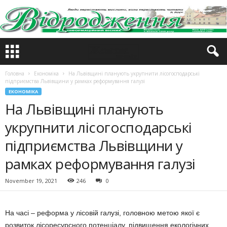
Головна
Економіка
На Львівщині планують укрупнити лісогосподарські
підприємства Львівщини у рамках реформування галузі
ЕКОНОМІКА
На Львівщині планують
укрупнити лісогосподарські
підприємства Львівщини у
рамках реформування галузі
November 19, 2021
246
0
На часі – реформа у лісовій галузі, головною метою якої є
розвиток лісоресурсного потенціалу, підвищення екологічних