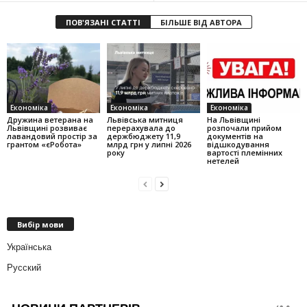
ПОВ'ЯЗАНІ СТАТТІ
БІЛЬШЕ ВІД АВТОРА
Економіка
Економіка
Економіка
Дружина ветерана на
Львівська митниця
На Львівщині
Львівщині розвиває
перерахувала до
розпочали прийом
лавандовий простір за
держбюджету 11,9
документів на
грантом «єРобота»
млрд грн у липні 2026
відшкодування
року
вартості племінних
нетелей
Вибір мови
Українська
Русский