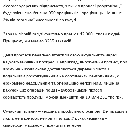
лісогосподарських підприємств, з яких в процесі реорганізації
буде звільнено близько 950 працівників і працівниць. Це лише
2% від загальної чисельності по галузі.
Зараз у лісовій галузі фактично працює 42 000+ тисяч людей.
При цьому ми маємо 3235 вакансій!
Деякі професії банально втратили свою актуальність через
науково-технічний прогрес. Наприклад, виробничий процес, при
якому на нижній склад доставляються деревні хлисти з
подальшим розкряжуванням на сортименти бензопилами, є
економічно недоцільним та операційно нелогічним. Лише за
рахунок цих операцій по ДП «Дубровицький лісгосп»
собівартість продукції можна зменшити на 10 млн 231 тис грн.
Сучасний лісівник – людина з профільною освітою. Він працює в
лісі, а не в конторі, немов у палаці. У руках лісівника –
смартфон, у кожному лісництві є інтернет.