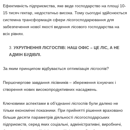
Ефективність підприємства, яке веде господарство на площі 10-
15 тисяч гектар, недостатньо висока. Тому сьогодні здійснюється
системна трансформація сфери лісогосподарювання для
забезпечення нової якості ведення лісового господарства на
всіх рівнях.
УКРУПНЕННЯ ЛІСГОСПІВ: НАШ ОФІС – ЦЕ ЛІС, А НЕ
АДМІН БУДІВЛІ.
За яким принципом відбувається оптимізація лісгоспів?
Першочергове завдання лісівників – збереження існуючих і
створення нових високопродуктивних насаджень.
Ключовими аспектами в об’єднанні лісгоспів були далеко не
тільки економічні показники. При прийнятті рішення враховано
більше десяти параметрів діяльності лісогосподарських
підприємств, серед яких соціальні, адміністративні, виробничі,