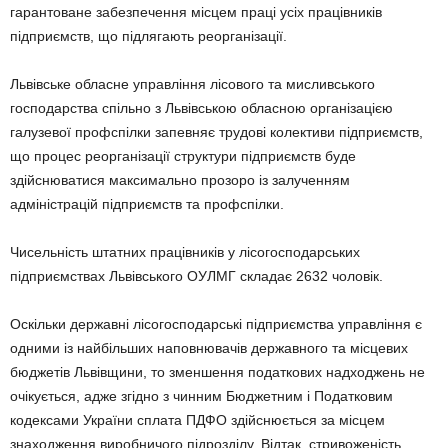
гарантоване забезпечення місцем праці усіх працівників
підприємств, що підлягають реорганізації.
Львівське обласне управління лісового та мисливського
господарства спільно з Львівською обласною організацією
галузевої профспілки запевняє трудові колективи підприємств,
що процес реорганізації структури підприємств буде
здійснюватися максимально прозоро із залученням
адміністрацій підприємств та профспілки.
Чисельність штатних працівників у лісогосподарських
підприємствах Львівського ОУЛМГ складає 2632 чоловік.
Оскільки державні лісогосподарські підприємства управління є
одними із найбільших наповнювачів державного та місцевих
бюджетів Львівщини, то зменшення податкових надходжень не
очікується, адже згідно з чинним Бюджетним і Податковим
кодексами України сплата ПДФО здійснюється за місцем
знаходження виробничого підрозділу. Відтак, стривоженість