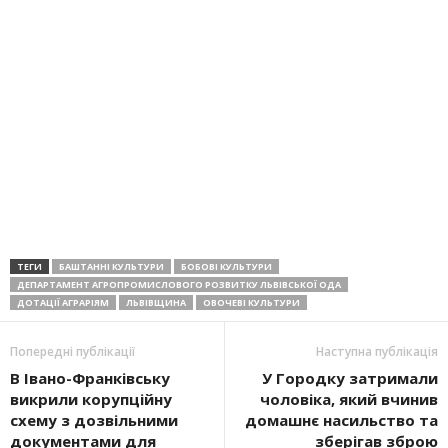
ТЕГИ
БАШТАННІ КУЛЬТУРИ
БОБОВІ КУЛЬТУРИ
ДЕПАРТАМЕНТ АГРОПРОМИСЛОВОГО РОЗВИТКУ ЛЬВІВСЬКОЇ ОДА
ДОТАЦІЇ АГРАРІЯМ
ЛЬВІВЩИНА
ОВОЧЕВІ КУЛЬТУРИ
Попередні публікації
Наступна публікація
В Івано-Франківську
У Городку затримали
викрили корупційну
чоловіка, який вчинив
схему з дозвільними
домашнє насильство та
документами для
зберігав зброю